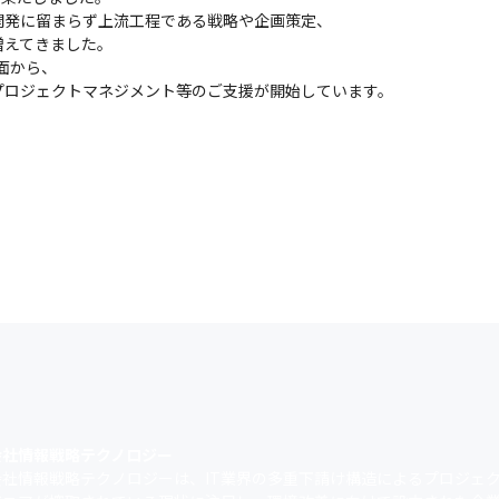
発に留まらず上流工程である戦略や企画策定、

営業と一緒に開拓を行い、

えてきました。

ューションの提供まで一気通貫で対応することが可能です。
面から、

プロジェクトマネジメント等のご支援が開始しています。
として地方創生に携わっております。

連携したDX推進支援、関係人口づくり、

促進などを進めており、

て地方創生にも携われる機会があります。
会社情報戦略テクノロジー
会社情報戦略テクノロジーは、IT業界の多重下請け構造によるプロジェ