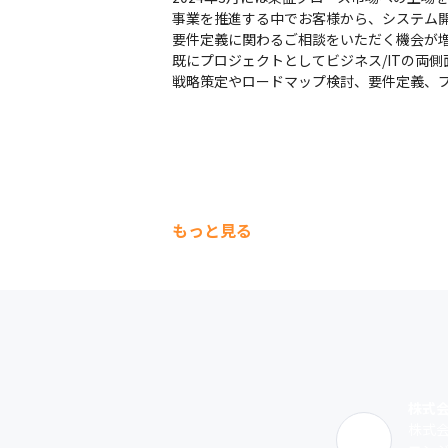
事業を推進する中でお客様から、システム開
　その営業部隊のネットワークはもちろん、
要件定義に関わるご相談をいただく機会が増
　新規案件開拓から実際のPJT実行、ソリ
既にプロジェクトとしてビジネス/ITの両側
・官公庁と連携したDX推進支援・地方創生

戦略策定やロードマップ検討、要件定義、
→弊社役員が北九州市のDXプロデューサー
　北九州市におけるデジタル人材・IT企業と
　デジタル人材交流、人材育成、企業誘致の
　民間企業だけに限らず、官公庁と連携し
もっと見る
株式
株式