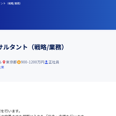
タント（戦略/業務）
サルタント（戦略/業務）
ル
東京都
900-1200万円
正社員
企業
を行います。
