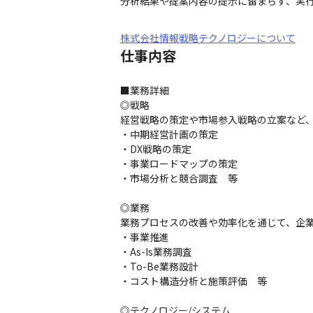
分析結果や提案内容の提示に留まらず、実
株式会社情報戦略テクノロジーについて
仕事内容
■業務詳細

◎戦略

経営戦略の策定や市場参入戦略の立案など、
・中期経営計画の策定

・DX戦略の策定

・事業ロードマップの策定

・市場分析と競合調査　等

◎業務

業務プロセスの改善や効率化を通じて、企業
・事業推進

・As-Is業務調査

・To-Be業務設計

・コスト構造分析と施策評価　等

◎テクノロジー/システム
