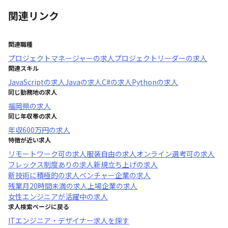
関連リンク
関連職種
プロジェクトマネージャー
の求人
プロジェクトリーダー
の求人
関連スキル
JavaScript
の求人
Java
の求人
C#
の求人
Python
の求人
同じ勤務地の求人
福岡県
の求人
同じ年収帯の求人
年収
600万円
の求人
特徴が近い求人
リモートワーク可
の求人
服装自由
の求人
オンライン選考可
の求人
フレックス制度あり
の求人
新規立ち上げ
の求人
新技術に積極的
の求人
ベンチャー企業
の求人
残業月20時間未満
の求人
上場企業
の求人
女性エンジニアが活躍中
の求人
求人検索ページに戻る
ITエンジニア・デザイナー求人を探す