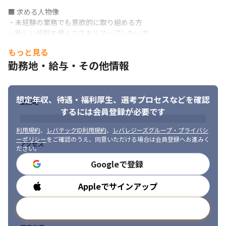
　・関与フェーズ：要件定義〜開発・テスト

■ 求める人物像

　・PJ人数：5名程度

・未経験の業務でも意欲的に取り組める方

　・開発手法：アジャイル
・新しい経験を積んでスキルアップしたい方

・チームワークを大切にし、協調性のある方

- 大手不動産事業者向け顧客情報管理システム再構築支援

もっと見る
・顧客や社内関係者とのコミュニケーションを円滑に行える方

　・開発環境・言語等：kintone

勤務地・給与・その他情報
・技術トレンドに関心があり、自己学習に積極的な方

　・関与フェーズ：コンサルティング・要件定義・業務整理

・問題解決能力が高く、柔軟な思考ができる方
　・PJ人数：2名程度

　・開発手法：アジャイル
想定年収、待遇・福利厚生、
選考プロセスなどを確認
勤務地
するには会員登録が必要です
利用規約
、
レバテックID利用規約
、
レバレジーズグループ・プライバシ
ーポリシー
をご確認のうえ、同意いただける場合は会員登録へお進みく
アクセス
ださい。
Googleで登録
Appleでサインアップ
勤務時間
メールアドレスで登録