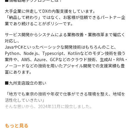
■情報戦略テクノロジーとは？
　プロジェクトリーダー・プロジェクトマネージャー/社員代替・
顧客提案・企画
大手企業に伴走してDXの内製支援をしています。

「納品して終わり」ではなく、お客様が信頼できるパートナー企
・組織マネジメントパス

業であり続けることがポリシーです。
　組織リーダー→組織マネージャー→部長
サービス開発からシステムによる業務改善・業務改革まで幅広く
※職種をまたいで新しい領域に挑戦することも可能です
対応し、

JavaやC#といったベーシックな開発技術はもちろんのこと、
Python、Node.js、Typescript、Kotlinなどのモダン技術を扱う
案件や、AWS、Azure、GCPなどのクラウド技術、生成AI・RPA・
ノーコードなどの技術を用いたアジャイル開発での支援実績も豊
富にあります。
■九州支店設立の思い
「地方でも東京の技術や年収で仕事ができる環境を整え、地域を
活性化していきたい」

そんな思いから、2024年11月に設立しました。
現在、北九州市と立地協定を結び、地域企業のDX内製支援と、デ
ジタル人材の雇用・育成を推進しています。
もっと見る