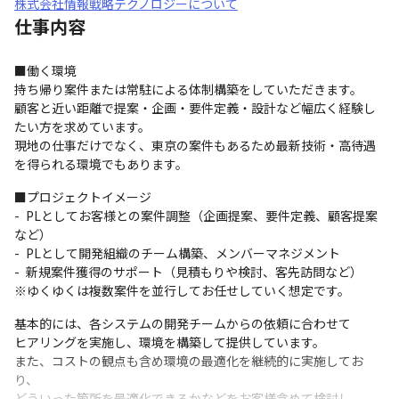
株式会社情報戦略テクノロジーについて
仕事内容
■働く環境

持ち帰り案件または常駐による体制構築をしていただきます。

顧客と近い距離で提案・企画・要件定義・設計など幅広く経験し
たい方を求めています。

現地の仕事だけでなく、東京の案件もあるため最新技術・高待遇
を得られる環境でもあります。
■プロジェクトイメージ

- PLとしてお客様との案件調整（企画提案、要件定義、顧客提案
など）

- PLとして開発組織のチーム構築、メンバーマネジメント

- 新規案件獲得のサポート（見積もりや検討、客先訪問など）

※ゆくゆくは複数案件を並行してお任せしていく想定です。
基本的には、各システムの開発チームからの依頼に合わせて

ヒアリングを実施し、環境を構築して提供しています。

また、コストの観点も含め環境の最適化を継続的に実施してお
り、

どういった箇所を最適化できるかなどをお客様含めて検討し、
