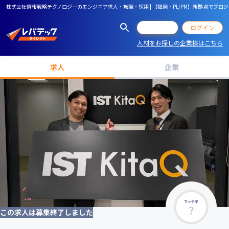
株式会社情報戦略テクノロジーのエンジニア求人・転職・採用 | 【福岡・PL/PM】新拠点で
会員登録
ログイン
人材をお探しの企業様はこちら
求人
企業
マッチ率
この求人は募集終了しました