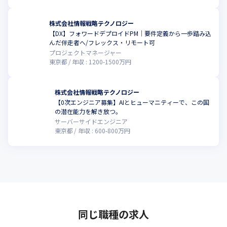
株式会社情報戦略テクノロジー
【DX】フォワードデプロイドPM｜要件定義から一歩踏み込
んだ伴走者へ/フレックス・リモート可
プロジェクトマネージャー
東京都
年収 :
1200
-
1500
万円
株式会社情報戦略テクノロジー
【0次エンジニア募集】AIとヒューマニティーで、この国
の潜在能力を解き放つ。
サーバーサイドエンジニア
東京都
年収 :
600
-
800
万円
同じ職種の求人