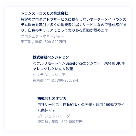
トランス・コスモス株式会社
特定のプロダクトやサービスに依存しないオーダーメイドのシス
テム開発を牽引／多くの消費者に届くサービスなので達成感があ
り、自身のキャリアにとって実りある経験が積めます
プロジェクトマネージャー
東京都
年収 :
500
-
800
万円
株式会社ベンジャミン
＜フルリモート可＞Salesforceエンジニア 未経験OK/チ
ャレンジしたい人大歓迎
システムエンジニア
東京都
年収 :
300
-
700
万円
株式会社オオツカ
自社サービス（自動組版）の開発・運用 100％プライ
ム案件です
プロジェクトリーダー
東京都
年収 :
500
-
800
万円