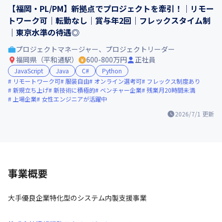
【福岡・PL/PM】新拠点でプロジェクトを牽引！｜リモー
トワーク可｜転勤なし｜賞与年2回｜フレックスタイム制
｜東京水準の待遇◎
プロジェクトマネージャー、プロジェクトリーダー
福岡県（平和通駅）
600-800万円
正社員
JavaScript
Java
C#
Python
リモートワーク可
服装自由
オンライン選考可
フレックス制度あり
新規立ち上げ
新技術に積極的
ベンチャー企業
残業月20時間未満
上場企業
女性エンジニアが活躍中
2026/7/1
更新
事業概要
大手優良企業特化型のシステム内製支援事業