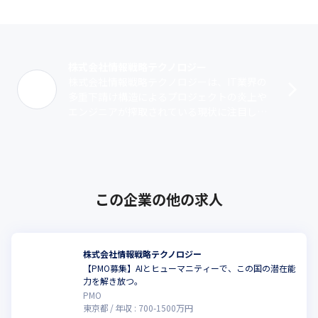
株式会社情報戦略テクノロジー
株式会社情報戦略テクノロジーは、IT業界の
多重下請け構造によるプロジェクトの炎上や
エンジニアが搾取されている現状に注目し、
環境改善に向けて設立された企業です。ITリ
テラシーが高い大手に直請けで入り、ク･･･
この企業の他の求人
株式会社情報戦略テクノロジー
【PMO募集】AIとヒューマニティーで、この国の潜在能
力を解き放つ。
PMO
東京都
年収 :
700
-
1500
万円