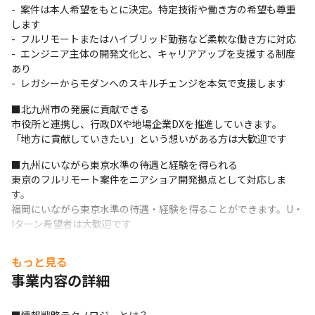
- 案件は本人希望をもとに決定。特定技術や働き方の希望も尊重
します

- フルリモートまたはハイブリッド勤務など柔軟な働き方に対応

- エンジニア主体の開発文化と、キャリアアップを支援する制度
あり

- レガシーからモダンへのスキルチェンジを本気で支援します
■北九州市の発展に貢献できる

市役所と連携し、行政DXや地場企業DXを推進していきます。

「地方に貢献していきたい」という想いがある方は大歓迎です
■九州にいながら東京水準の待遇と経験を得られる

東京のフルリモート案件をニアショア開発拠点として対応しま
す。

福岡にいながら東京水準の待遇・経験を得ることができます。U・
Iターン希望者は大歓迎です
■ キャリアパス

もっと見る
＜目指せる3つのキャリアパス＞

事業内容の詳細
・スペシャリスト、ITアーキテクトパス
・プロジェクト管理、顧客提案パス
