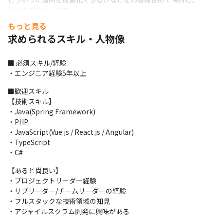
対応を進めています。
もっと見る
■この仕事の面白み、魅力

求められるスキル・人物像
- ミッション成功の為に開発・管理・チーム体制など、自由に選
定が出来ます。

- 売り上げは営業が管理しているため、エンジニアは管理・開発
■ 必須スキル/経験

に集中できる環境です

・エンジニア経験5年以上
- 複数の案件に横断的に関わることで、専門領域にとらわれず、幅
広い技術や知識を習得することができます
■歓迎スキル

【技術スキル】

■案件事例

・Java(Spring Framework)

モダンな環境で、アジャイル開発を中心に上流から下流まで一貫
・PHP

して対応いただきます。
・JavaScript(Vue.js / React.js / Angular)

・TypeScript

- 大手小売事業者様向け、生成AIを用いた業務支援ツール開発

・C#
　・開発環境・言語等：AWS/Python/Node.js/Git/Github/slack

　・関与フェーズ：コンサルティング・要件定義～開発・テスト

【あると尚良い】

　・PJ人数：3名程度

・プロジェクトリーダー経験

　・開発手法：アジャイル／スクラム
・サブリーダー/チームリーダーの経験

・フルスタックな技術領域の知見

- 大手インターネット事業者向けWEBサービス開発支援

・アジャイルスクラム開発に興味がある
　・開発環境・言語等：C#/Typescript/React.js/Angular.js/AWS
