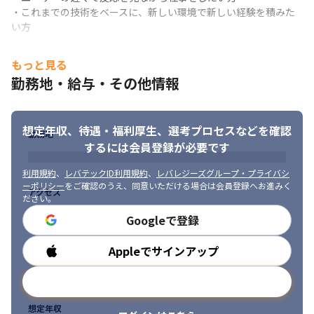
　チームメンバーに対して技術的なガイダンスとサポートを提供
・これまでの技術をベースに、新しい環境で新しい経験を積みた
する。

い方
・モダンなフロントエンドフレームワーク（React, Vue.jsなど）
を使用した

もっと見る
　Webアプリケーションの開発をリードする。

勤務地・給与・その他情報
・ユーザーインターフェースおよびユーザーエクスペリエンスの
向上を追求し、

　UI/UXデザインに関する知識を活用して設計・開発する。

・プロジェクトの要件を理解し、適切な技術的な解決策を提案
想定年収、待遇・福利厚生、
選考プロセスなどを確認
勤務地
し、その実装をリードする。

するには会員登録が必要です
・パフォーマンス最適化、クロスブラウザ対応、アクセシビリテ
ィの確保など、高品質なコーディングを推進する。

利用規約
、
レバテックID利用規約
、
レバレジーズグループ・プライバシ
・チームメンバーと協力して、アジャイルな開発プロセスにおい
ーポリシー
をご確認のうえ、同意いただける場合は会員登録へお進みく
アクセス
ださい。
てプロジェクトの進捗を追跡し、

　スケジュールを管理する。
Googleで登録
■「テックリード」の定義

Appleでサインアップ
勤務時間
弊社で言うテックリードは

「新しい技術領域へのチャレンジを率先してチームに浸透させた
メールアドレスで登録
り、技術力向上を啓蒙する人」です。
想定年収
使用する、あるいは検討している技術やエンジニア手法が、シス