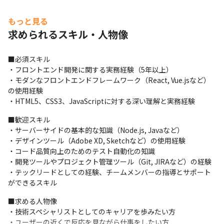
トレンド技術に挑戦し、自らのスキルを高めたいエンジニアにと
もっと見る
って、

これ以上なく成長できる環境です！
求められるスキル・人物像
■働く環境

■必須スキル

持ち帰り案件なのでフルリモートor本社で業務をしています。

・フロントエンド開発に関する実務経験（5年以上）

バーチャルオフィスを活用し、

・モダンなフロントエンドフレームワーク（React, Vue.jsなど）
チームで円滑にコミュニケーションを取りながら

の使用経験

業務に取り組める環境をご用意しています。
・HTML5、CSS3、JavaScriptに対する深い理解と実務経験
新しい経験が積みたくても経験がないと難しい場合が多いです
■歓迎スキル

が、

・サーバーサイドの基本的な知識（Node.js, Javaなど）

0次ラボは「チーム」でプロジェクトに関わるため、

・デザインツール（Adobe XD, Sketchなど）の使用経験

周りのサポートを受けながら

・コード品質向上のためのテスト自動化の知識

新しいことにチャレンジすることができます。
・開発ツールやプロジェクト管理ツール（Git, JIRAなど）の経験

■業務概要

・テックリードとしての経験、チームメンバーの指導とサポート
フロントエンド開発におけるテックリードとしての役割を期待し
ができるスキル
ます。
■求める人物像

詳細

・技術スペシャリストとしてのキャリアを歩みたい方

・フロントエンドの技術リーダーシップを担当し、

・ユーザーの近くで反応を見ながら仕事をしたい方
