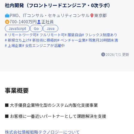
社内開発（フロントリードエンジニア・0次ラボ）
PMO、ITコンサル・セキュリティコンサル
東京都
700-1400万円
正社員
JavaScript
Go
Java
リモートワーク可
フルリモート可
服装自由
フレックス制度あり
新規立ち上げ
新技術に積極的
ベンチャー企業
残業月20時間未満
上場企業
女性エンジニアが活躍中
2026/7/1
更新
事業概要
■ 大手優良企業特化型のシステム内製化支援事業
■ お客様に一番近いパートナーとして課題解決を支援
株式会社情報戦略テクノロジーについて