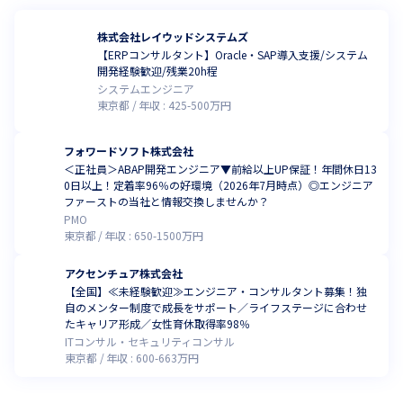
株式会社レイウッドシステムズ
【ERPコンサルタント】Oracle・SAP導入支援/システム
開発経験歓迎/残業20h程
システムエンジニア
東京都
年収 :
425
-
500
万円
フォワードソフト株式会社
＜正社員＞ABAP開発エンジニア▼前給以上UP保証！年間休日13
0日以上！定着率96％の好環境（2026年7月時点）◎エンジニア
ファーストの当社と情報交換しませんか？
PMO
東京都
年収 :
650
-
1500
万円
アクセンチュア株式会社
【全国】≪未経験歓迎≫エンジニア・コンサルタント募集！独
自のメンター制度で成長をサポート／ライフステージに合わせ
たキャリア形成／女性育休取得率98％
ITコンサル・セキュリティコンサル
東京都
年収 :
600
-
663
万円