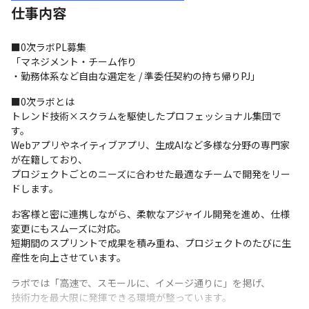
仕事内容
■0次ラボPL募集

「マネジメント・チーム作り

・勤務体系など自由な選定を / 準委任契約の持ち帰りPJ」
■0次ラボとは

トレンド技術×スクラムを駆使したプロフェッショナル集団で
す。

Webアプリやネイティブアプリ、生成AIなど多様な分野の専門家
が在籍しており、

プロジェクトごとのニーズに合わせた最適なチームで開発をリー
ドします。
お客様と密に連携しながら、柔軟なアジャイル開発を進め、仕様
変更にもスムーズに対応。

短期間のスプリントで成果を積み重ね、プロジェクトのたびに生
産性を向上させています。
ラボでは「高速で、スモールに、イメージ通りに」を掲げ、

技術力を最大限に発揮できる環境が整っています。