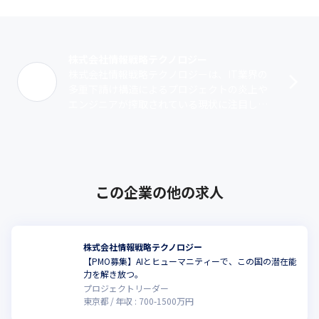
株式会社情報戦略テクノロジー
株式会社情報戦略テクノロジーは、IT業界の
多重下請け構造によるプロジェクトの炎上や
エンジニアが搾取されている現状に注目し、
環境改善に向けて設立された企業です。ITリ
テラシーが高い大手に直請けで入り、ク･･･
この企業の他の求人
株式会社情報戦略テクノロジー
【PMO募集】AIとヒューマニティーで、この国の潜在能
力を解き放つ。
プロジェクトリーダー
東京都
年収 :
700
-
1500
万円