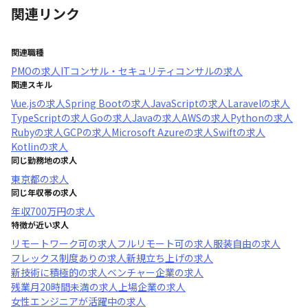
関連リンク
関連職種
PMO
の求人
ITコンサル・セキュリティコンサル
の求人
関連スキル
Vue.js
の求人
Spring Boot
の求人
JavaScript
の求人
Laravel
の求人
TypeScript
の求人
Go
の求人
Java
の求人
AWS
の求人
Python
の求人
Ruby
の求人
GCP
の求人
Microsoft Azure
の求人
Swift
の求人
Kotlin
の求人
同じ勤務地の求人
東京都
の求人
同じ年収帯の求人
年収
700万円
の求人
特徴が近い求人
リモートワーク可
の求人
フルリモート可
の求人
服装自由
の求人
フレックス制度あり
の求人
新規立ち上げ
の求人
新技術に積極的
の求人
ベンチャー企業
の求人
残業月20時間未満
の求人
上場企業
の求人
女性エンジニアが活躍中
の求人