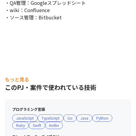
・現場内でのモブプロ会や読書会の主催

・QA管理：Googleスプレッドシート

・新規チームの立ち上げとスクラムマスターとしてのチームのリ
・wiki：Confluence

ード

・ソース管理：Bitbucket
・コードレビュー時のレビュー観点・良い事例の共有に関する大
枠作成

・現状のデザインに対する意識調査とデザインシステムの導入

・他案件の会議運用改善提案

・チームで利用するツールの利用ルール制定、スクラムのやり方
の変更の提案

・CMSの導入についてサービス比較・検討の結果、簡易的なもの
を導入することを決定

など
もっと見る
このPJ・案件で使われている技術
プログラミング言語
JavaScript
TypeScript
Go
Java
Python
Ruby
Swift
Kotlin