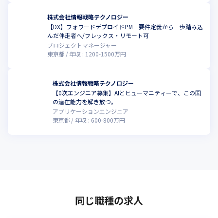
株式会社情報戦略テクノロジー
【DX】フォワードデプロイドPM｜要件定義から一歩踏み込
んだ伴走者へ/フレックス・リモート可
プロジェクトマネージャー
東京都
年収 :
1200
-
1500
万円
株式会社情報戦略テクノロジー
【0次エンジニア募集】AIとヒューマニティーで、この国
の潜在能力を解き放つ。
アプリケーションエンジニア
東京都
年収 :
600
-
800
万円
同じ職種の求人