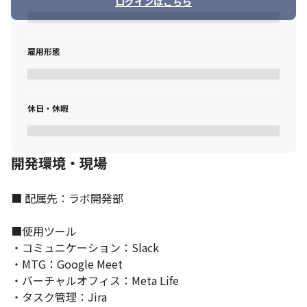
ログインはこちら
テムやチームに適しているかの意見を持ち、提言する。

使用する、あるいは検討している技術で、チームが未経験、経験
が浅いものを、自ら率先してキャッチアップしチームへ浸透させ
雇用形態
る働きをする。

技術のトレンドを追い、エンジニアとして身につけておくべき技
術の意見を持ち、周囲に啓蒙する。
休日・休暇
■技術スタック

【主要な開発言語】		

フロントエンド：JavaScript(Vue.js / React.js / Angular / Nuxt.js) 
/ TypeScript	

開発環境・現場
バックエンド：Java(Spring Framework) / PHP(Laravel) / 
JavaScript（Node.js） / Go / Ruby

モバイル：Swift / Kotlin / Flutter

■ 配属先：ラボ開発部

クラウド：AWS / Azure / GCP
■使用ツール

【管理ツール】

・コミュニケーション：Slack

Trello / Backlog / JIRA / Confluence / Redmine

・MTG：Google Meet

■提案を採用された実績

・新規サービスのアーキテクチャ、技術選定、CI/CDの構築

・バーチャルオフィス：Meta Life

・サービスリニューアルに伴う技術選定と更改対応

・タスク管理：Jira
