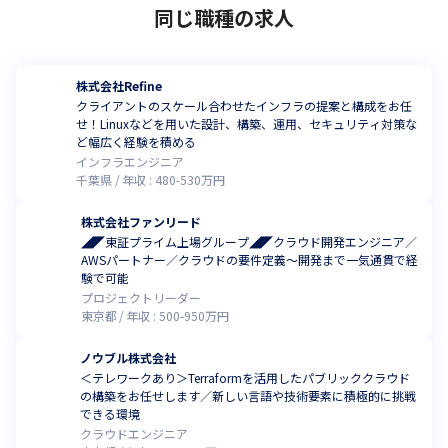
同じ職種の求人
株式会社Refine
クライアントのスケール合わせたインフラの提案と構成をお任
せ！Linuxなどを用いた設計、構築、運用、セキュリティ対策な
ど幅広く経験を積める
インフラエンジニア
千葉県
年収 :
480
-
530
万円
株式会社ファンリード
◢◤東証プライム上場グループ◢◤クラウド開発エンジニア／
AWSパートナー／クラウドの要件定義～開発まで一気通貫で経
験で可能
プロジェクトリーダー
東京都
年収 :
500
-
950
万円
ノウブル株式会社
＜テレワークあり＞Terraformを活用したパブリッククラウド
の構築をお任せします／新しい言語や技術要素に積極的に挑戦
できる環境
クラウドエンジニア