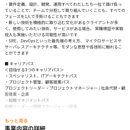
・要件定義、設計、開発、運用すべてわたしたち一社で請け負っ
ていることで、チームで分担して取り組んでいくことも、すべての
フェーズを1人で手掛けることもできます

・新しい技術を積極的に取り込む文化があるクライアントが多
く、使用してみたい技術、サービスがある場合、 実機検証や実戦
投入も実施いただける可能性が高いです

・SRE、DevOpsといった最先端の考え方、 マイクロサービスや
サーバレスアーキテクチャ等、モダンな思想や各技術に触れるこ
とができます
■ キャリアパス

＜目指せる3つのキャリアパス＞

・スペシャリスト、ITアーキテクトパス

・プロジェクト管理、顧客提案パス

プロジェクトリーダー・プロジェクトマネージャー / 社員代替・顧
客提案・企画

・組織マネジメントパス

組織リーダー→組織マネージャー→部長
※職種をまたいで新しい領域に挑戦することも可能です。
もっと見る
事業内容の詳細