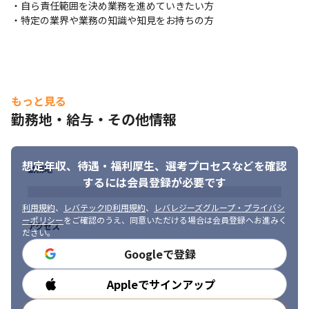
・自ら責任範囲を決め業務を進めていきたい方

・特定の業界や業務の知識や知見をお持ちの方
もっと見る
勤務地・給与・その他情報
想定年収、待遇・福利厚生、
選考プロセスなどを確認
勤務地
するには会員登録が必要です
利用規約
、
レバテックID利用規約
、
レバレジーズグループ・プライバシ
ーポリシー
をご確認のうえ、同意いただける場合は会員登録へお進みく
アクセス
ださい。
Googleで登録
Appleでサインアップ
勤務時間