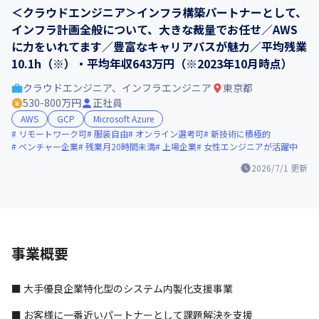
＜クラウドエンジニア＞インフラ構築パートナーとして、
インフラ計画全般について、大きな裁量でお任せ／AWS
に力をいれてます／豊富なキャリアパスが魅力／平均残業
10.1h（※）・平均年収643万円（※2023年10月時点）
クラウドエンジニア、インフラエンジニア
東京都
530-800万円
正社員
AWS
GCP
Microsoft Azure
リモートワーク可
服装自由
オンライン選考可
新技術に積極的
ベンチャー企業
残業月20時間未満
上場企業
女性エンジニアが活躍中
2026/7/1
更新
事業概要
■ 大手優良企業特化型のシステム内製化支援事業
■ お客様に一番近いパートナーとして課題解決を支援