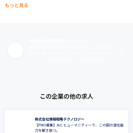
もっと見る
株式会社情報戦略テクノロジー
株式会社情報戦略テクノロジーは、IT業界の
多重下請け構造によるプロジェクトの炎上や
エンジニアが搾取されている現状に注目し、
環境改善に向けて設立された企業です。ITリ
テラシーが高い大手に直請けで入り、ク･･･
この企業の他の求人
株式会社情報戦略テクノロジー
【PMO募集】AIとヒューマニティーで、この国の潜在能
力を解き放つ。