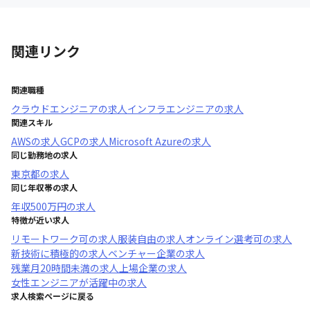
関連リンク
関連職種
クラウドエンジニア
の求人
インフラエンジニア
の求人
関連スキル
AWS
の求人
GCP
の求人
Microsoft Azure
の求人
同じ勤務地の求人
東京都
の求人
同じ年収帯の求人
年収
500万円
の求人
特徴が近い求人
リモートワーク可
の求人
服装自由
の求人
オンライン選考可
の求人
新技術に積極的
の求人
ベンチャー企業
の求人
残業月20時間未満
の求人
上場企業
の求人
女性エンジニアが活躍中
の求人
求人検索ページに戻る