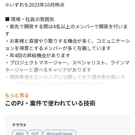
※いずれも2023年10月時点

■ 現場・社員の雰囲気

・客先で開発する際は4名以上のメンバーで開発を行いま
す

・お客様と直接やり取りする機会が多く、コミュニケーシ
ョンを得意とするメンバーが多く在籍しています

・年4回の昇給機会があります

・プロジェクトマネージャー、スペシャリスト、ラインマ
ネージャーと選べるキャリアがあります

・開発単価をエンジニアに公開しており還元率が高いた
め、頑張りがダイレクトに給与に反映されます

もっと見る
■ 開発環境

このPJ・案件で使われている技術
＜その他インフラ構築＞

・モニタリング：CloudForecast 、Amazon Athena

・環境構築：AWS（EKS）、Azure（AzureDevOps）

クラウド
・CI/CD： GitHub Action、Argo、AWS CodePipeline
AWS
GCP
Microsoft Azure