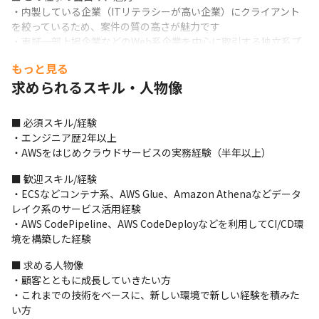
・内製している企業（ITリテラシーが高い企業）にクライアント
を絞っているため、案件の質の高さが魅力です

・東証一部上場企業などのWeb系企業を中心に取引する独立系プ
ライムベンダーです

もっと見る
・システムを作って終わりではなく、ビジネスの成長支援役とし
求められるスキル・人物像
て参画していただきます

・スクラムマスター、SREとして活躍するメンバーも多数在籍し
ています

■ 必須スキル/経験

・上流から開発までワンストップ＋超上流まで担当することがで
・エンジニア歴2年以上

きます
・AWSをはじめクラウドサービスの実務経験（半年以上）
■ 歓迎スキル/経験

・ECSなどコンテナ系、AWS Glue、Amazon Athenaなどデータ
レイク系のサービス活用経験

・AWS CodePipeline、AWS CodeDeployなどを利用してCI/CD環
境を構築した経験
■ 求める人物像

・顧客とともに成長していきたい方

・これまでの技術をベースに、新しい環境で新しい経験を積みた
い方
