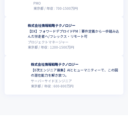
PMO
東京都
年収 :
700
-
1500
万円
株式会社情報戦略テクノロジー
【DX】フォワードデプロイドPM｜要件定義から一歩踏み込
んだ伴走者へ/フレックス・リモート可
プロジェクトマネージャー
東京都
年収 :
1200
-
1500
万円
株式会社情報戦略テクノロジー
【0次エンジニア募集】AIとヒューマニティーで、この国
の潜在能力を解き放つ。
サーバーサイドエンジニア
東京都
年収 :
600
-
800
万円