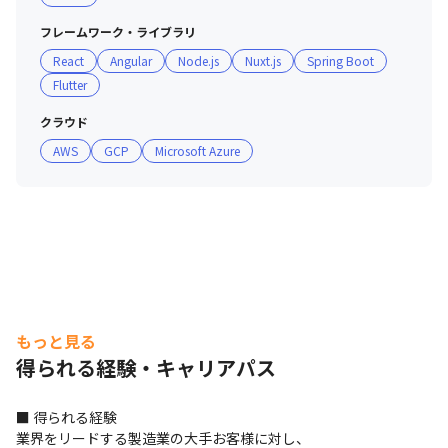
れているから

フレームワーク・ライブラリ
スケジュールを調整するリーダーと、スクラムで協力し合
React
Angular
Node.js
Nuxt.js
Spring Boot
えるエンジニアがいます。

Flutter
３：Webプロジェクトメインだから

クラウド
基幹系の大規模プロジェクトではできない手法です。

AWS
GCP
Microsoft Azure
■ 社風

・2021年度より、当社を親会社としたグループ企業100社
設立構想が進んでおり、グループ企業を渡り歩くことで年
齢関係なく活躍できる場の創造を目指しています

・当社は人事/営業部門の担当を多くしており、人事が多
くすることで教育制度や働きやすさを整備し、営業が多く
することでクライアント/プロジェクトの質にこだわるこ
もっと見る
とができています

得られる経験・キャリアパス
・当社は日本のエンジニアの立場の低さに対する「怒り」
を原動力に、14年かけて今の環境/舞台を懸命につむぎあ
■ 得られる経験

げて来た集団です

業界をリードする製造業の大手お客様に対し、
