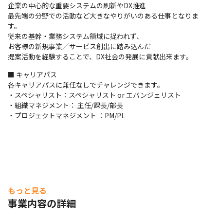
・一人でも多くのエンジニアがこの場所から圧倒的な成長
企業の中心的な重要システムの刷新やDX推進

と報酬と市場価値を手に入れ、エンジニアの立場を一つ上
最先端の分野での活動など大きなやりがいのある仕事となりま
に押し上げてほしいと考えています
す。

従来の基幹・業務システム領域に捉われず、

お客様の新規事業／サービス創出に踏み込んだ

提案活動を経験することで、DX社会の発展に貢献出来ます。
■ キャリアパス

各キャリアパスに兼任なしでチャレンジできます。

・スペシャリスト：スペシャリスト or エバンジェリスト

・組織マネジメント： 主任/課長/部長

・プロジェクトマネジメント ：PM/PL
もっと見る
事業内容の詳細