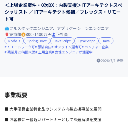
＜上場企業案件・0次DX：内製支援＞ITアーキテクトスペ
シャリスト ／ ITアーキテクト候補／フレックス・リモー
ト可
フルスタックエンジニア、アプリケーションエンジニア
東京都
800-1400万円
正社員
Node.js
Spring Boot
JavaScript
TypeScript
Java
リモートワーク可
服装自由
オンライン選考可
ベンチャー企業
残業月20時間未満
上場企業
女性エンジニアが活躍中
2026/7/1
更新
事業概要
■ 大手優良企業特化型のシステム内製支援事業を展開
■ お客様に一番近いパートナーとして課題解決を支援