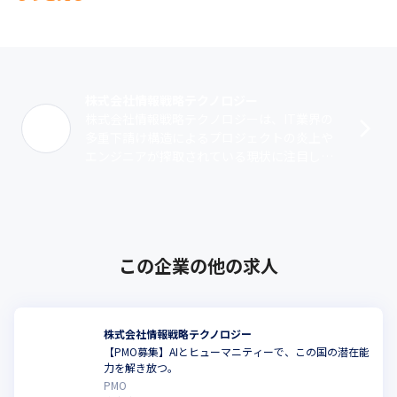
株式会社情報戦略テクノロジー
株式会社情報戦略テクノロジーは、IT業界の
多重下請け構造によるプロジェクトの炎上や
エンジニアが搾取されている現状に注目し、
環境改善に向けて設立された企業です。ITリ
テラシーが高い大手に直請けで入り、ク･･･
この企業の他の求人
株式会社情報戦略テクノロジー
【PMO募集】AIとヒューマニティーで、この国の潜在能
力を解き放つ。
PMO