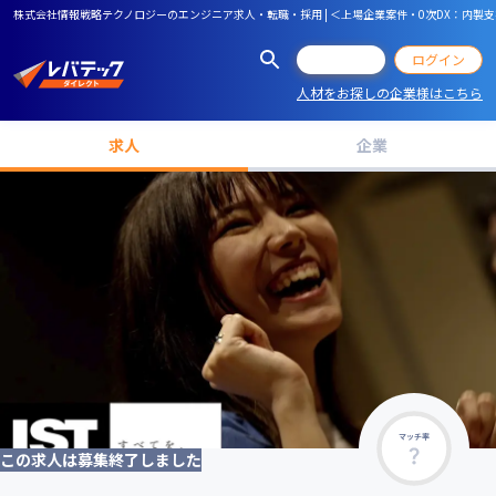
株式会社情報戦略テクノロジーのエンジニア求人・転職・採用 | ＜上場企業案件・0次DX：内製支
会員登録
ログイン
人材をお探しの企業様はこちら
求人
企業
マッチ率
この求人は募集終了しました