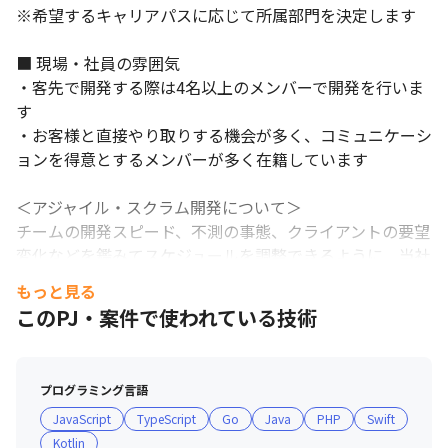
※希望するキャリアパスに応じて所属部門を決定します

■ 現場・社員の雰囲気

・客先で開発する際は4名以上のメンバーで開発を行いま
す

・お客様と直接やり取りする機会が多く、コミュニケーシ
ョンを得意とするメンバーが多く在籍しています

＜アジャイル・スクラム開発について＞

チームの開発スピード、不測の事態、クライアントの要望
変化などを鑑みてスケジュールを調整できるように、当社
は柔軟な開発手法としてスクラム開発を採用しています。

もっと見る
この手法が採用できる理由は、以下の3点です。

このPJ・案件で使われている技術
１：クライアントと対等なパートナー契約だから

スケジュール調整を認めてくれる、IT理解が高い企業との
プログラミング言語
み取引しています。

JavaScript
TypeScript
Go
Java
PHP
Swift
Kotlin
２：各プロジェクト当社から4人以上エンジニアが配置さ