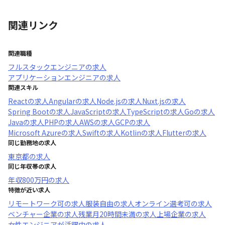
関連リンク
関連職種
フルスタックエンジニア
の求人
アプリケーションエンジニア
の求人
関連スキル
React
の求人
Angular
の求人
Node.js
の求人
Nuxt.js
の求人
Spring Boot
の求人
JavaScript
の求人
TypeScript
の求人
Go
の求人
Java
の求人
PHP
の求人
AWS
の求人
GCP
の求人
Microsoft Azure
の求人
Swift
の求人
Kotlin
の求人
Flutter
の求人
同じ勤務地の求人
東京都
の求人
同じ年収帯の求人
年収
800万円
の求人
特徴が近い求人
リモートワーク可
の求人
服装自由
の求人
オンライン選考可
の求人
ベンチャー企業
の求人
残業月20時間未満
の求人
上場企業
の求人
女性エンジニアが活躍中
の求人