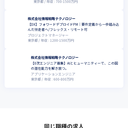
東京都
年収 :
700
-
1500
万円
株式会社情報戦略テクノロジー
【DX】フォワードデプロイドPM｜要件定義から一歩踏み込
んだ伴走者へ/フレックス・リモート可
プロジェクトマネージャー
東京都
年収 :
1200
-
1500
万円
株式会社情報戦略テクノロジー
【0次エンジニア募集】AIとヒューマニティーで、この国
の潜在能力を解き放つ。
アプリケーションエンジニア
東京都
年収 :
600
-
800
万円
同じ職種の求人