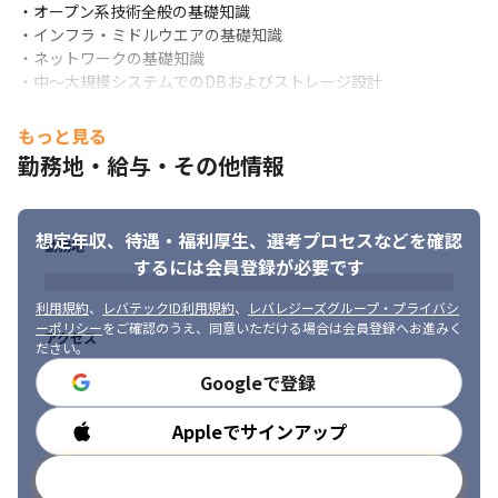
・オープン系技術全般の基礎知識

・インフラ・ミドルウエアの基礎知識

・ネットワークの基礎知識

・中～大規模システムでのDBおよびストレージ設計
■ 求める人物像

もっと見る
・与えられた環境で働くのではなく、自ら環境をつくる側に回り
勤務地・給与・その他情報
たい方

・裁量を持って現場で働きたい方

・技術スペシャリストとしてのキャリアを歩みたい方

想定年収、待遇・福利厚生、
選考プロセスなどを確認
・ユーザー数十万人～数百万人のサービスに係るシステムの全体
勤務地
設計・デザインをしたい方
するには会員登録が必要です
利用規約
、
レバテックID利用規約
、
レバレジーズグループ・プライバシ
ーポリシー
をご確認のうえ、同意いただける場合は会員登録へお進みく
アクセス
ださい。
Googleで登録
Appleでサインアップ
勤務時間
メールアドレスで登録