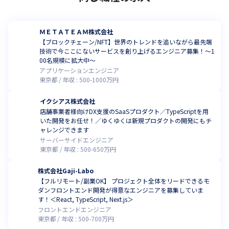
ＭＥＴＡＴＥＡＭ株式会社
【ブロックチェーン/NFT】世界のトレンドを追いながら最先端
技術で今ここにないサービスを創り上げるエンジニア募集！～1
00名規模に拡大中～
アプリケーションエンジニア
東京都
年収 :
500
-
1000
万円
イクシアス株式会社
店舗事業者様向けDX支援のSaaSプロダクト／TypeScriptを用
いた開発をお任せ！／ゆくゆくは新規プロダクトの開発にもチ
ャレンジできます
サーバーサイドエンジニア
東京都
年収 :
500
-
650
万円
株式会社Gaji-Labo
【フルリモート/副業OK】 プロジェクト全体をリードできるモ
ダンフロントエンド開発が得意なエンジニアを募集していま
す！＜React, TypeScript, Next.js＞
フロントエンドエンジニア
東京都
年収 :
500
-
700
万円