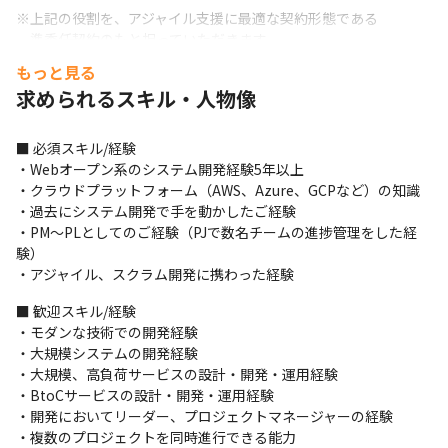
※上記の役割を、アジャイル支援に最適な契約形態である

　準委任契約のもと担っていただきます。

　売上責任・それに伴うタスクは弊社、営業部隊が担い、

もっと見る
　ITアーキテクトはクライアントの課題発掘・アジャイル文化浸透
求められるスキル・人物像
に注力。

　クライアントにとって最良のパートナーを目指して頂き、

　内製に導くことがミッションです。
■ 必須スキル/経験

・Webオープン系のシステム開発経験5年以上

・クラウドプラットフォーム（AWS、Azure、GCPなど）の知識

・過去にシステム開発で手を動かしたご経験

・PM～PLとしてのご経験（PJで数名チームの進捗管理をした経
験）

・アジャイル、スクラム開発に携わった経験
■ 歓迎スキル/経験

・モダンな技術での開発経験

・大規模システムの開発経験

・大規模、高負荷サービスの設計・開発・運用経験

・BtoCサービスの設計・開発・運用経験

・開発においてリーダー、プロジェクトマネージャーの経験

・複数のプロジェクトを同時進行できる能力
