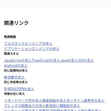
関連リンク
関連職種
フルスタックエンジニア
の求人
アプリケーションエンジニア
の求人
関連スキル
JavaScript
の求人
TypeScript
の求人
Java
の求人
iOS
の求人
Android
の求人
同じ勤務地の求人
東京都
の求人
同じ年収帯の求人
年収
500万円
の求人
特徴が近い求人
リモートワーク可
の求人
服装自由
の求人
オンライン選考可
の求人
フレックス制度あり
の求人
新技術に積極的
の求人
ベンチャー企業
の求人
残業月20時間未満
の求人
上場企業
の求人