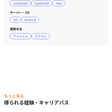
JavaScript
TypeScript
Java
・モニタリング：CloudForecast 、Amazon Athena

・環境構築：AWS（EKS）、Azure（AzureDevOps）

サーバー・OS
・CI/CD： GitHub Action、Argo、codepipeline

iOS
Android
＜その他＞

開発手法
・管理ツール：Trello、Backlog、JIRA、Confluence、
アジャイル
スクラム
Redmine
もっと見る
得られる経験・キャリアパス