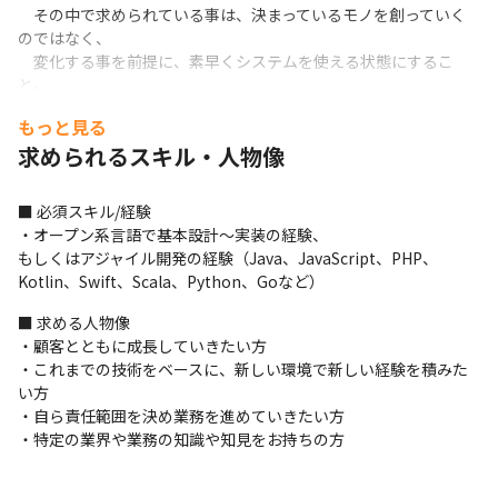
　その中で求められている事は、決まっているモノを創っていく
のではなく、

　変化する事を前提に、素早くシステムを使える状態にするこ
と。

　そういった市場間の中で近年トレンドになりつつある、ローコ
もっと見る
ードを活用することもできます。
求められるスキル・人物像
■ ポジションの魅力 ■　

・ビジネス的にも影響力の大きいプロジェクトに関われます。

■ 必須スキル/経験

　顧客によっては、ユーザー数が数十万～数百万人であることも
・オープン系言語で基本設計～実装の経験、

あり、

もしくはアジャイル開発の経験（Java、JavaScript、PHP、
　インパクトの大きいサービスを、顧客と一緒に育てていく充実
Kotlin、Swift、Scala、Python、Goなど）
感を持てます。
■ 求める人物像

・お客様と直接コミュニケーションをとれ、リクエストを形にし
・顧客とともに成長していきたい方

使われるモノが創れる。

・これまでの技術をベースに、新しい環境で新しい経験を積みた
　課題抽出・問題提起などコンサル領域に徐々に広げていくこと
い方

が可能です。

・自ら責任範囲を決め業務を進めていきたい方

　トレンドの手法のアジャイル・スクラム開発に関わることがで
・特定の業界や業務の知識や知見をお持ちの方
きます。　
・技術力に裏打ちされた「DX推進力」を身につけることができま