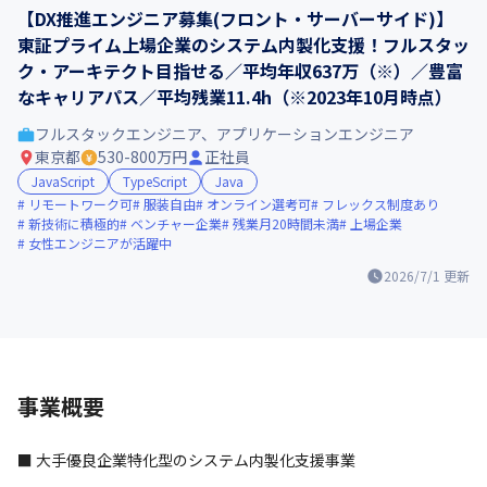
【DX推進エンジニア募集(フロント・サーバーサイド)】
東証プライム上場企業のシステム内製化支援！フルスタッ
ク・アーキテクト目指せる／平均年収637万（※）／豊富
なキャリアパス／平均残業11.4h（※2023年10月時点）
フルスタックエンジニア、アプリケーションエンジニア
東京都
530-800万円
正社員
JavaScript
TypeScript
Java
リモートワーク可
服装自由
オンライン選考可
フレックス制度あり
新技術に積極的
ベンチャー企業
残業月20時間未満
上場企業
女性エンジニアが活躍中
2026/7/1
更新
事業概要
■ 大手優良企業特化型のシステム内製化支援事業