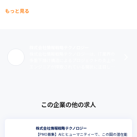
もっと見る
株式会社情報戦略テクノロジー
株式会社情報戦略テクノロジーは、IT業界の
多重下請け構造によるプロジェクトの炎上や
エンジニアが搾取されている現状に注目し、
環境改善に向けて設立された企業です。ITリ
テラシーが高い大手に直請けで入り、ク･･･
この企業の他の求人
株式会社情報戦略テクノロジー
【PMO募集】AIとヒューマニティーで、この国の潜在能