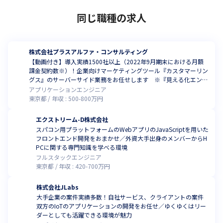
同じ職種の求人
株式会社プラスアルファ・コンサルティング
【動画付き】導入実績1500社以上（2022年9月期末における月額
課金契約数※）！企業向けマーケティングツール『カスタマーリン
グス』のサーバーサイド業務をお任せします ※『見える化エンジ
ン』『カスタマーリングス』『タレントパレット』
アプリケーションエンジニア
東京都
年収 :
500
-
800
万円
エクストリーム-D株式会社
スパコン用プラットフォームのWebアプリのJavaScriptを用いた
フロントエンド開発をおまかせ／外資大手出身のメンバーからH
PCに関する専門知識を学べる環境
フルスタックエンジニア
東京都
年収 :
420
-
700
万円
株式会社JLabs
大手企業の案件実績多数！自社サービス、クライアントの案件
双方のIoTのアプリケーションの開発をお任せ／ゆくゆくはリー
ダーとしても活躍できる環境が魅力