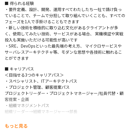
■ 得られる経験

・要件定義、設計、開発、運用すべてわたしたち一社で請け負っ
ていることで、チームで分担して取り組んでいくことも、すべての
フェーズを1人で手掛けることもできます

・新しい技術を積極的に取り込む文化があるクライアントが多
く、使用してみたい技術、サービスがある場合、 実機検証や実戦
投入も実施いただける可能性が高いです

・SRE、DevOpsといった最先端の考え方、 マイクロサービスや
サーバレスアーキテクチャ等、モダンな思想や各技術に触れるこ
とができます
■ キャリアパス

＜目指せる3つのキャリアパス＞

・スペシャリスト、ITアーキテクトパス

・プロジェクト管理、顧客提案パス

プロジェクトリーダー・プロジェクトマネージャー/社員代替・顧
客提案・企画

・組織マネジメントパス

組織リーダー→組織マネージャー→部長
※職種をまたいで新しい領域に挑戦することも可能です
もっと見る