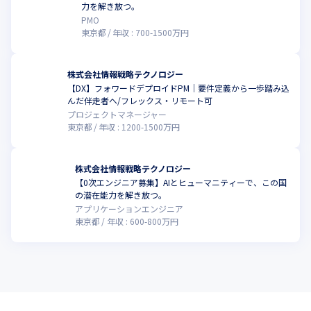
力を解き放つ。
PMO
東京都
年収 :
700
-
1500
万円
株式会社情報戦略テクノロジー
【DX】フォワードデプロイドPM｜要件定義から一歩踏み込
んだ伴走者へ/フレックス・リモート可
プロジェクトマネージャー
東京都
年収 :
1200
-
1500
万円
株式会社情報戦略テクノロジー
【0次エンジニア募集】AIとヒューマニティーで、この国
の潜在能力を解き放つ。
アプリケーションエンジニア
東京都
年収 :
600
-
800
万円