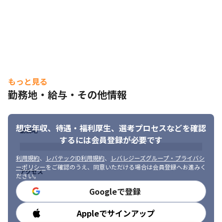
す。

　弊社であれば、開発力・技術力をベースにした企画・提案を行
うことができます。
＜プロジェクト例＞

案件1.ネット銀行アプリ開発案件

・担当フェーズ：基本設計/詳細設計/技術選定/実装/テスト

・開発詳細：MVVM＋CleanArchitectureを採用、すべてKotlinを
もっと見る
使用し、

勤務地・給与・その他情報
Kotlin CoroutineやAndroid、Architecture Componentsといっ
た最新ライブラリを使用

・チーム構成（計15名）：PO/スクラムマスター/開発チーム

想定年収、待遇・福利厚生、
選考プロセスなどを確認
・開発言語：Java7/Dart 2.3/Ruby2.3/Kotlin1.3/Node.js

勤務地
・フレームワーク：Flutter/Express

するには会員登録が必要です
・その他：Azure DevOps
利用規約
、
レバテックID利用規約
、
レバレジーズグループ・プライバシ
案件2.スコア基盤システム開発エンハンス（旅行業界）

ーポリシー
をご確認のうえ、同意いただける場合は会員登録へお進みく
アクセス
ださい。
・担当フェーズ：見積もり/要件定義/基本設計/詳細設計/実装/テス
ト

Googleで登録
・詳細：関係チームとの調整、スケジュール管理を実施、

チームリーダーとして案件見積もり、設計書、ソースコードレビ
Appleでサインアップ
勤務時間
ューを実施、
