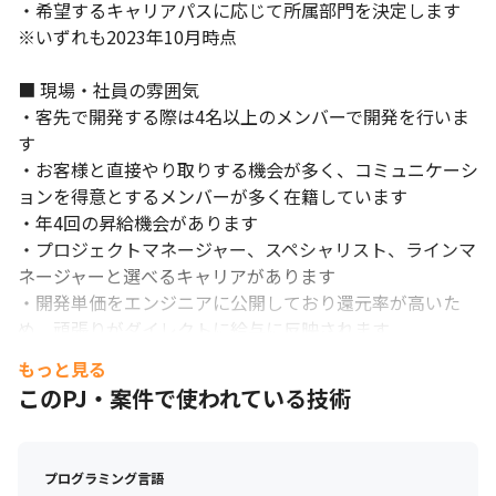
・希望するキャリアパスに応じて所属部門を決定します 

※いずれも2023年10月時点

■ 現場・社員の雰囲気

・客先で開発する際は4名以上のメンバーで開発を行いま
す

・お客様と直接やり取りする機会が多く、コミュニケーシ
ョンを得意とするメンバーが多く在籍しています

・年4回の昇給機会があります

・プロジェクトマネージャー、スペシャリスト、ラインマ
ネージャーと選べるキャリアがあります

・開発単価をエンジニアに公開しており還元率が高いた
め、頑張りがダイレクトに給与に反映されます

もっと見る
■ 開発環境

このPJ・案件で使われている技術
＜その他主要な開発言語＞

・データ記述言語：YAML、JSON

プログラミング言語
＜その他インフラ構築＞
