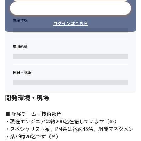
新規開発等の要件定義から設計、開発、テストまでを一貫して実
メールアドレスで登録
施

・チーム人数：5名

想定年収
ログインはこちら
・開発言語：Java SE11/Python3.8/Node.js 10.X

・フレームワーク：Spring Boot 2.1.0/JUnit 5/DBUnit 3.0

・OS：mac OS

・DB：Amazon Aurora/MySQL 5.7
雇用形態
■ この仕事の面白み

・内製している企業（ITリテラシーが高い企業）にクライアント
を絞っているため、案件の質の高さが魅力です

休日・休暇
・東証一部上場企業などのWeb系企業を中心に取引する独立系プ
ライムベンダーです

・システムを作って終わりではなく、ビジネスの成長支援役とし
て参画していただきます

開発環境・現場
・スクラムマスター、SREとして活躍するメンバーも多数在籍し
ています

■ 配属チーム：技術部門

・上流から開発までワンストップ＋超上流まで担当することがで
・現在エンジニアは約200名在籍しています（※）

きます
・スペシャリスト系、PM系は各約45名、組織マネジメン
ト系が約20名です（※）
