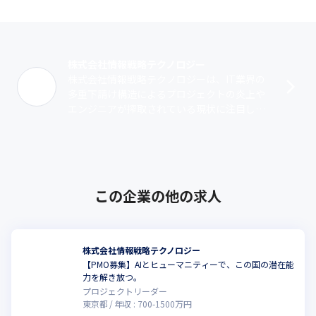
株式会社情報戦略テクノロジー
株式会社情報戦略テクノロジーは、IT業界の
多重下請け構造によるプロジェクトの炎上や
エンジニアが搾取されている現状に注目し、
環境改善に向けて設立された企業です。ITリ
テラシーが高い大手に直請けで入り、ク･･･
この企業の他の求人
株式会社情報戦略テクノロジー
【PMO募集】AIとヒューマニティーで、この国の潜在能
力を解き放つ。
プロジェクトリーダー
東京都
年収 :
700
-
1500
万円