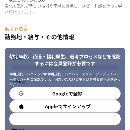
変化を恐れず新しい技術や領域に挑戦し、スピード感を持って学
び続けられる方。
・顧客・チームへの貢献意識が高い方

もっと見る
自分の業務だけでなく、顧客の成功やチーム全体の成果を考えて
行動できる方。
勤務地・給与・その他情報
・自走力のある方

指示待ちではなく、自ら課題を見つけ、解決に向けて主体的に動
想定年収、待遇・福利厚生、
選考プロセスなどを確認
ける方。

勤務地
するには会員登録が必要です
必要に応じて周りに頼りながらも、基本的には自分で調べて検証
できる方。
利用規約
、
レバテックID利用規約
、
レバレジーズグループ・プライバシ
ーポリシー
をご確認のうえ、同意いただける場合は会員登録へお進みく
アクセス
ださい。
Googleで登録
Appleでサインアップ
勤務時間
メールアドレスで登録
想定年収