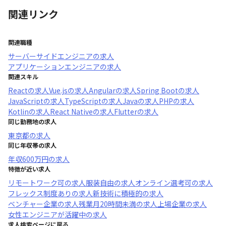
関連リンク
関連職種
サーバーサイドエンジニア
の求人
アプリケーションエンジニア
の求人
関連スキル
React
の求人
Vue.js
の求人
Angular
の求人
Spring Boot
の求人
JavaScript
の求人
TypeScript
の求人
Java
の求人
PHP
の求人
Kotlin
の求人
React Native
の求人
Flutter
の求人
同じ勤務地の求人
東京都
の求人
同じ年収帯の求人
年収
600万円
の求人
特徴が近い求人
リモートワーク可
の求人
服装自由
の求人
オンライン選考可
の求人
フレックス制度あり
の求人
新技術に積極的
の求人
ベンチャー企業
の求人
残業月20時間未満
の求人
上場企業
の求人
女性エンジニアが活躍中
の求人
求人検索ページに戻る