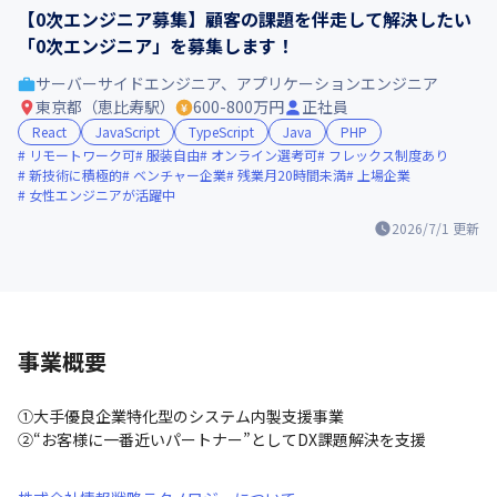
【0次エンジニア募集】顧客の課題を伴走して解決したい
「0次エンジニア」を募集します！
サーバーサイドエンジニア、アプリケーションエンジニア
東京都（恵比寿駅）
600-800万円
正社員
React
JavaScript
TypeScript
Java
PHP
リモートワーク可
服装自由
オンライン選考可
フレックス制度あり
新技術に積極的
ベンチャー企業
残業月20時間未満
上場企業
女性エンジニアが活躍中
2026/7/1
更新
事業概要
①大手優良企業特化型のシステム内製支援事業

②“お客様に一番近いパートナー”としてDX課題解決を支援