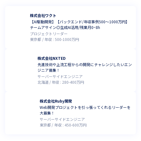
株式会社ワクト
【AI駆動開発】【バックエンド/年収事例500〜1000万円】
チームアサイン◎生成AI活用/残業月0~8h
プロジェクトリーダー
東京都
年収 :
500
-
1000
万円
株式会社NXTED
先進技術や上流工程からの開発にチャレンジしたいエン
ジニア募集！
サーバーサイドエンジニア
北海道
年収 :
280
-
400
万円
株式会社Ruby開発
Web開発プロジェクトを引っ張ってくれるリーダーを
大募集！
サーバーサイドエンジニア
東京都
年収 :
450
-
600
万円