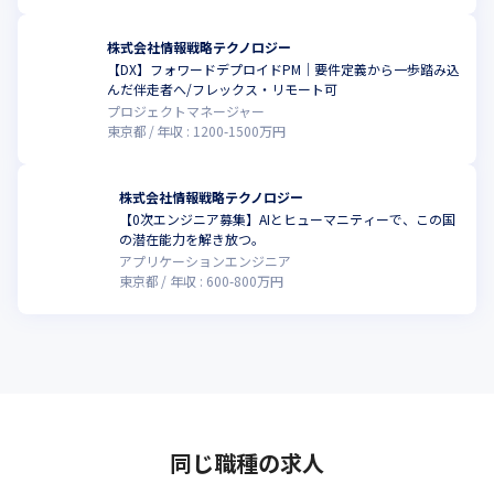
株式会社情報戦略テクノロジー
【DX】フォワードデプロイドPM｜要件定義から一歩踏み込
んだ伴走者へ/フレックス・リモート可
プロジェクトマネージャー
東京都
年収 :
1200
-
1500
万円
株式会社情報戦略テクノロジー
【0次エンジニア募集】AIとヒューマニティーで、この国
の潜在能力を解き放つ。
アプリケーションエンジニア
東京都
年収 :
600
-
800
万円
同じ職種の求人