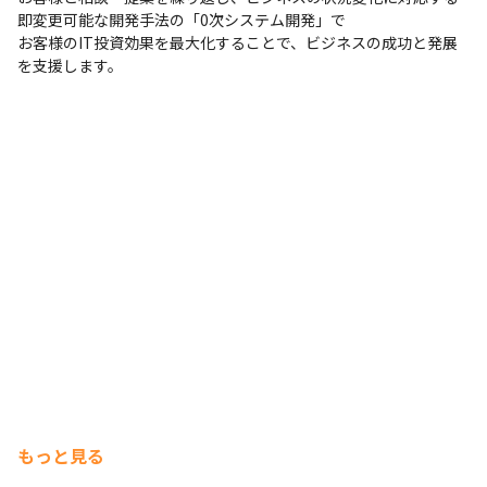
即変更可能な開発手法の「0次システム開発」で

いただくなど、複数種類あり
お客様のIT投資効果を最大化することで、ビジネスの成功と発展
②プロジェクト管理・顧客提案パス 

を支援します。
　サブリーダー ⇒ プロジェクトリーダー ⇒ プロジェクトマネー
ジャー / 社員代替・顧客提案・企画 
③組織マネジメントパス

　組織リーダー ⇒ 組織マネージャー ⇒ 部長

※主にメンバーのマネジメント・育成・キャリア支援に関わって
いただきます
④コンサルタントパス

　コンサルタント ⇒ コンサルタントマネージャー 

※IT、業務、戦略分野と様々な案件に最上流から携わる機会がご
ざいます。
もっと見る