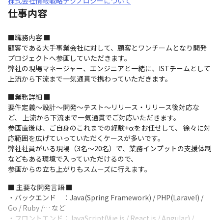
株式会社情報戦略テクノロジーについて
仕事内容
■職務内容 ■

顧客である大手事業会社に対して、顧客とワンチームとなり開発
プロジェクトへ参画していただきます。

弊社の現場マネージャー、エンジニアと一緒に、ISTチームとして
上流から下流まで一気通貫で携わっていただきます。
■業務詳細 ■

要件定義～設計～開発～テスト～リリース・リリース後対応な
ど、 上流から下流まで一気通貫でご対応いただきます。

参画直後は、ご自身のこれまでの経験+αをお任せして、 徐々に対
応範囲を広げていっていただくケースが多いです。 

弊社社員がいる現場（3名～20名）で、業務インプットの支援体制
などもある環境で入っていただけるので、 

参画からの立ち上がりもスムーズに行えます。
■ 主要な開発言語 ■

・バックエンド　：Java(Spring Framework) / PHP(Laravel) / 
Go / Ruby /… など

・フロントエンド：JavaScript(Vue.js / React.js / Angular) / 