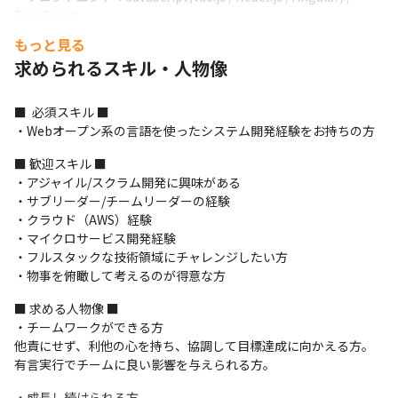
TypeScript

・モバイル　　　：Kotlin / Swift / React Native / Flutter
もっと見る
求められるスキル・人物像
■  必須スキル ■

・Webオープン系の言語を使ったシステム開発経験をお持ちの方
■ 歓迎スキル ■

・アジャイル/スクラム開発に興味がある

・サブリーダー/チームリーダーの経験

・クラウド（AWS）経験

・マイクロサービス開発経験

・フルスタックな技術領域にチャレンジしたい方

・物事を俯瞰して考えるのが得意な方
■ 求める人物像 ■

・チームワークができる方

他責にせず、利他の心を持ち、協調して目標達成に向かえる方。
有言実行でチームに良い影響を与えられる方。
・成長し続けられる方
