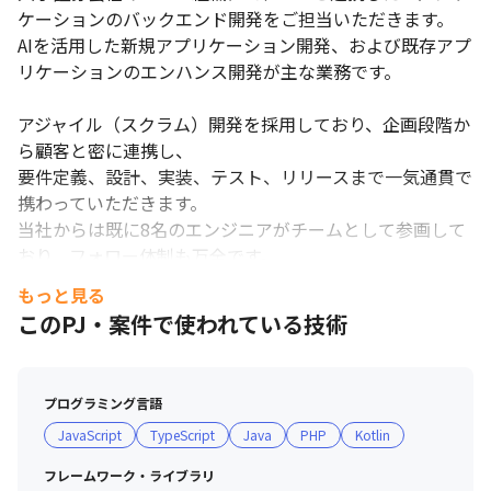
ケーションのバックエンド開発をご担当いただきます。

AIを活用した新規アプリケーション開発、および既存アプ
リケーションのエンハンス開発が主な業務です。

アジャイル（スクラム）開発を採用しており、企画段階か
ら顧客と密に連携し、

要件定義、設計、実装、テスト、リリースまで一気通貫で
携わっていただきます。

当社からは既に8名のエンジニアがチームとして参画して
おり、フォロー体制も万全です。

安心して業務にキャッチアップし、パフォーマンスを発揮
もっと見る
できる環境です。

このPJ・案件で使われている技術
②技術スタック・使用ツール

・言語：Java (Spring Boot), Python

プログラミング言語
・フロントエンド：Angular, React

JavaScript
TypeScript
Java
PHP
Kotlin
・データベース：MySQL など

・開発手法：アジャイル（スクラム）

フレームワーク・ライブラリ