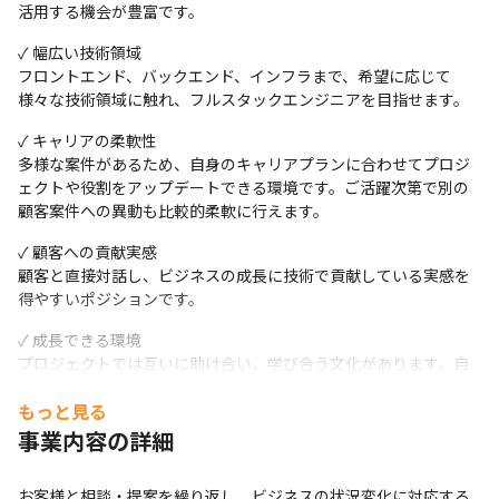
ただきます。

活用する機会が豊富です。
✓ 幅広い技術領域

■参画時のサポート体制

フロントエンド、バックエンド、インフラまで、希望に応じて
・弊社は2次請け・3次請けのSES企業から転職されてくる
様々な技術領域に触れ、フルスタックエンジニアを目指せます。
方が多くいますが、 仕事の進め方や業務上の困りごと・
✓ キャリアの柔軟性

相談事項などは、弊社社員に聞ける環境があります。

多様な案件があるため、自身のキャリアプランに合わせてプロジ
・Slack等を使ったライトなコミュニケーションも取りや
ェクトや役割をアップデートできる環境です。ご活躍次第で別の
すいため、 スムーズに立ち上がれる方が多いです。

顧客案件への異動も比較的柔軟に行えます。
・単なる連絡だけでなく、チーム全体で「みんなで話し合
いながら問題に立ち向かう」文化が根付いています。

✓ 顧客への貢献実感

・自分の意見を話しやすい環境で、主体性を発揮しながら
顧客と直接対話し、ビジネスの成長に技術で貢献している実感を
得やすいポジションです。
働けるため、充実感を持って働くことができます。 

✓ 成長できる環境

※特に、議論や話し合いを通じてチームで物事を進めるこ
プロジェクトでは互いに助け合い、学び合う文化があります。自
とにやりがいを感じる方にはフィットする環境です。
身の成長がチームや顧客への貢献に繋がります。
もっと見る
■目指せる4つのキャリアパス

事業内容の詳細
①スペシャリスト・ITアーキテクトパス 

　エキスパートエンジニア ⇒ スペシャリスト

お客様と相談・提案を繰り返し、ビジネスの状況変化に対応する
※スペシャリストとして、ITアーキテクト・各種技術に特化して