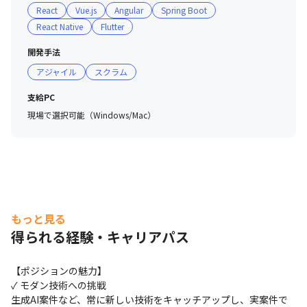
・その他：生成AI, LLM

React
Vue.js
Angular
Spring Boot
React Native
Flutter
【主要な開発言語】

・バックエンド　：Java(Spring Framework) / 
開発手法
PHP(Laravel) / Go / Ruby …etc

アジャイル
スクラム
・フロントエンド：JavaScript(Vue.js / React.js / 
Angular) / TypeScript

支給PC
・モバイル　　　：Kotlin / Swift / React Native / 
現場で選択可能（Windows/Mac）
Flutter

***********************************************************
*

■入社直後のプロジェクト参画イメージ

もっと見る
・まずはこれまでの経験に応じたフェーズを担当していた
得られる経験・キャリアパス
だきます。 

・初月はPCセットアップ・環境構築から始まり、 業務把
【ポジションの魅力】

握のためのインプット・ドキュメント読み込み・弊社社員
✓ モダン技術への挑戦

との会話、上記と並行しながら、徐々に業務にも入ってい
生成AI案件など、常に新しい技術をキャッチアップし、実案件で