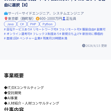
由に選択【Ⅱ】
サーバーサイドエンジニア、システムエンジニア
東京都（麹町駅）
600-1000万円
正社員
Java
C#
PHP
Python
自社サービスあり
リモートワーク可
フルリモート可
服装自由
副業可
オンライン選考可
フレックス制度あり
新規立ち上げ
新技術に積極的
面接1回
ベンチャー企業
残業月20時間未満
2026/6/15
更新
事業概要
◆IT/DXコンサルティング

◆受託開発

◆AI事業

◆人材紹介・人材コンサルティング
仕事内容