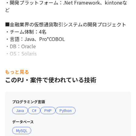
・開発プラットフォーム：.Net Framework、kintoneな
ど

■金融業界の仮想通貨取引システムの開発プロジェクト

・チーム体制：4名

・言語：Java、Pro*COBOL

・DB：Oracle

・OS：Solaris

【業務の任せ方について】

もっと見る
業務をお任せする際には、責任・義務・権限を正三角形の
このPJ・案件で使われている技術
バランスでお渡しするよう意識しています。

ご自身の権限と裁量において業務を遂行できるように委ね
ていますので、

プログラミング言語
あなたらしいやり方で経験を積んでいってください。
Java
C#
PHP
Python
データベース
MySQL