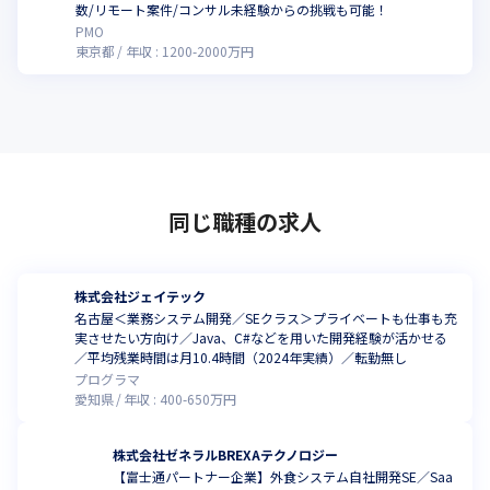
数/リモート案件/コンサル未経験からの挑戦も可能！
PMO
東京都
年収 :
1200
-
2000
万円
同じ職種の求人
株式会社ジェイテック
名古屋＜業務システム開発／SEクラス＞プライベートも仕事も充
実させたい方向け／Java、C#などを用いた開発経験が活かせる
／平均残業時間は月10.4時間（2024年実績）／転勤無し
プログラマ
愛知県
年収 :
400
-
650
万円
株式会社ゼネラルBREXAテクノロジー
【富士通パートナー企業】外食システム自社開発SE／Saa