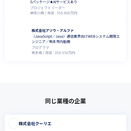
Sパッケージ★AIサービスあり
プロジェクトリーダー
神奈川県
年収 :
550
-
800
万円
株式会社アソウ・アルファ
〈JavaScript／Java〉通信業界向けWEBシステム開発エ
ンジニア／熊本市内勤務
プログラマ
熊本県
年収 :
350
-
550
万円
同じ業種の企業
株式会社クーリエ