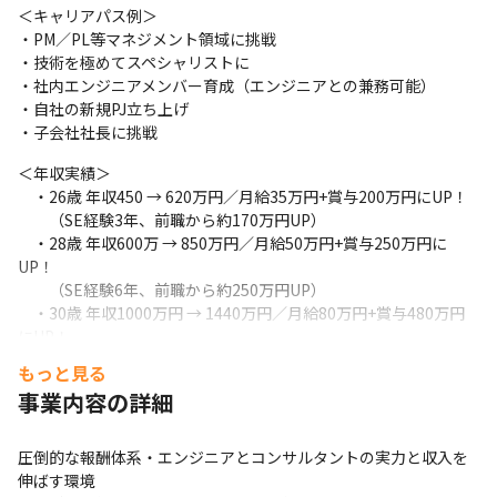
＜キャリアパス例＞

・PM／PL等マネジメント領域に挑戦

・技術を極めてスペシャリストに

・社内エンジニアメンバー育成（エンジニアとの兼務可能）

・自社の新規PJ立ち上げ

・子会社社長に挑戦
＜年収実績＞

　・26歳 年収450 → 620万円／月給35万円+賞与200万円にUP！

　　（SE経験3年、前職から約170万円UP）

　・28歳 年収600万 → 850万円／月給50万円+賞与250万円に
UP！

　　（SE経験6年、前職から約250万円UP）

　・30歳 年収1000万円 → 1440万円／月給80万円+賞与480万円
にUP！

　　（SE経験4年、コンサル経験3年、前職から約440万円UP）
もっと見る
事業内容の詳細
圧倒的な報酬体系・エンジニアとコンサルタントの実力と収入を
伸ばす環境
