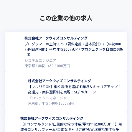
この企業の他の求人
株式会社アークウィズコンサルティング
プログラマー⇒上流SEへ（要件定義・基本設計）/【年収800
万円到達可能】平均年収200万UP / プロジェクトを自由に選択
【ⅰ】
システムエンジニア
東京都
年収 :
450
-
1000
万円
株式会社アークウィズコンサルティング
【フルリモOK】働く場所を選ばず年収＆キャリアアップ！
高還元・案件選択制を実現！SE/PM/ITコン
プロジェクトマネージャー
東京都
年収 :
400
-
1500
万円
株式会社アークウィズコンサルティング
【ITコンサルタント/圧倒的な給与体系/平均年収300万UP！】急
成長コンサルファーム/自由なキャリア選択/WLB重視案件も多