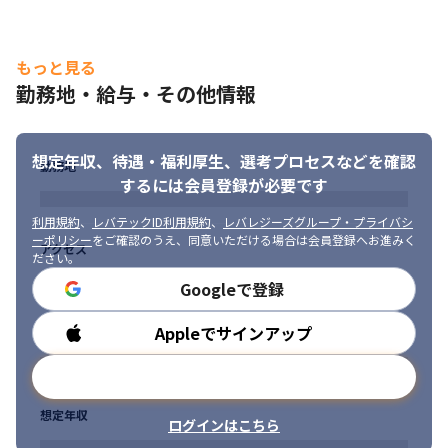
　■案件概要：飲食店向けセルフオーダーサービスのフロントエ
ンド（React）開発

もっと見る
　■開発言語／基盤：React (Redux + TypeScript)
勤務地・給与・その他情報
【使用技術例】

　■開発言語：

　　Java、TypeScript 、Python、C＃、Swift、Kotlin　他

想定年収、待遇・福利厚生、
選考プロセスなどを確認
勤務地
　■基盤：

するには会員登録が必要です
　　AWS/Azure/GCP/Windows Server/Linux　他

　■フレームワーク：

利用規約
、
レバテックID利用規約
、
レバレジーズグループ・プライバシ
　　Spring Boot、Flutter　他
ーポリシー
をご確認のうえ、同意いただける場合は会員登録へお進みく
アクセス
ださい。
【年収実績】

Googleで登録
　・26歳 年収450 → 620万円／月給35万円+賞与200万円にUP！

　　（SE経験3年、前職から約170万円UP）

Appleでサインアップ
勤務時間
　・28歳 年収600万 → 850万円／月給50万円+賞与250万円に
UP！

メールアドレスで登録
　　（SE経験6年、前職から約250万円UP）

　・30歳 年収1000万円 → 1440万円／月給80万円+賞与480万円
想定年収
にUP！

ログインはこちら
　　（SE経験4年、コンサル経験3年、前職から約440万円UP）