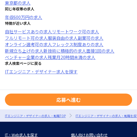
東京都
の求人
同じ年収帯の求人
年収
600万円
の求人
特徴が近い求人
自社サービスあり
の求人
リモートワーク可
の求人
フルリモート可
の求人
服装自由
の求人
副業可
の求人
オンライン選考可
の求人
フレックス制度あり
の求人
新規立ち上げ
の求人
新技術に積極的
の求人
面接1回
の求人
ベンチャー企業
の求人
残業月20時間未満
の求人
求人検索ページに戻る
ITエンジニア・デザイナー求人を探す
応募へ進む
ITエンジニア・デザイナーの求人・転職TOP
ITエンジニア・デザイナーの求人・転職を探
IT・Web求人を探す
個人向けお問い合わせ