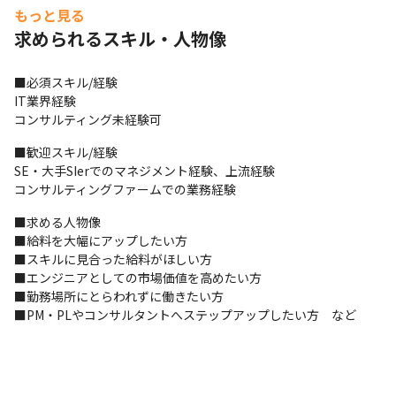
　・国内有数化粧品メーカーのデータ分析案件（戦略・施策立案
もっと見る
～開発）

求められるスキル・人物像
　・国内最大手総合ディスカウントストア社内システム（要件定
義～開発）

　・大手IT企業のSAP導入（構想策定・要件定義・PMO）

■必須スキル/経験

　　他、受託開発案件多数
IT業界経験

コンサルティング未経験可
【過去の案件実績】

　■案件概要：大手インターネット関連広告会社 WEBサービスに
■歓迎スキル/経験

おけるAWS基盤の設計・構築

SE・大手SIerでのマネジメント経験、上流経験

　■開発言語／基盤：

コンサルティングファームでの業務経験
　SQL
AWS, RDS Aurora mysql 5.7
■求める人物像

■給料を大幅にアップしたい方

　Cloud Watch, DataDog
■スキルに見合った給料がほしい方

■エンジニアとしての市場価値を高めたい方

　■案件概要：国内最大手総合ディスカウントストア Webサービ
■勤務場所にとらわれずに働きたい方

ス開発バックエンド（Java）

■PM・PLやコンサルタントへステップアップしたい方　など
　■開発言語／基盤：

   SpringBoot+Java, Kotlin

　SpringWebFlux＋Kotlin

　AWS, RDS 5.7.mysql_aurora.2.10.1

　CloudWatch