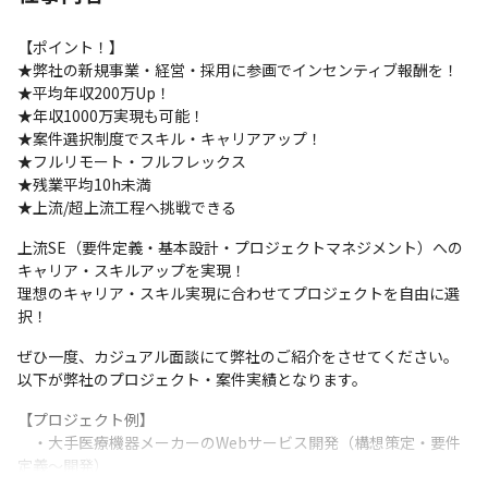
【ポイント！】

★弊社の新規事業・経営・採用に参画でインセンティブ報酬を！

★平均年収200万Up！

★年収1000万実現も可能！

★案件選択制度でスキル・キャリアアップ！

★フルリモート・フルフレックス

★残業平均10h未満

★上流/超上流工程へ挑戦できる
上流SE（要件定義・基本設計・プロジェクトマネジメント）への
キャリア・スキルアップを実現！

理想のキャリア・スキル実現に合わせてプロジェクトを自由に選
択！
ぜひ一度、カジュアル面談にて弊社のご紹介をさせてください。

以下が弊社のプロジェクト・案件実績となります。
【プロジェクト例】

　・大手医療機器メーカーのWebサービス開発（構想策定・要件
定義～開発）
