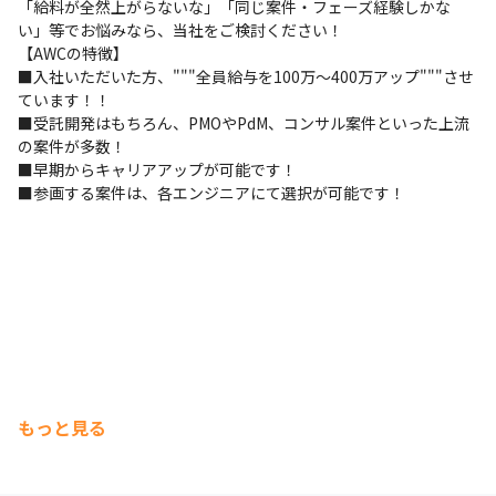
「給料が全然上がらないな」「同じ案件・フェーズ経験しかな
い」等でお悩みなら、当社をご検討ください！

【AWCの特徴】

■入社いただいた方、"""全員給与を100万～400万アップ"""させ
ています！！

■受託開発はもちろん、PMOやPdM、コンサル案件といった上流
の案件が多数！

■早期からキャリアアップが可能です！

■参画する案件は、各エンジニアにて選択が可能です！
もっと見る