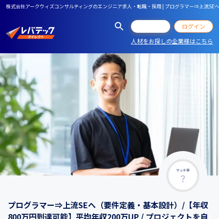
株式会社アークウィズコンサルティングのエンジニア求人・転職・採用 | プログラマー⇒上流SEへ（
会員登録
ログイン
人材をお探しの企業様はこちら
マッチ率
プログラマー⇒上流SEへ（要件定義・基本設計）/【年収
800万円到達可能】平均年収200万UP / プロジェクトを自