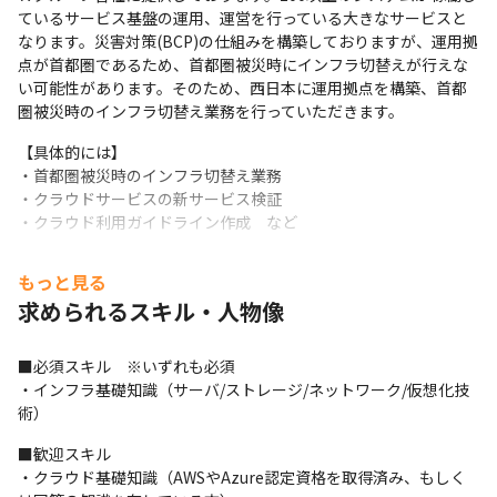
ているサービス基盤の運用、運営を行っている大きなサービスと
なります。災害対策(BCP)の仕組みを構築しておりますが、運用拠
点が首都圏であるため、首都圏被災時にインフラ切替えが行えな
い可能性があります。そのため、西日本に運用拠点を構築、首都
圏被災時のインフラ切替え業務を行っていただきます。
【具体的には】

・首都圏被災時のインフラ切替え業務

・クラウドサービスの新サービス検証

・クラウド利用ガイドライン作成　など
■アピールポイント

もっと見る
ITインフラ保守のノンコア業務は外部委託をしておりますため、
求められるスキル・人物像
コア業務に集中することが可能です。
※従事すべき業務の変更の範囲：会社内での全ての業務
■必須スキル　※いずれも必須

・インフラ基礎知識（サーバ/ストレージ/ネットワーク/仮想化技
術）
■歓迎スキル

・クラウド基礎知識（AWSやAzure認定資格を取得済み、もしく