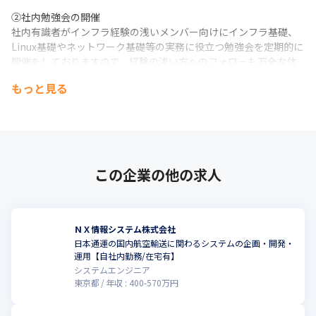
②社内勉強会の開催

社内有識者がインフラ経験の浅いメンバー向けにインフラ基礎、
Linux基礎やネットワーク基礎等の実務に役立つ勉強会を定期的に
開催をしておりますので、経験の浅い方へのフォローも万全な体
制となっています。
もっと見る
③個人別スキルアップの為の外部研修受講

個人のスキルアップを目的とした外部研修の受講が可能です。

技術面のスキルアップに加え、プロジェクトマネジメント等の研
修も受講しスキルアップを図れます。
この企業の他の求人
④Udemyを利用した学習環境

AWSを始めとしたクラウド関連技術の学習を始め、ビジネススキ
ル等の習得にも役にたつ環境を整備しています。
■キャリアパス

ＮＸ情報システム株式会社
設計、構築を経験し、クラウドサービス戦略、企画の立案や、専
日本通運の国内航空輸送に関わるシステムの企画・開発・
運用【自社内勤務/在宅有】
門性を高めるキャリアを描くことが可能です。
システムエンジニア
東京都
年収 :
400
-
570
万円