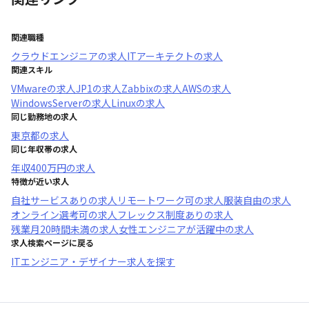
関連職種
クラウドエンジニア
の求人
ITアーキテクト
の求人
関連スキル
VMware
の求人
JP1
の求人
Zabbix
の求人
AWS
の求人
WindowsServer
の求人
Linux
の求人
同じ勤務地の求人
東京都
の求人
同じ年収帯の求人
年収
400万円
の求人
特徴が近い求人
自社サービスあり
の求人
リモートワーク可
の求人
服装自由
の求人
オンライン選考可
の求人
フレックス制度あり
の求人
残業月20時間未満
の求人
女性エンジニアが活躍中
の求人
求人検索ページに戻る
ITエンジニア・デザイナー求人を探す