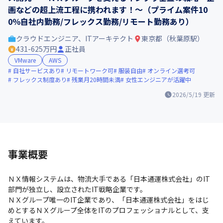
画などの超上流工程に携われます！～（プライム案件10
0％自社内勤務/フレックス勤務/リモート勤務あり）
クラウドエンジニア、ITアーキテクト
東京都（秋葉原駅）
431-625万円
正社員
VMware
AWS
自社サービスあり
リモートワーク可
服装自由
オンライン選考可
フレックス制度あり
残業月20時間未満
女性エンジニアが活躍中
2026/5/19
更新
事業概要
ＮＸ情報システムは、物流大手である「日本通運株式会社」のIT
部門が独立し、設立されたIT戦略企業です。

ＮＸグループ唯一のIT企業であり、「日本通運株式会社」をはじ
めとするＮＸグループ全体をITのプロフェッショナルとして、支
えています。
