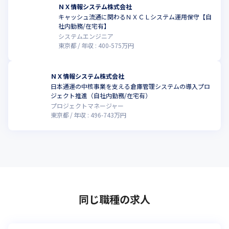
ＮＸ情報システム株式会社
キャッシュ流通に関わるＮＸＣＬシステム運用保守【自
社内勤務/在宅有】
システムエンジニア
東京都
年収 :
400
-
575
万円
ＮＸ情報システム株式会社
日本通運の中核事業を支える倉庫管理システムの導入プロ
ジェクト推進（自社内勤務/在宅有）
プロジェクトマネージャー
東京都
年収 :
496
-
743
万円
同じ職種の求人