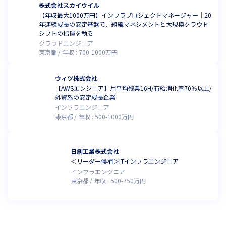
株式会社スカイウイル
【年収最大1000万円】インフラプロジェクトマネージャー｜20
年連続成長の安定基盤で、組織マネジメントと大規模クラウド
シフトの指揮を執る
クラウドエンジニア
東京都
年収 :
700
-
1000
万円
ウィツ株式会社
【AWSエンジニア】月平均残業16H/有給消化率70％以上/
外資系の安定成長企業
インフラエンジニア
東京都
年収 :
500
-
1000
万円
日創工業株式会社
＜リーダー候補＞ITインフラエンジニア
インフラエンジニア
東京都
年収 :
500
-
750
万円