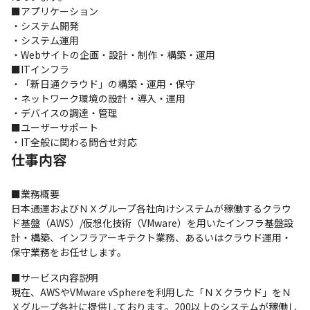
■アプリケーション

・システム開発

・システム運用

・Webサイトの企画・設計・制作・構築・運用

■ITインフラ

・「新日通クラウド」の構築・運用・保守

・ネットワーク環境の設計・導入・運用

・デバイスの調達・管理

■ユーザーサポート

・IT全般に関わる問合せ対応
仕事内容
■業務概要

日本通運およびＮＸグループ各社向けシステムが稼働するクラウ
ド基盤（AWS）/仮想化技術（VMware）を用いたインフラ基盤設
計・構築、インフラアーキテクト業務、あるいはクラウド運用・
保守業務をお任せします。
■サービス内容説明

現在、AWSやVMware vSphereを利用した「ＮＸクラウド」をＮ
Ｘグループ各社に提供しております。200以上のシステムが稼働し