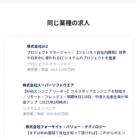
同じ業種の求人
株式会社Ui2
プロジェクトマネージャー｜【フルリモ×自社内開発】世界
や日本中に使われるECシステムのプロジェクトを推進
プロジェクトマネージャー
東京都
年収 :
603
-
1500
万円
株式会社スーパーソフトウエア
【Webエンジニアリーダー】フルスタックエンジニアを目指す
／リモート・フレックス／年間休日128日／中途入社者全員が年
収アップ（2025年3月時点）
システムエンジニア
東京都
年収 :
600
-
800
万円
株式会社フォーサイト・バリュー・テクノロジー
【まずはWeb面談で当社を知って頂ければ】これからのエン