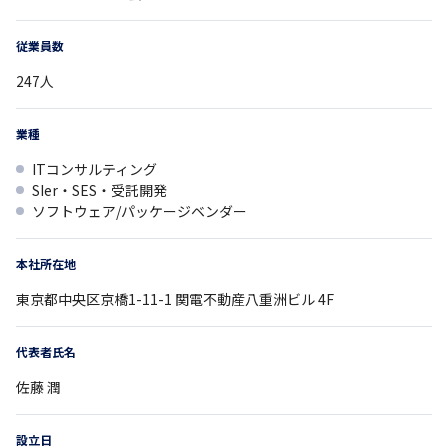
従業員数
247
人
業種
ITコンサルティング
SIer・SES・受託開発
ソフトウェア/パッケージベンダー
本社所在地
東京都
中央区京橋1-11-1
関電不動産八重洲ビル 4F
代表者氏名
佐藤 潤
設立日