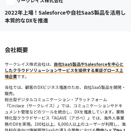
サークレイス株式会社
2022年上場！Salesforceや自社SaaS製品を活用し
本質的なDXを推進
会社概要
サークレイス株式会社は、
自社SaaS製品やSalesforceを中心と
したクラウドソリューションサービスを提供する東証グロース上
場企業
です。
当社では、顧客のDXビジネス推進のため、自社SaaS製品を開発・
販売。

総合型デジタルコミュニケーション・プラットフォーム
『Circlace（サークレイス）』では、コミュニケーションやドキ
ュメント管理などのツールを統合し、DXを推進しています。業務
特化型クラウドサービス『AGAVE（アガべ）』では、海外人事業
務のDXを実現。100社以上、6,000人以上のユーザーが利用し、海
外駐在員向け情報管理SaaSの導入企業数における
国内シェアNo.1