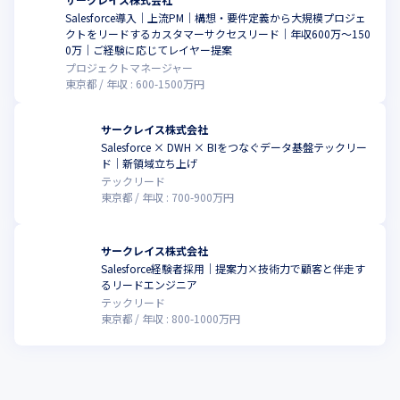
Salesforce導入｜上流PM｜構想・要件定義から大規模プロジェ
クトをリードするカスタマーサクセスリード｜年収600万〜150
0万｜ご経験に応じてレイヤー提案
プロジェクトマネージャー
東京都
年収 :
600
-
1500
万円
サークレイス株式会社
Salesforce × DWH × BIをつなぐデータ基盤テックリー
ド｜新領域立ち上げ
テックリード
東京都
年収 :
700
-
900
万円
サークレイス株式会社
Salesforce経験者採用｜提案力×技術力で顧客と伴走す
こ
るリードエンジニア
テックリード
東京都
年収 :
800
-
1000
万円