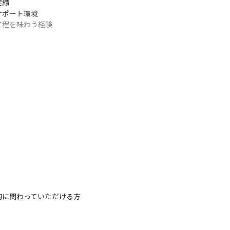
績

ポート環境

工程を味わう経験
的に関わっていただける方