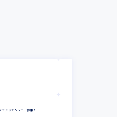
ウィツ株式会社
大手ガス会社や大
す
システムエンジニ
大阪府
年収 :
500
ウィツ株式会社
ックエンドエンジニア募集！
【PL/PM】外資
プロジェクトリー