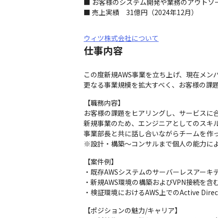
■ お客様のシステム開発や業務のアウトソ
■ 売上実績　31億円（2024年12月）
ウィツ株式会社について
仕事内容
この度新規AWS事業を立ち上げ、現在メン
更なる事業規模を拡大すべく、お客様の課題
【職務内容】

お客様の課題をヒアリングし、サービスに合
新規事業のため、エンジニアとしてのスキル
事業部長と共に話し合いながらチームを作っ
※設計・構築～コンサルまで個人の能力に
【案件例】

・既存AWSシステムのサーバーレスアーキ
・新規AWS環境の構築およびVPN接続を含
・検証環境におけるAWS上でのActive Dire
【ポジションの魅力/キャリア】
