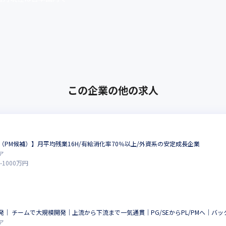
この企業の他の求人
（PM候補）】月平均残業16H/有給消化率70％以上/外資系の安定成長企業
ア
-
1000
万円
｜ チームで大規模開発｜上流から下流まで一気通貫｜PG/SEからPL/PMへ｜バ
ア