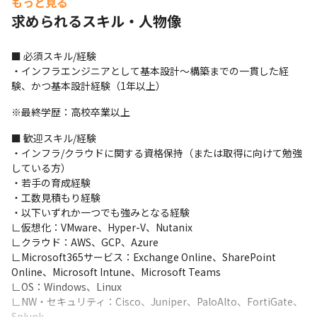
もっと見る
り、IaCやコンテナ技術など最新技術を用いたプロジェクトの数も
求められるスキル・人物像
増加しています

・サーバーOS、クラウド、ネットワーク、セキュリティなど幅広
い技術領域をカバーし、お客さまの多様なニーズに応えています

■ 必須スキル/経験

・特に請負業務においては、お客さまとの連携を密にし、プロジ
・インフラエンジニアとして基本設計～構築までの一貫した経
ェクトを成功に導くことを目指しています

験、かつ基本設計経験（1年以上）
・当社では、金融、製造、ITなど幅広い業界のプロジェクトに携
わることができます

※最終学歴：高校卒業以上
・それぞれの業界の特性を理解し、最適なソリューションを提供
■ 歓迎スキル/経験

することでエンジニアとしてのスキルアップを図ることができま
・インフラ/クラウドに関する資格保持（または取得に向けて勉強
す
している方）

＜募集背景＞

・若手の育成経験

当社は社員数・売上ともに着実な成長を遂げ、事業規模の拡大を
・工数見積もり経験

図っています。

・以下いずれか一つでも強みとなる経験

今後はさらに、請負化や受託案件の拡大を推進し、組織としての
∟仮想化：VMware、Hyper-V、Nutanix

強みを高める方針です。

∟クラウド：AWS、GCP、Azure

社内でのナレッジ蓄積やチーム運営の強化を目指すとともに、プ
∟Microsoft365サービス：Exchange Online、SharePoint 
ロジェクトの幅やレベルを高めていきます。

Online、Microsoft Intune、Microsoft Teams

また、事業規模や社格の向上を通じてより高難度な案件への挑戦
∟OS：Windows、Linux

機会を増やし、エンジニア一人ひとりが理想のキャリアを自ら選
∟NW・セキュリティ：Cisco、Juniper、PaloAlto、FortiGate、
択し実現できる環境を提供します。

Splunk
