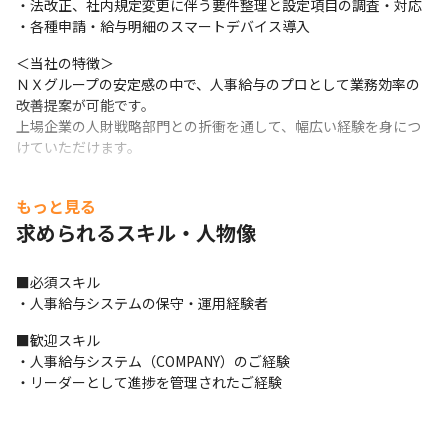
・法改正、社内規定変更に伴う要件整理と設定項目の調査・対応

・各種申請・給与明細のスマートデバイス導入
＜当社の特徴＞

ＮＸグループの安定感の中で、人事給与のプロとして業務効率の
改善提案が可能です。

上場企業の人財戦略部門との折衝を通して、幅広い経験を身につ
けていただけます。
また、ホールディングス化により、グローバルガバナンスを推進
もっと見る
しており、

人事給与システムに関しても数年以内に大幅な改修が見込まれて
求められるスキル・人物像
います。

日本通運の上流工程のサービスレベルの向上のためにも、入社さ
■必須スキル

れた方には、

・人事給与システムの保守・運用経験者
裁量をもって積極的に要件定義などの上流工程にも携わっていた
だきたいと考えております。
■歓迎スキル

・人事給与システム（COMPANY）のご経験

・リーダーとして進捗を管理されたご経験