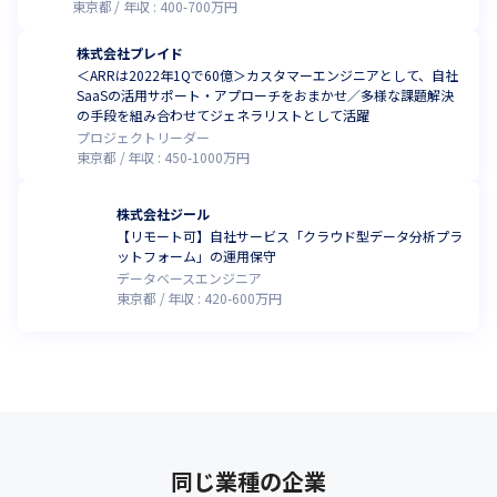
東京都
年収 :
400
-
700
万円
株式会社プレイド
＜ARRは2022年1Qで60億＞カスタマーエンジニアとして、自社
SaaSの活用サポート・アプローチをおまかせ／多様な課題解決
の手段を組み合わせてジェネラリストとして活躍
プロジェクトリーダー
東京都
年収 :
450
-
1000
万円
株式会社ジール
【リモート可】自社サービス「クラウド型データ分析プラ
ットフォーム」の運用保守
データベースエンジニア
東京都
年収 :
420
-
600
万円
同じ業種の企業