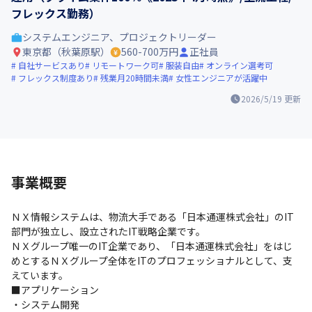
フレックス勤務）
システムエンジニア、プロジェクトリーダー
東京都（秋葉原駅）
560-700万円
正社員
自社サービスあり
リモートワーク可
服装自由
オンライン選考可
フレックス制度あり
残業月20時間未満
女性エンジニアが活躍中
2026/5/19
更新
事業概要
ＮＸ情報システムは、物流大手である「日本通運株式会社」のIT
部門が独立し、設立されたIT戦略企業です。

ＮＸグループ唯一のIT企業であり、「日本通運株式会社」をはじ
めとするＮＸグループ全体をITのプロフェッショナルとして、支
えています。

■アプリケーション

・システム開発
