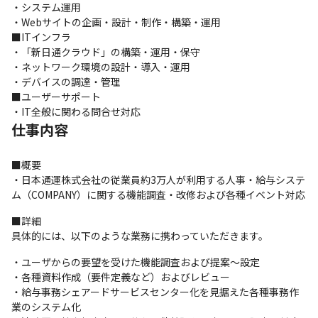
・システム運用

・Webサイトの企画・設計・制作・構築・運用

■ITインフラ

・「新日通クラウド」の構築・運用・保守

・ネットワーク環境の設計・導入・運用

・デバイスの調達・管理

■ユーザーサポート

・IT全般に関わる問合せ対応
仕事内容
■概要

・日本通運株式会社の従業員約3万人が利用する人事・給与システ
ム（COMPANY）に関する機能調査・改修および各種イベント対応
■詳細

具体的には、以下のような業務に携わっていただきます。
・ユーザからの要望を受けた機能調査および提案～設定

・各種資料作成（要件定義など）およびレビュー

・給与事務シェアードサービスセンター化を見据えた各種事務作
業のシステム化
