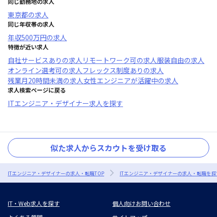
同じ勤務地の求人
東京都
の求人
同じ年収帯の求人
年収
500万円
の求人
特徴が近い求人
自社サービスあり
の求人
リモートワーク可
の求人
服装自由
の求人
オンライン選考可
の求人
フレックス制度あり
の求人
残業月20時間未満
の求人
女性エンジニアが活躍中
の求人
求人検索ページに戻る
ITエンジニア・デザイナー求人を探す
似た求人からスカウトを受け取る
ITエンジニア・デザイナーの求人・転職TOP
ITエンジニア・デザイナーの求人・転職を探
IT・Web求人を探す
個人向けお問い合わせ