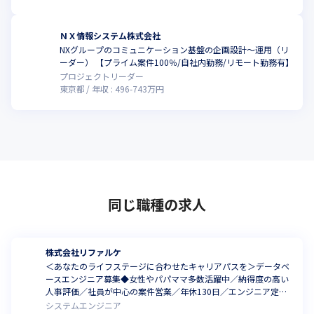
ＮＸ情報システム株式会社
NXグループのコミュニケーション基盤の企画設計～運用（リ
ーダー） 【プライム案件100％/自社内勤務/リモート勤務有】
プロジェクトリーダー
東京都
年収 :
496
-
743
万円
同じ職種の求人
株式会社リファルケ
＜あなたのライフステージに合わせたキャリアパスを＞データベ
ースエンジニア募集◆女性やパパママ多数活躍中／納得度の高い
人事評価／社員が中心の案件営業／年休130日／エンジニア定着
率97%
システムエンジニア