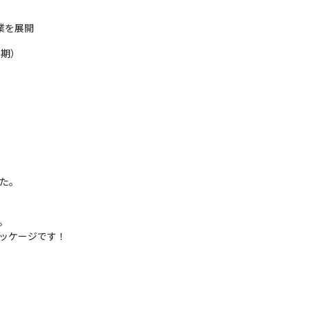
業を展開
月期）
した。
。

パッケージです！