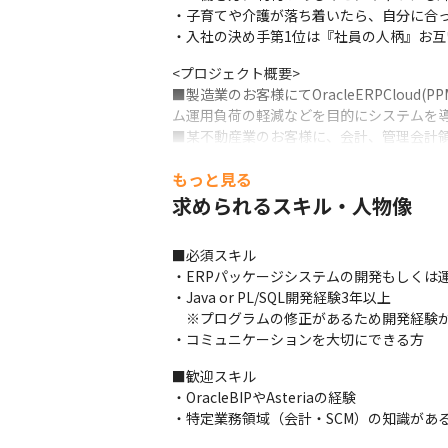
・子育てや介護が落ち着いたら、自分に合っ
・入社の決め手第1位は『社員の人柄』お
<プロジェクト概要>

■製造業のお客様にてOracleERPCloud(P
ム運用負荷の軽減などを目的にシステムを導
■某不動産業のお客様に、会計、管理会計領域でOr
るシステム構築を行い、経営ジャッジのスピ
もっと見る
■徹底した部門別業績管理での経営管理スピー
■資材の発注、発注先の仕入先選定、価格決
求められるスキル・人物像
その他大小さまざまな案件にてお客様の課
■必須スキル

<募集背景>

・ERPパッケージシステムの開発もしくは運
売上過去最高記録を更新している当社では、
・Java or PL/SQL開発経験3年以上

準大手から中堅規模の企業に特化して、プラ
　※プログラムの修正があるため開発経験が
2030年には現在の3倍の売り上げ規模を達
・コミュニケーションを大切にできる方
2020年にSHIFTグループへジョイン
■歓迎スキル

・OracleBIPやAsteriaの経験

・特定業務領域（会計・SCM）の知識があ