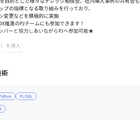
成を目的とした様々なナレッジ勉強会、社内導入事例の共有会も
ップの指標となる取り組みを行っており、

ン変更などを積極的に実施

X推進のPJチームにも参加できます！

バーと協力しあいながらPJへ参加可能★

）を導入

た社内制度

ンとの両軸から、取り組み意欲のある従業員の方を対象として、
後の新しい役割へのアサイン」までを会社が全面的にバックアッ
技術
しい役割や給与アップも狙える取り組みです。

ってどんどんキャリアアップしたい！

めに導入しました★

Python
PL/SQL
S
会社の業績/方針や各部署での取り組み等、会社の方向性を全社
動、飲み会やランチ会といった懇親会等、社内メンバーと交流し
表彰や本部長からの経営方針発表、クイズ大会などのコンテン