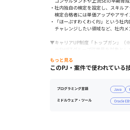
　コンサルタントや上流SEの早期育
・社内独自の検定を設定し、スキルア
　検定合格者には単価アップやアサイ
・「ほーぷすわくわくPJ」という社内D
　チャレンジしたい領域など、社内メン
▼キャリアUP制度「トップガン」（※
　※SHIFTグループ従業員を対象とし
事業の方向性と個々人のキャリアプラ
もっと見る
「教材の提供」「検定の実施」「合格
このPJ・案件で使われている
スキル・知識の向上だけではなく、新
前向きにステップアップしたい・頑張
そんな従業員のがんばりを応援するた
プログラミング言語
Java
■ 現場・社員の雰囲気

ミドルウェア・ツール
Oracle EB
・上司との1on1ミーティングの実施

・月１回全社ミーティングを実施し、
・麻雀部やボードゲーム部などの部活
・社員総会（１回／年）を行い、社員