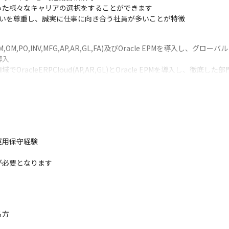
た様々なキャリアの選択をすることができます

互いを尊重し、誠実に仕事に向き合う社員が多いことが特徴
PM,OM,PO,INV,MFG,AP,AR,GL,FA)及びOracle EPMを導入
入

acleERPCloud(AP,AR,GL)とOracle EPMを導入し、徹
ード化を実現

ド化を目的で導入したERPの保守​

定、仕入先から納入された資材の検収及び在庫管理のEBSシステム安定
題解決をサポート
用保守経験

今まさに第二次創業期として

イム案件やERP導入案件の拡大に注力しております。

必要となります

成すべく、新しいメンバーを多数増員しております。

後は、ホープス創業時からの良さ・文化を残しつつ、外からの力も柔軟に取
る方