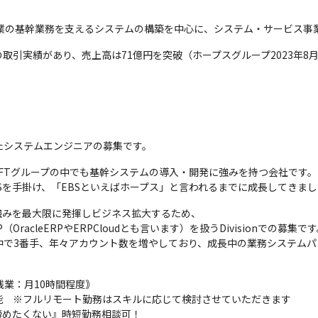
企業の基幹業務を支えるシステムの構築を中心に、システム・サービス事
との取引実績があり、売上高は71億円を突破（ホープスグループ2023年8
したシステムエンジニアの募集です。
IFTグループの中でも基幹システムの導入・開発に強みを持つ会社です。

Sを手掛け、​「EBSといえばホープス」​と言われるまでに成長してきま
みを最大限に発揮しビジネス拡大するため、

dERP（OracleERPやERPCloudとも言います）を扱うDivisionでの募集です
ージの中で3番手、年々アカウント数を増やしており、成長中の業務システム
業：月10時間程度｠

　※フルリモート勤務はスキルに応じて検討させていただきます

めたくない』時短勤務相談可！
