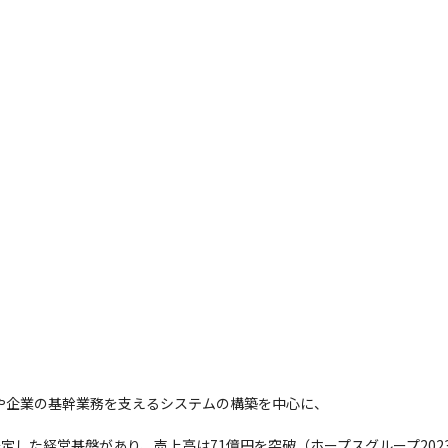
や企業の基幹業務を支えるシステムの構築を中心に、



安定した経営基盤があり、売上高は71億円を突破（ホープスグループ2023