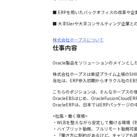
■ ERPを用いたバックオフィスの改革や
■ 大手SIerや大手コンサルティング企業
株式会社ホープスについて
仕事内容
Oracle製品をソリューションのメインと
株式会社ホープスは東証プライム上場のSH
当社は、ERP参入初期からオラクル社のEB
こちらのポジションは、そんなホープスの強
OracleEBSはじめ、OracleFusionClou
OracleERPは、日本ではERPパッケ
<社風・働く環境>

・WLBを整えながら安定して働ける環境《残
・ハイブリット勤務、フルリモート勤務可能
・『働き方に制約があるけど、キャリアも諦