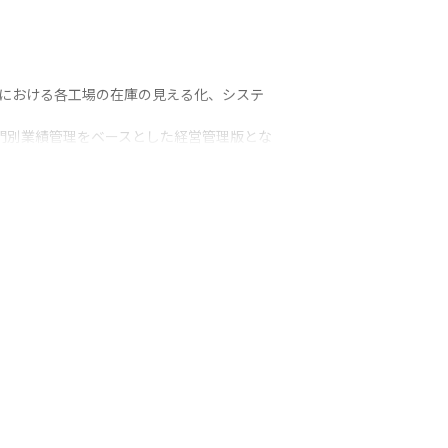
し、グローバルにおける各工場の在庫の見える化、システ
底した部門別業績管理をベースとした経営管理版とな
稼働の支援

り入れ、ビジネス拡大・成長を続けています。