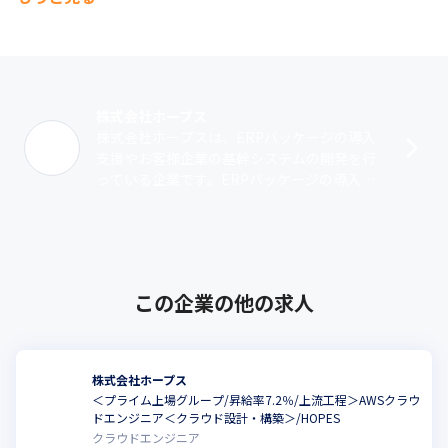
株式会社ホープス
株式会社ホープスは、ERPパッケージの導入
支援やお客様企業の基幹システムの開発を行
っている企業です。ERPパッケージの導入支
援においては、日本オラクル株式会社が提供
する『Oracle ERP Clou･･･
この企業の他の求人
株式会社ホープス
＜プライム上場グループ/昇給率7.2％/上流工程＞AWSクラウ
ドエンジニア＜クラウド設計・構築＞/HOPES
クラウドエンジニア