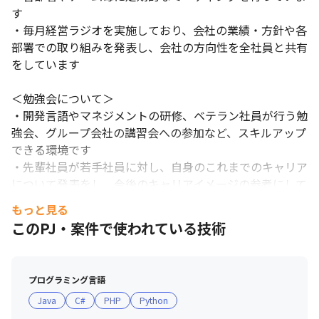
す

・毎月経営ラジオを実施しており、会社の業績・方針や各
部署での取り組みを発表し、会社の方向性を全社員と共有
をしています

＜勉強会について＞

・開発言語やマネジメントの研修、ベテラン社員が行う勉
強会、グループ会社の講習会への参加など、スキルアップ
できる環境です

・先輩社員が若手社員に対し、自身のこれまでのキャリア
について発表をし、今後のキャリアイメージの参考にして
いただける場を設けています

もっと見る
このPJ・案件で使われている技術
＜交流会について＞

・オンラインゲーム会などのイベントの実施、フットサル
部や登山部などの部活動、飲み会や食事といった懇親会を
プログラミング言語
行うなど、社内のメンバーと交流しやすい環境があります

Java
C#
PHP
Python
・年に1回、社員総会を行っており、社員表彰や本部長か