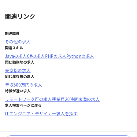
関連リンク
関連職種
その他
の求人
関連スキル
Java
の求人
C#
の求人
PHP
の求人
Python
の求人
同じ勤務地の求人
東京都
の求人
同じ年収帯の求人
年収
500万円
の求人
特徴が近い求人
リモートワーク可
の求人
残業月20時間未満
の求人
求人検索ページに戻る
ITエンジニア・デザイナー求人を探す