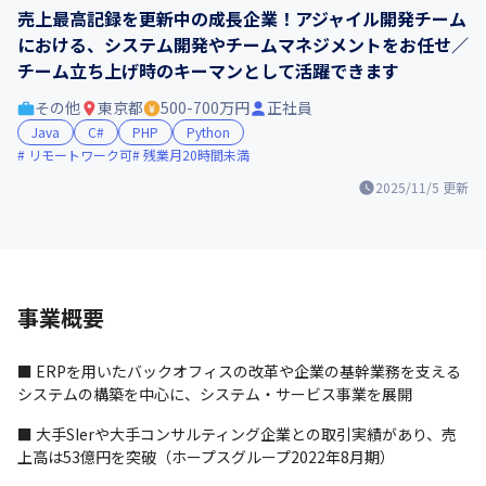
売上最高記録を更新中の成長企業！アジャイル開発チーム
における、システム開発やチームマネジメントをお任せ／
チーム立ち上げ時のキーマンとして活躍できます
その他
東京都
500-700万円
正社員
Java
C#
PHP
Python
リモートワーク可
残業月20時間未満
2025/11/5
更新
事業概要
■ ERPを用いたバックオフィスの改革や企業の基幹業務を支える
システムの構築を中心に、システム・サービス事業を展開
■ 大手SIerや大手コンサルティング企業との取引実績があり、売
上高は53億円を突破（ホープスグループ2022年8月期）