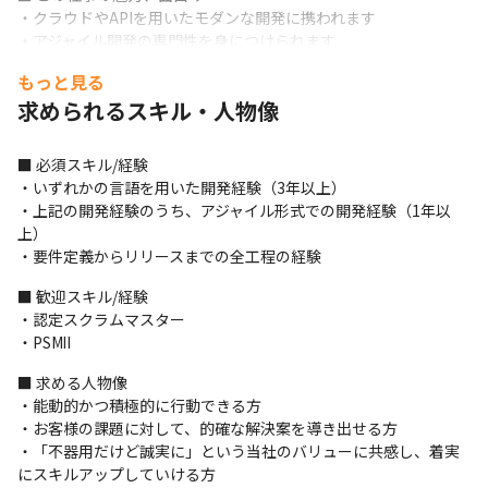
・クラウドやAPIを用いたモダンな開発に携われます

・アジャイル開発の専門性を身につけられます

・少人数でのアジャイル開発に携われます

もっと見る
・IT技術に強みを持つエンジニアと一緒に業務を推進できます
求められるスキル・人物像
■ 必須スキル/経験

・いずれかの言語を用いた開発経験（3年以上）

・上記の開発経験のうち、アジャイル形式での開発経験（1年以
上）

・要件定義からリリースまでの全工程の経験
■ 歓迎スキル/経験

・認定スクラムマスター

・PSMⅡ
■ 求める人物像

・能動的かつ積極的に行動できる方

・お客様の課題に対して、的確な解決案を導き出せる方

・「不器用だけど誠実に」という当社のバリューに共感し、着実
にスキルアップしていける方