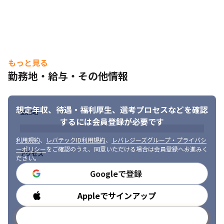
フットサル部や登山部などの部活動があります。
もっと見る
勤務地・給与・その他情報
想定年収、待遇・福利厚生、
選考プロセスなどを確認
勤務地
するには会員登録が必要です
利用規約
、
レバテックID利用規約
、
レバレジーズグループ・プライバシ
ーポリシー
をご確認のうえ、同意いただける場合は会員登録へお進みく
アクセス
ださい。
Googleで登録
Appleでサインアップ
勤務時間
メールアドレスで登録