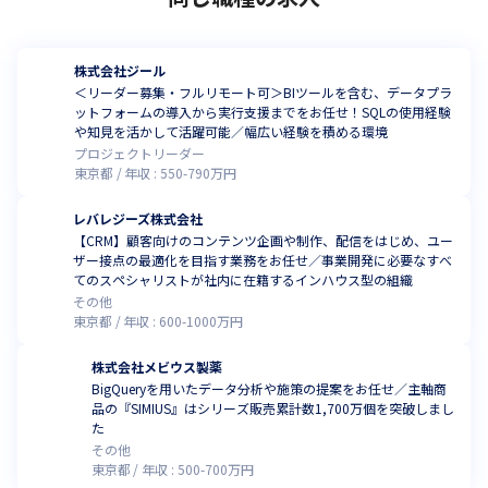
株式会社ジール
＜リーダー募集・フルリモート可＞BIツールを含む、データプラ
ットフォームの導入から実行支援までをお任せ！SQLの使用経験
や知見を活かして活躍可能／幅広い経験を積める環境
プロジェクトリーダー
東京都
年収 :
550
-
790
万円
レバレジーズ株式会社
【CRM】顧客向けのコンテンツ企画や制作、配信をはじめ、ユー
ザー接点の最適化を目指す業務をお任せ／事業開発に必要なすべ
てのスペシャリストが社内に在籍するインハウス型の組織
その他
東京都
年収 :
600
-
1000
万円
株式会社メビウス製薬
BigQueryを用いたデータ分析や施策の提案をお任せ／主軸商
品の『SIMIUS』はシリーズ販売累計数1,700万個を突破しまし
た
その他
東京都
年収 :
500
-
700
万円