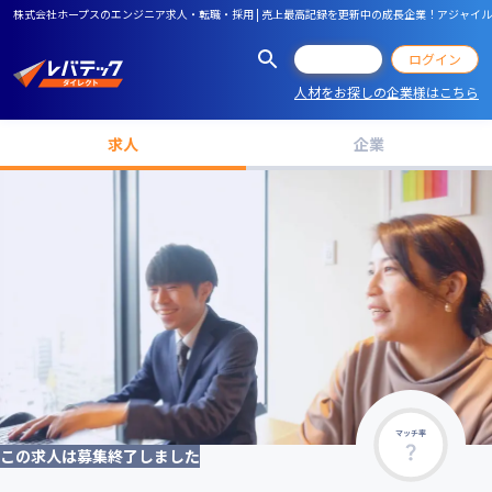
株式会社ホープスのエンジニア求人・転職・採用 | 売上最高記録を更新中の成長企業！アジャ
会員登録
ログイン
人材をお探しの企業様はこちら
求人
企業
マッチ率
この求人は募集終了しました