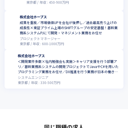
東京都
年収 :
450
-
900
万円
株式会社ホープス
成果を重視／市場価値UPを会社が後押し／過去最高売り上げの
成長性×東証プライム上場のSHIFTグループの安定基盤！基幹業
務系システムPJにて開発・マネジメント業務をお任せ
プロジェクトマネージャー
東京都
年収 :
600
-
1000
万円
株式会社ホープス
＜開発案件多数×社内勉強会も実施＞キャリア支援を行う部署ア
リ／基幹業務系システムの開発プロジェクトでJavaやC#を用いた
プログラミング業務をお任せ／DX推進を行う業務が日本の働き方
改革につながっています
システムエンジニア
東京都
年収 :
330
-
500
万円
同じ職種の求人