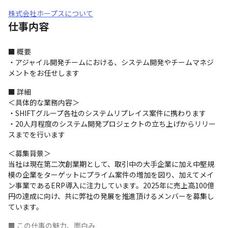
株式会社ホープスについて
仕事内容
■ 概要

・アジャイル開発チームにおける、システム開発やチームマネジ
メントをお任せします
■ 詳細

＜具体的な業務内容＞

・SHIFTグループ各社のシステムリプレイス案件に携わります

・20人月程度のシステム開発プロジェクトの立ち上げからリリー
スまでを行います
＜募集背景＞

当社は現在第二次創業期として、取引中の大手企業に加え中堅規
模の企業をターゲットにプライム案件の増加を図り、加えてメイ
ン事業であるERP導入に注力しています。2025年に売上高100億
円の達成に向け、共に弊社の発展を推進頂けるメンバーを募集し
ています。
■ この仕事の魅力、面白み
