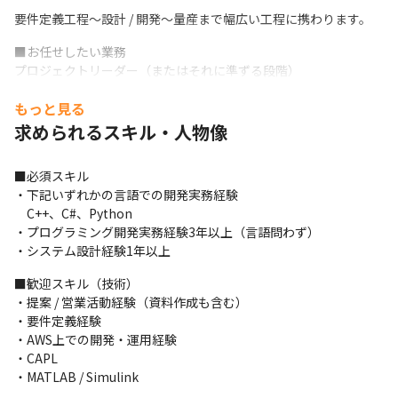
要件定義工程～設計 / 開発～量産まで幅広い工程に携わります。
■お任せしたい業務

プロジェクトリーダー（またはそれに準ずる段階）

・顧客への直接的な提案活動や要件定義作業

もっと見る
・プロジェクト全体の実行管理

・プロジェクトメンバーの管理

求められるスキル・人物像
・必要に応じてプログラミング等の実業務

・自社部門内活動の推進
■必須スキル

・下記いずれかの言語での開発実務経験

■２つの魅力：

　C++、C#、Python

【大手メーカーのモノづくり】

・プログラミング開発実務経験3年以上（言語問わず）

日本を代表するメーカーのパートナーとして高度なモノづくりに
・システム設計経験1年以上
携わる事ができます。

大手メーカーから直接受託しており、要件定義から設計・開発、
■歓迎スキル（技術）

テストに至るまで幅広いプロジェクトに関わることができます。
・提案 / 営業活動経験（資料作成も含む）

・要件定義経験

【安定した経営基盤】

・AWS上での開発・運用経験

歴史が長く経営基盤が安定しているため、腰を据えて長く活躍で
・CAPL

きます。年間休日は126日、残業も全社的にコントロールしており
・MATLAB / Simulink
平均月20時間以下で働きやすい環境です（2024年9月時点）。リ
モート勤務も原則推奨となっており、70%程度の社員が原則在宅