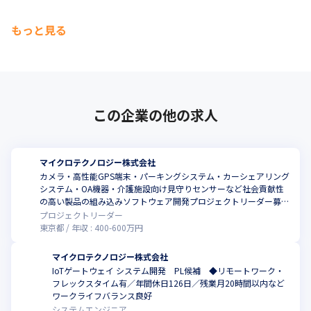
もっと見る
この企業の他の求人
マイクロテクノロジー株式会社
カメラ・高性能GPS端末・パーキングシステム・カーシェアリング
システム・OA機器・介護施設向け見守りセンサーなど社会貢献性
の高い製品の組み込みソフトウェア開発プロジェクトリーダー募集
◆《在宅勤務&フレックスタイム制あり》《年間休日126日》
プロジェクトリーダー
東京都
年収 :
400
-
600
万円
マイクロテクノロジー株式会社
IoTゲートウェイ システム開発 PL候補 ◆リモートワーク・
フレックスタイム有／年間休日126日／残業月20時間以内など
ワークライフバランス良好
システムエンジニア