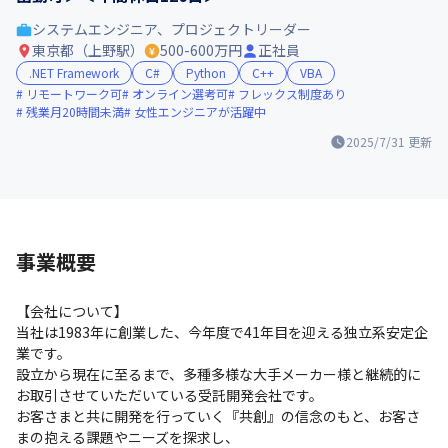
システムエンジニア、プロジェクトリーダー
東京都（上野駅）
500-600万円
正社員
.NET Framework
C#
Python
C++
VBA
リモートワーク可
オンライン選考可
フレックス制度あり
残業月20時間未満
女性エンジニアが活躍中
2025/7/31
更新
事業概要
【会社について】

当社は1983年に創業した、今年度で41年目を迎える独立系安定企
業です。

設立から現在に至るまで、多種多様な大手メーカー様と継続的に
お取引させていただいている受託開発会社です。

お客さまと共に開発を行っていく『共創』の信念のもと、お客さ
まの抱える課題やニーズを探求し、
