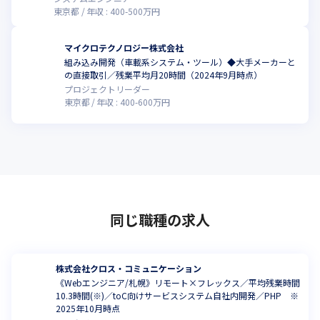
東京都
年収 :
400
-
500
万円
マイクロテクノロジー株式会社
組み込み開発（車載系システム・ツール）◆大手メーカーと
の直接取引／残業平均月20時間（2024年9月時点）
プロジェクトリーダー
東京都
年収 :
400
-
600
万円
同じ職種の求人
株式会社クロス・コミュニケーション
《Webエンジニア/札幌》リモート×フレックス／平均残業時間
10.3時間(※)／toC向けサービスシステム自社内開発／PHP ※
2025年10月時点