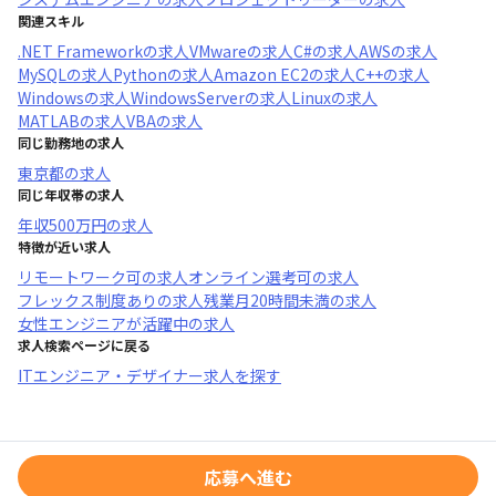
関連スキル
.NET Framework
の求人
VMware
の求人
C#
の求人
AWS
の求人
MySQL
の求人
Python
の求人
Amazon EC2
の求人
C++
の求人
Windows
の求人
WindowsServer
の求人
Linux
の求人
MATLAB
の求人
VBA
の求人
同じ勤務地の求人
東京都
の求人
同じ年収帯の求人
年収
500万円
の求人
特徴が近い求人
リモートワーク可
の求人
オンライン選考可
の求人
フレックス制度あり
の求人
残業月20時間未満
の求人
女性エンジニアが活躍中
の求人
求人検索ページに戻る
ITエンジニア・デザイナー求人を探す
応募へ進む