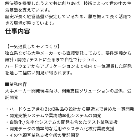
解決策を提案したうえで共に創りあげ、技術によって世の中の生
活基盤を支えています。

歴史が長く経営基盤が安定しているため、腰を据えて長く活躍で
きる環境が整っています。
仕事内容
【一気通貫したモノづくり】

独立系ながら大手メーカーから直接受託しており、要件定義から
設計 / 開発 / テストに至るまで自社で行ううえ、

ハードウェアからアプリケーションまで社内で一気通貫した開発
を通して幅広い知見が得られます。
■業務内容

大手メーカー開発現場向け、開発支援ソリューションの提供、受
託開発
・ハードウェア含むBtoB製品の設計から製造まで含めた一貫開発

・開発支援システムや業務効率化システムの開発

・自動化 / 効率化システムの開発も含めたテスト業務支援

・開発データの効率的な活用やシステム化検討業務支援

・その他顧客業務支援全般の受託開発