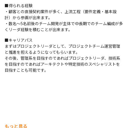
プロジェクト管理
■得られる経験

Git
Excel
PowerPoint
・顧客との直接契約案件が多く、上流工程（要件定義・基本設
計）から参画が出来ます。

コミュニケーションツール
・数名～5名前後のチーム開発が主体で中長期でのチーム編成が多
Teams
くリーダ経験を積むことが出来ます。
その他
■キャリアパス

まずはプロジェクトリーダとして、プロジェクトチーム運営管理
VisualStudio
と推進を担えるようになってもらいます。

その後、管理系を目指すのであればプロジェクトリーダ、技術系
支給PC
を目指すのであればアーキテクトや特定技術のスペシャリストを
Windows
目指すことも可能です。
もっと見る