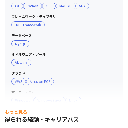
C#
Python
C++
MATLAB
VBA
フレームワーク・ライブラリ
.NET Framework
データベース
MySQL
ミドルウェア・ツール
VMware
クラウド
AWS
Amazon EC2
サーバー・OS
Windows
WindowsServer
Linux
もっと見る
開発手法
得られる経験・キャリアパス
アジャイル
ウォーターフォール