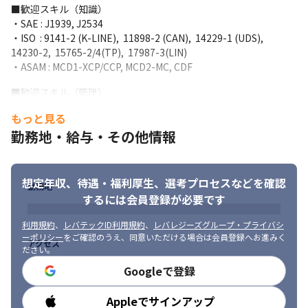
■歓迎スキル（知識）

勤務となっています（2024年9月時点）。
・SAE : J1939, J2534

・ISO  : 9141-2 (K-LINE),  11898-2 (CAN),  14229-1 (UDS),  
14230-2,  15765-2/4(TP),  17987-3(LIN)

・ASAM : MCD1-XCP/CCP, MCD2-MC, CDF
■歓迎スキル（管理）

・プロジェクト管理経験

もっと見る
・WBS作成、管理経験

勤務地・給与・その他情報
・部下育成経験

・複数プロジェクトの平行管理経験
■求める人材像

想定年収、待遇・福利厚生、
選考プロセスなどを確認
勤務地
・キャリアプランとして、プロジェクトリーダーやマネージャー
するには会員登録が必要です
を目指す方

・メンバーや顧客との円滑なコミュニケーションがとれる方

利用規約
、
レバテックID利用規約
、
レバレジーズグループ・プライバシ
・論理的に分析、説明ができる方

ーポリシー
をご確認のうえ、同意いただける場合は会員登録へお進みく
アクセス
・自ら考え、提案し、主体的に物事に取り組める方

ださい。
・課題意識を持ち、目標実行、達成する推進力がある方

Googleで登録
・自動車が好きな方
Appleでサインアップ
勤務時間