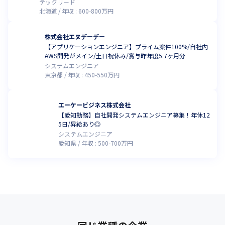
テックリード
北海道
年収 :
600
-
800
万円
株式会社エヌデーデー
【アプリケーションエンジニア】プライム案件100%/自社内
AWS開発がメイン/土日祝休み/賞与昨年度5.7ヶ月分
システムエンジニア
東京都
年収 :
450
-
550
万円
エーケービジネス株式会社
【愛知勤務】自社開発システムエンジニア募集！年休12
5日/昇給あり◎
システムエンジニア
愛知県
年収 :
500
-
700
万円