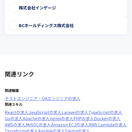
株式会社インゲージ
BCホールディングス株式会社
関連リンク
関連職種
テストエンジニア・QAエンジニア
の求人
関連スキル
React
の求人
JavaScript
の求人
Laravel
の求人
TypeScript
の求人
Go
の求人
Apache
の求人
nginx
の求人
PHP
の求人
Docker
の求人
AWS
の求人
MySQL
の求人
Amazon EC2
の求人
AWS Lambda
の求人
Terraform
の求人
Ansible
の求人
Figma
の求人