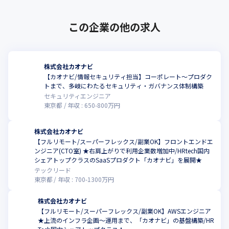
フェイス」
【カオナビについて】

この企業の他の求人
“はたらく”にテクノロジーを実装し個の力から社会の仕様を変え
る
これまでのカオナビ：

株式会社カオナビ
人材データを人事担当者だけのものにせず、経営層、マネージャ
【カオナビ/情報セキュリティ担当】コーポレート～プロダク
ー、そして現場へと「開く」ことが、カオナビの原点です。この
トまで、多岐にわたるセキュリティ・ガバナンス体制構築
揺るぎない信念のもと、創業以来、多角的な人材データを一元化
セキュリティエンジニア
するプラットフォームを構築し、多くの企業様の潜在能力を最大
東京都
年収 :
650
-
800
万円
限に引き出してきました。
株式会社カオナビ
これからのカオナビ：

【フルリモート/スーパーフレックス/副業OK】フロントエンドエ
タレントマネジメントを次のステージへ導くべく、私たちは「タ
ンジニア(CTO室) ★右肩上がりで利用企業数増加中/HRtech国内
レントインテリジェンス」という新たなビジョンを掲げました。
シェアトップクラスのSaaSプロダクト「カオナビ」を展開★
プラットフォームに集約された多角的な人材データをAIが最大限
テックリード
に活用。HRSaaS事業とHRソリューション事業の強力な両輪が駆
東京都
年収 :
700
-
1300
万円
動し、データが蓄積されるほど進化する、まさに生命体のような
循環型モデルを推進していきます。これにより、「個」の力を最
株式会社カオナビ
大限に引き出すプラットフォーマーとして、社会に革新をもたら
【フルリモート/スーパーフレックス/副業OK】AWSエンジニア
し続けます。
★上流のインフラ企画～運用まで、「カオナビ」の基盤構築/HR