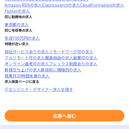
Amazon RDS
の求人
Elasticsearch
の求人
CloudFormation
の求人
Flutter
の求人
同じ勤務地の求人
東京都
の求人
同じ年収帯の求人
年収
700万円
の求人
特徴が近い求人
自社サービスあり
の求人
リモートワーク可
の求人
フルリモート可
の求人
服装自由
の求人
副業可
の求人
オンライン選考可
の求人
フレックス制度あり
の求人
新規立ち上げ
の求人
新技術に積極的
の求人
残業月20時間未満
の求人
求人検索ページに戻る
ITエンジニア・デザイナー求人を探す
応募へ進む