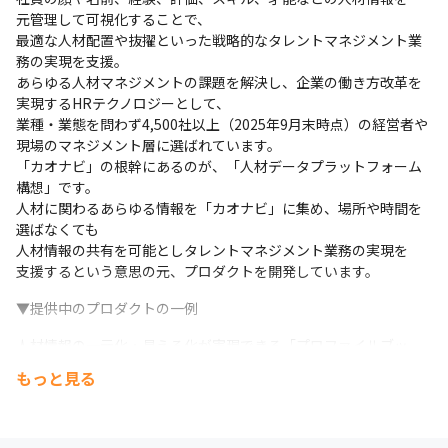
元管理して可視化することで、

最適な人材配置や抜擢といった戦略的なタレントマネジメント業
務の実現を支援。

あらゆる人材マネジメントの課題を解決し、企業の働き方改革を
実現するHRテクノロジーとして、

業種・業態を問わず4,500社以上（2025年9月末時点）の経営者や
現場のマネジメント層に選ばれています。

「カオナビ」の根幹にあるのが、「人材データプラットフォーム
構想」です。

人材に関わるあらゆる情報を「カオナビ」に集め、場所や時間を
選ばなくても

人材情報の共有を可能としタレントマネジメント業務の実現を

支援するという意思の元、プロダクトを開発しています。
▼提供中のプロダクトの一例
人材情報の一元化・見える化が実現できる「プロファイルブッ
ク」

もっと見る
評価運用業務の効率化を支援する「スマートレビュー」

申請業務のペーパーレス化を目指した「ワークフロー」

配置や要員シミュレーションをスピーディに行える「シャッフル