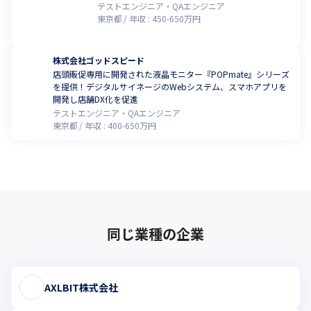
テストエンジニア・QAエンジニア
東京都
年収 :
450
-
650
万円
株式会社ゴッドスピード
店頭販促専用に開発された液晶モニター『POPmate』シリーズ
を提供！デジタルサイネージのWebシステム、スマホアプリを
開発し店舗DX化を促進
テストエンジニア・QAエンジニア
東京都
年収 :
400
-
650
万円
同じ業種の企業
AXLBIT株式会社