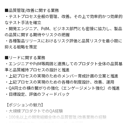
■品質管理/改善に関する業務

・テストプロセス全般の管理、改善。その上で効率的かつ効果的
なテスト手法を確立

・開発エンジニア、PdM、ビジネス部門とも密接に協力し、製品
の品質に関する期待やリスクの把握

・各種製品リリースにおけるリスク評価と品質リスクを最小限に
抑える戦略を策定
■リードに関する業務

・エンジニアやPdM等周囲と連携してのプロダクト全体の品質基
準と品質維持プロセスの設計と推進

・上記プロセスの実現のためのメンバー育成計画の立案と推進

・上記プロセスの実現のための各種の制度設計、改善、運用

・QA同士の横の繋がりの強化（エンゲージメント強化）の推進

・目標設定、評価のフィードバック
【ポジションの魅力】

・大規模プロダクトでのQA経験

・100名以上の開発組織全体の品質管理/改善業務の経験

・QA組織をスケールさせるリーダーの経験