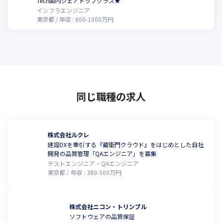
Tech国内シェアトップクラス★
私たちは今、5年後の再上場を目指し、非連続的成長を遂げる最も
インフラエンジニア
エキサイティングな変革期（第二創業期）にいます。この挑戦は
東京都
年収 :
600
-
1000
万円
変化、激動、カオスを伴います。しかし、これを困難な逆境と捉
えるのか、あるいは未来を切り拓く最高の舞台と捉えるのか。私
たちは迷わず後者を選びます。だからこそ、この挑戦を一緒に楽
しみに変えられる仲間、「ゲームチェンジャー」を求めていま
す。ゲームチェンジャーの役割を果たすうえで当社が重要視する
のは、自己の能力を磨き続け、自律的に働き方を選択すること
で、他にはない成果を発揮する人材、「ユニーク・パフォーマ
同じ職種の求人
ー」です。その活躍を支える環境として、自律的なキャリア形成
をサポートする制度はもちろん、成果を最大化できるよう、働く
場所と時間を選択できる制度も導入しています。
株式会社ルクレ
さあ、この最高の舞台で、あなたの「個性」を飛躍させません
建設DXを牽引する『蔵衛門クラウド』をはじめとした自社
か。
開発の品質管理「QAエンジニア」を募集
テストエンジニア・QAエンジニア
東京都
年収 :
380
-
500
万円
株式会社ニコン・トリンブル
ソフトウェアの品質保証