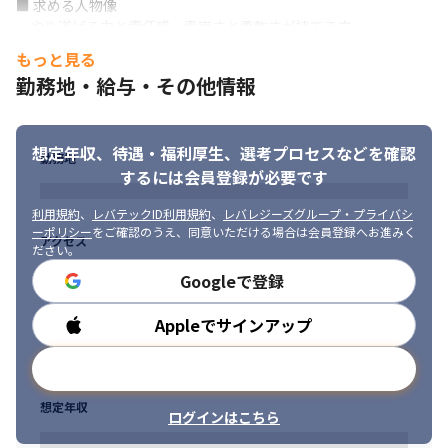
■ 求める人物像

・やり遂げる力と責任感。素直さと柔軟さが持てる方。
もっと見る
勤務地・給与・その他情報
想定年収、待遇・福利厚生、
選考プロセスなどを確認
勤務地
するには会員登録が必要です
利用規約
、
レバテックID利用規約
、
レバレジーズグループ・プライバシ
ーポリシー
をご確認のうえ、同意いただける場合は会員登録へお進みく
アクセス
ださい。
Googleで登録
Appleでサインアップ
勤務時間
メールアドレスで登録
想定年収
ログインはこちら