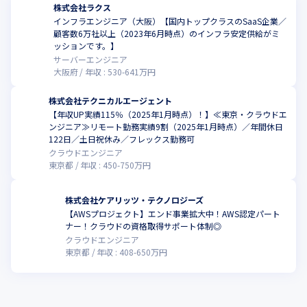
株式会社ラクス
インフラエンジニア（大阪）【国内トップクラスのSaaS企業／
顧客数6万社以上（2023年6月時点）のインフラ安定供給がミ
ッションです。】
サーバーエンジニア
大阪府
年収 :
530
-
641
万円
株式会社テクニカルエージェント
【年収UP実績115％（2025年1月時点）！】≪東京・クラウドエ
ンジニア≫リモート勤務実績9割（2025年1月時点）／年間休日
122日／土日祝休み／フレックス勤務可
クラウドエンジニア
東京都
年収 :
450
-
750
万円
株式会社ケアリッツ・テクノロジーズ
【AWSプロジェクト】エンド事業拡大中！AWS認定パート
ナー！クラウドの資格取得サポート体制◎
クラウドエンジニア
東京都
年収 :
408
-
650
万円