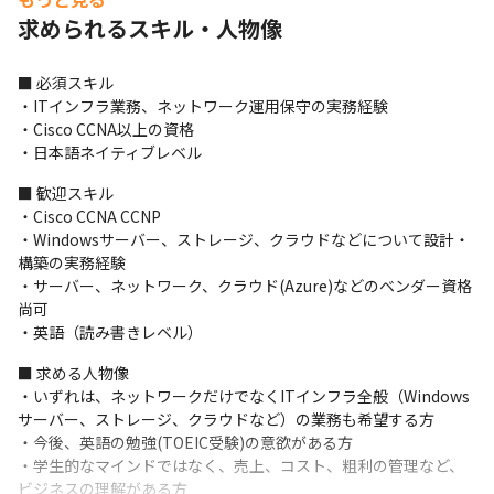
・Windowsサーバ、ネットワーク、ストレージ、クラウドと、マ
求められるスキル・人物像
ルチスタックなITインフラ業務が可能です。

・直請け案件がほとんどで(ITインフラ分野は100%直受け/2024年
現在)、プリセールス・見積もり・設計などの上流工程から業務が
■ 必須スキル

可能です。

・ITインフラ業務、ネットワーク運用保守の実務経験

・英語学習に力を入れており、バイリンガル手当制度や、年2回の
・Cisco CCNA以上の資格

TOEIC IPテストオンラインを導入しています。

・日本語ネイティブレベル
・英語は、ITスキルと同様、勉強する意欲があれば大丈夫です。

■ 歓迎スキル

・同規模の他社と比べ、社員一人当たりの売り上げが比較的高い
・Cisco CCNA CCNP

傾向にあります。
・Windowsサーバー、ストレージ、クラウドなどについて設計・
構築の実務経験

・サーバー、ネットワーク、クラウド(Azure)などのベンダー資格 
尚可

・英語（読み書きレベル）
■ 求める人物像

・いずれは、ネットワークだけでなくITインフラ全般（Windows
サーバー、ストレージ、クラウドなど）の業務も希望する方

・今後、英語の勉強(TOEIC受験)の意欲がある方

・学生的なマインドではなく、売上、コスト、粗利の管理など、
ビジネスの理解がある方