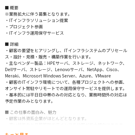
■ 概要

※業務拡大に伴う募集となります。

・ITインフラソリューション提案

・プロジェクト参画

・ITインフラ運用保守サービス
■ 詳細

・顧客の要望をヒアリングし、ITインフラシステムのプリセール
ス・設計・見積・販売・構築作業を行います。

・主なベンダー製品：HPEサーバ、ストレージ、ネットワーク、
Dellサーバ、ストレージ、Lenovoサーバ、NetApp、Cisco、
Meraki、Microsort Windows Server、Azure、VMware

・顧客のITインフラ環境について、各種プロジェクトへの参画、
オンサイト常駐やリモートでの運用保守サービスを提供します。

・基本的には平日日中帯のみの対応となり、業務時間外の対応は
予定作業のみとなります。
■ この仕事の面白み、魅力

・顧客は外資系企業がほとんどとなります。

・高い技術力と品質管理でITインフラ分野が拡大傾向にありま
す。

もっと見る