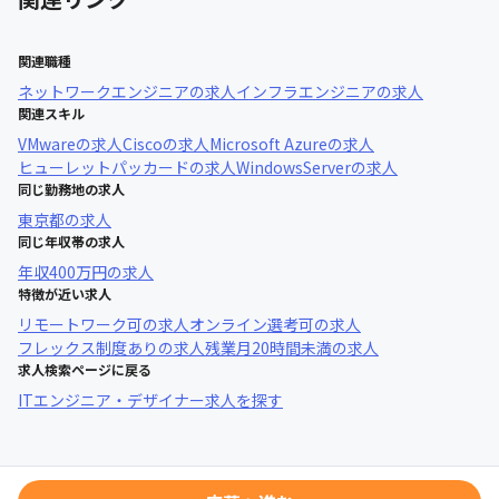
関連職種
ネットワークエンジニア
の求人
インフラエンジニア
の求人
関連スキル
VMware
の求人
Cisco
の求人
Microsoft Azure
の求人
ヒューレットパッカード
の求人
WindowsServer
の求人
同じ勤務地の求人
東京都
の求人
同じ年収帯の求人
年収
400万円
の求人
特徴が近い求人
リモートワーク可
の求人
オンライン選考可
の求人
フレックス制度あり
の求人
残業月20時間未満
の求人
求人検索ページに戻る
ITエンジニア・デザイナー求人を探す