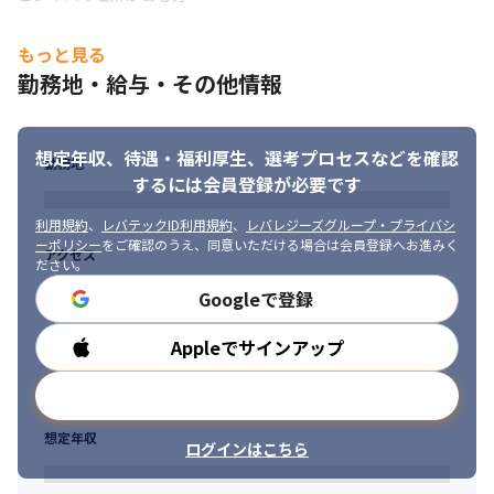
もっと見る
勤務地・給与・その他情報
想定年収、待遇・福利厚生、
選考プロセスなどを確認
勤務地
するには会員登録が必要です
利用規約
、
レバテックID利用規約
、
レバレジーズグループ・プライバシ
ーポリシー
をご確認のうえ、同意いただける場合は会員登録へお進みく
アクセス
ださい。
Googleで登録
Appleでサインアップ
勤務時間
メールアドレスで登録
想定年収
ログインはこちら