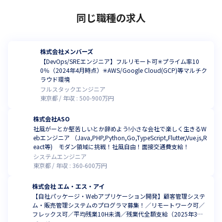
同じ職種の求人
株式会社メンバーズ
【DevOps/SREエンジニア】フルリモート可✳︎プライム率10
0％（2024年4月時点）✳︎AWS/Google Cloud(GCP)等マルチク
ラウド環境
フルスタックエンジニア
東京都
年収 :
500
-
900
万円
株式会社ASO
社風がーとか堅苦しいとか辞めよう!小さな会社で楽しく生きるW
ebエンジニア （Java,PHP,Python,Go,TypeScript,Flutter,Vue.js,R
eact等) モダン領域に挑戦！社風自由！面接交通費支給！
システムエンジニア
東京都
年収 :
360
-
600
万円
株式会社 エム・エス・アイ
【自社パッケージ・Webアプリケーション開発】顧客管理システ
ム・販売管理システムのプログラマ募集！／リモートワーク可／
フレックス可／平均残業10H未満／残業代全額支給（2025年3月