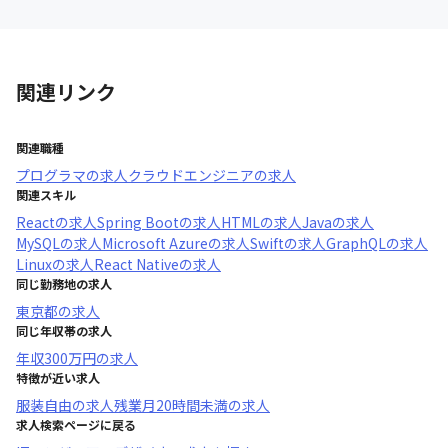
関連リンク
関連職種
プログラマ
の求人
クラウドエンジニア
の求人
関連スキル
React
の求人
Spring Boot
の求人
HTML
の求人
Java
の求人
MySQL
の求人
Microsoft Azure
の求人
Swift
の求人
GraphQL
の求人
Linux
の求人
React Native
の求人
同じ勤務地の求人
東京都
の求人
同じ年収帯の求人
年収
300万円
の求人
特徴が近い求人
服装自由
の求人
残業月20時間未満
の求人
求人検索ページに戻る