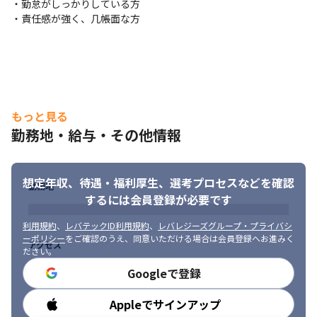
・勤怠がしっかりしている方

・責任感が強く、几帳面な方
もっと見る
勤務地・給与・その他情報
想定年収、待遇・福利厚生、
選考プロセスなどを確認
勤務地
するには会員登録が必要です
利用規約
、
レバテックID利用規約
、
レバレジーズグループ・プライバシ
ーポリシー
をご確認のうえ、同意いただける場合は会員登録へお進みく
アクセス
ださい。
Googleで登録
Appleでサインアップ
勤務時間