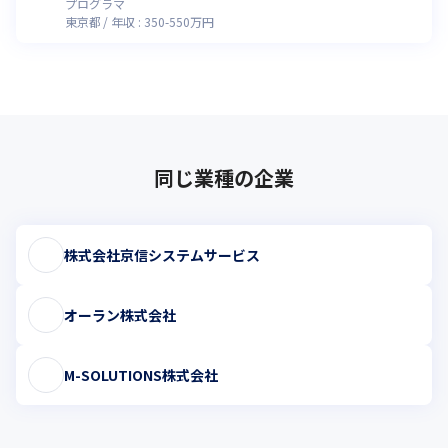
時点）
プログラマ
東京都
年収 :
350
-
550
万円
同じ業種の企業
株式会社京信システムサービス
オーラン株式会社
M-SOLUTIONS株式会社