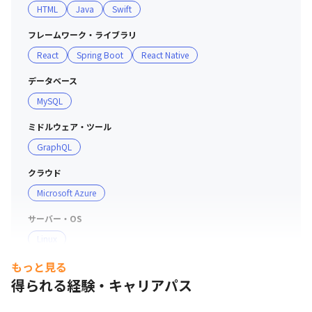
HTML
Java
Swift
フレームワーク・ライブラリ
React
Spring Boot
React Native
データベース
MySQL
ミドルウェア・ツール
GraphQL
クラウド
Microsoft Azure
サーバー・OS
Linux
もっと見る
プロジェクト管理
得られる経験・キャリアパス
GitHub
支給PC