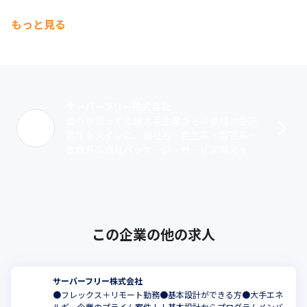
もっと見る
サーバーフリー株式会社
誰もが知ってる超大手企業からの直請け受託
案件をメインに、福祉系・更生系・製造系・
飲食系の自社パッケージ・サービス開発を行
っています。開発案件はWebシステム構築を
メインに、Android・iOSアプリ･･･
この企業の他の求人
サーバーフリー株式会社
●フレックス＋リモート勤務●基本設計ができる方●大手エネ
ルギー企業のプライム案件！！基本設計からプログラムメンバ