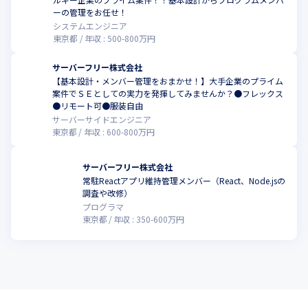
こ
ーの管理をお任せ！
システムエンジニア
東京都
年収 :
500
-
800
万円
サーバーフリー株式会社
【基本設計・メンバー管理をおまかせ！】大手企業のプライム
案件でＳＥとしての実力を発揮してみませんか？●フレックス
こ
●リモート可●服装自由
サーバーサイドエンジニア
東京都
年収 :
600
-
800
万円
サーバーフリー株式会社
常駐Reactアプリ維持管理メンバー（React、Node.jsの
こ
調査や改修）
プログラマ
東京都
年収 :
350
-
600
万円