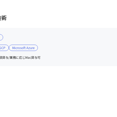
技術
GCP
Microsoft Azure
必須貸与/業務に応じMac貸与可