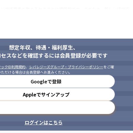
い技術要素を取り入れることに積極的です。そのため、新しいIT技術、
、お客様に喜ばれることに意欲のある方

ないかを考えられる方
想定年収、待遇・福利厚生、
ロセスなどを確認するには会員登録が必要です
ックID利用規約
、
レバレジーズグループ・プライバシーポリシー
をご確
いただける場合は会員登録へお進みください。
Googleで登録
Appleでサインアップ
メールアドレスで登録
ログインはこちら