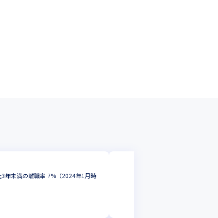
NRIネットコム株式
年未満の離職率 7%（2024年1月時
【大阪/リモート可
7%（2024年1月時
フロントエンドエン
大阪府
年収 :
500
-
1