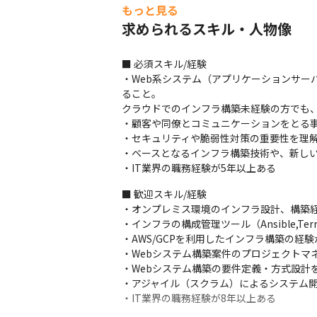
もっと見る
求められるスキル・人物像
■ 必須スキル/経験

・Web系システム（アプリケーションサー
ること。

クラウドでのインフラ構築未経験の方でも、
・顧客や同僚とコミュニケーションをとる事
・セキュリティや脆弱性対策の重要性を理解
・ベースとなるインフラ構築技術や、新しい
・IT業界の職務経験が5年以上ある
■ 歓迎スキル/経験

・オンプレミス環境のインフラ設計、構築経
・インフラの構成管理ツール（Ansible,Te
・AWS/GCPを利用したインフラ構築の経験
・Webシステム構築案件のプロジェクトマ
・Webシステム構築の要件定義・方式設計を
・アジャイル（スクラム）によるシステム開
・IT業界の職務経験が8年以上ある