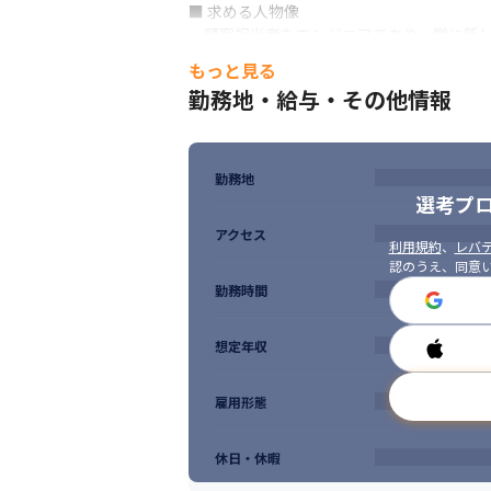
■ 求める人物像

・顧客担当者もエンジニアであり、常に新し
・システム開発・サービスをお客様に提供し
もっと見る
・現状に満足せず、常に改善できることが
勤務地・給与・その他情報
勤務地
選考プ
アクセス
利用規約
、
レバテ
認のうえ、同意
勤務時間
想定年収
雇用形態
休日・休暇