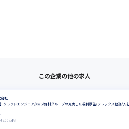
この企業の他の求人
式会社
】クラウドエンジニア/AWS/野村グループの充実した福利厚生/フレックス勤務/入社3
ア
-
1200
万円