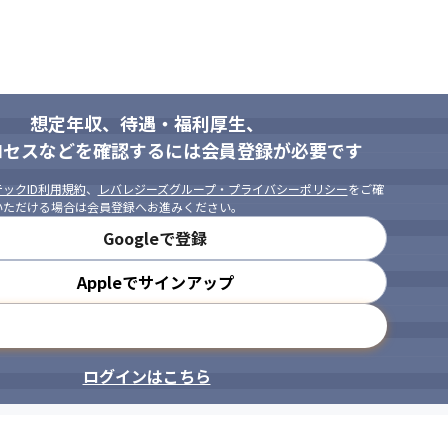
い方

ント業務過多を避けて、構築・開発を中心に行いたい方

プしたい方
想定年収、待遇・福利厚生、
ロセスなどを確認するには会員登録が必要です
ックID利用規約
、
レバレジーズグループ・プライバシーポリシー
をご確
いただける場合は会員登録へお進みください。
Googleで登録
Appleでサインアップ
メールアドレスで登録
ログインはこちら