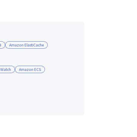
B
Amazon ElastiCache
dWatch
Amazon ECS