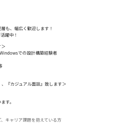
層も、幅広く歓迎します！

が活躍中！
＞

indowsでの設計構築経験者



、、『カジュアル面談』致します＞

います。
、キャリア課題を抱えている方
