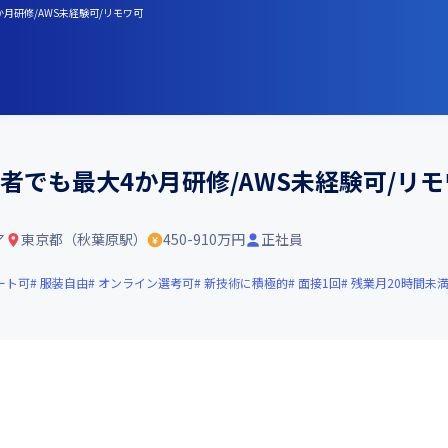
月研修/AWS未経験可/リモワ可
験者でも最大4か月研修/AWS未経験可/リ
ア
東京都（秋葉原駅）
450-910万円
正社員
ート可
服装自由
オンライン選考可
新技術に積極的
面接1回
残業月20時間未