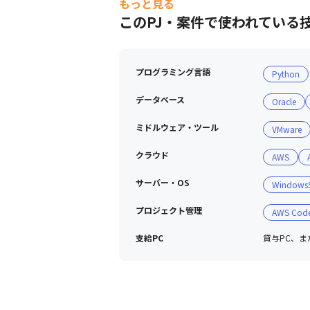
もっと見る
このPJ・案件で使われている
◎某化粧品会社のシステム移管

オンプレミスからAWSへのDB、ECサ
プログラミング言語
Python
◎出版社向けシステム移行、再構築

児童向け百科事典サイト、ポプラディア
データベース
Oracle
◎教育機関向け

ミドルウェア・ツール
VMware
料金システムの画像処理によるAI対応

クラウド
AWS
対応した受託案件は100件を超えます。
サーバー・OS
WindowsS
エンドユーザーとSI会社の案件割合は5
プロジェクト管理
AWS Cod
協力姿勢がないSI会社様、

支給PC
貸与PC、また
課題解決意識を持たないご担当者様と
スムーズなPJ進行ができる企業様と深
安定した業務対応状況を作りあげてい