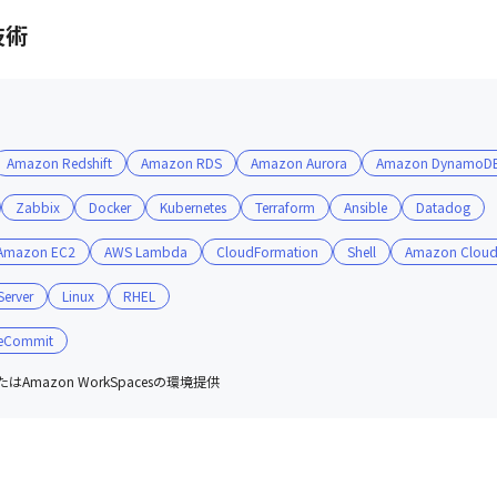
技術
イトの移行

ネットのAWS移行

Amazon Redshift
Amazon RDS
Amazon Aurora
Amazon DynamoD
Zabbix
Docker
Kubernetes
Terraform
Ansible
Datadog
Amazon EC2
AWS Lambda
CloudFormation
Shell
Amazon Clou


erver
Linux
RHEL
対5程度です。

eCommit
はAmazon WorkSpacesの環境提供
は長いお付き合いをしないようにし、

く長いお付き合いをすることで、

ます。