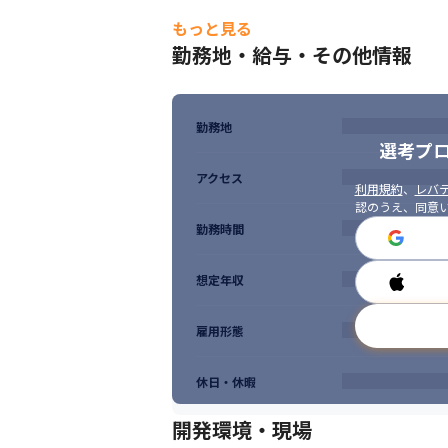
・AWSの設計・構築業務をずっとやっていた
・パートナー社員のコントロールやマネジメ
もっと見る
・顧客課題を解決していきたい方

勤務地・給与・その他情報
・最先端技術に挑戦したい方

・システム監視、運用経験からスキルアッ
勤務地
選考プ
アクセス
利用規約
、
レバテ
認のうえ、同意
勤務時間
想定年収
雇用形態
休日・休暇
開発環境・現場