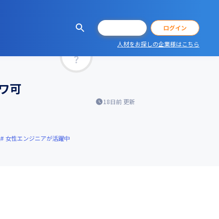
会員登録
ログイン
人材をお探しの企業様はこちら
マッチ率
モワ可
18日前
更新
満
女性エンジニアが活躍中