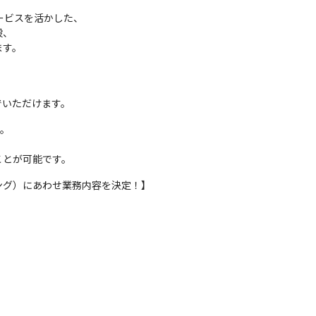
ービスを活かした、

、

ます。
でいただけます。
。

ことが可能です。
ング）にあわせ業務内容を決定！】