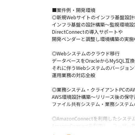
■案件例・開発環境

◎新規Webサイトのインフラ基盤設計
インフラ基盤の設計構築～監視環境設定
DirectConnectの導入サポートや

開発ベンダーと調整し環境構築の実施中
◎Webシステムのクラウド移行

データベースをOracleからMySQL互換の
それに伴うWebシステムのバージョン
運用業務の対応全般

◎業務システム・クライアントPCのAW
AWS環境設計構築～リリース後の保守
ファイル共有システム・業務システムの
◎AmazonConnectを利用したシステ
AmazonConnectを利用し、ユーザー
自由度の高いコールセンターシステムを