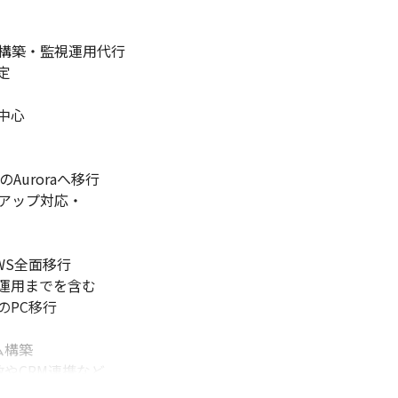
構築・監視運用代行



心

Auroraへ移行

アップ対応・

S全面移行

運用までを含む

PC移行

ム構築

数やCRM連携など

構築
