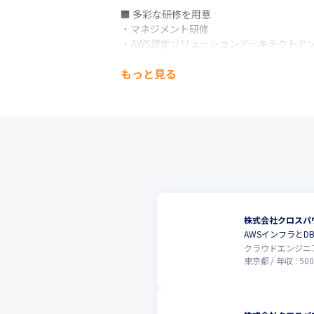
■ 多彩な研修を用意

・マネジメント研修

・AWS認定ソリューションアーキテクトアソ
・AWS　lambda研修

もっと見る
・Docker（コンテナ）研修

・Windows Server構築研修

・Linux Server構築研修

・shell、Python研修

・Amazon CloudWatch設定研修　

・Cloudformation、 YAML研修

その他スキルコンバート研修多数。
当社では20～50代のベテランが多数活躍中
今はまだオンプレの浅い経験程度…など

株式会社クロスパ
インフラエンジニアとしての実務経験が浅い
AWSインフラと
充実した教育制度でしっかりと育てます。
クラウドエンジニ
東京都
年収 :
500