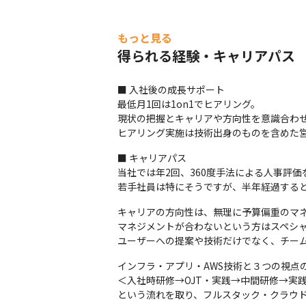
もっと見る
得られる経験・キャリアパス
■ 入社後の成長サポート

最低月1回は1on1でヒアリング。

現状の把握とキャリアや方向性を意識合わせ
ヒアリング実施は技術出身のものを含めた
■ キャリアパス

当社では年2回、360度手法による人事評
若手社員は特にそうですが、半年経過する
キャリアの方向性は、無理に予算偏重のマネ
マネジメントが合わないという方はスペシャ
ユーザーへの提案や技術だけでなく、チー
インフラ・アプリ・AWS技術と３つの視点
＜入社時研修→OJT・実践→中間研修→実践
という流れを取り、フルスタック・クラウ