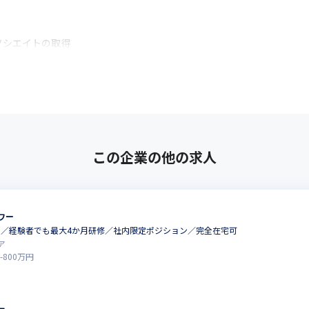
シエイトの取得

この企業の他の求人
です！
ワー
方でも

DB／経験者でも最大4か月研修／社内限定ポジション／完全在宅可
ア
-
800
万円