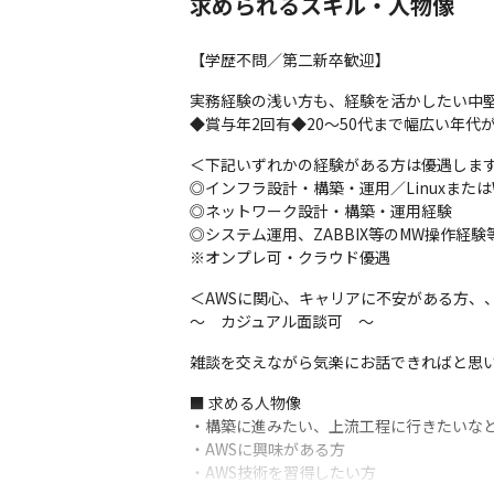
求められるスキル・人物像
【学歴不問／第二新卒歓迎】
実務経験の浅い方も、経験を活かしたい中堅
◆賞与年2回有◆20～50代まで幅広い年代
＜下記いずれかの経験がある方は優遇します
◎インフラ設計・構築・運用／LinuxまたはW
◎ネットワーク設計・構築・運用経験

◎システム運用、ZABBIX等のMW操作経験等
※オンプレ可・クラウド優遇
＜AWSに関心、キャリアに不安がある方、
～　カジュアル面談可　～
雑談を交えながら気楽にお話できればと思
■ 求める人物像

・構築に進みたい、上流工程に行きたいなど
・AWSに興味がある方

・AWS技術を習得したい方
