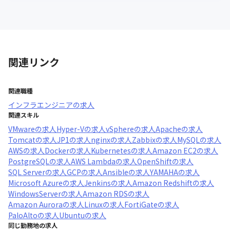
関連リンク
関連職種
インフラエンジニア
の求人
関連スキル
VMware
の求人
Hyper-V
の求人
vSphere
の求人
Apache
の求人
Tomcat
の求人
JP1
の求人
nginx
の求人
Zabbix
の求人
MySQL
の求人
AWS
の求人
Docker
の求人
Kubernetes
の求人
Amazon EC2
の求人
PostgreSQL
の求人
AWS Lambda
の求人
OpenShift
の求人
SQL Server
の求人
GCP
の求人
Ansible
の求人
YAMAHA
の求人
Microsoft Azure
の求人
Jenkins
の求人
Amazon Redshift
の求人
WindowsServer
の求人
Amazon RDS
の求人
Amazon Aurora
の求人
Linux
の求人
FortiGate
の求人
PaloAlto
の求人
Ubuntu
の求人
同じ勤務地の求人