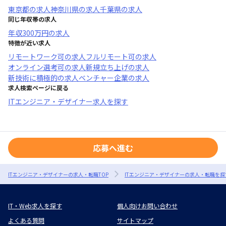
東京都
の求人
神奈川県
の求人
千葉県
の求人
同じ年収帯の求人
年収
300万円
の求人
特徴が近い求人
リモートワーク可
の求人
フルリモート可
の求人
オンライン選考可
の求人
新規立ち上げ
の求人
新技術に積極的
の求人
ベンチャー企業
の求人
求人検索ページに戻る
ITエンジニア・デザイナー求人を探す
応募へ進む
ITエンジニア・デザイナーの求人・転職TOP
ITエンジニア・デザイナーの求人・転職を探
IT・Web求人を探す
個人向けお問い合わせ
よくある質問
サイトマップ