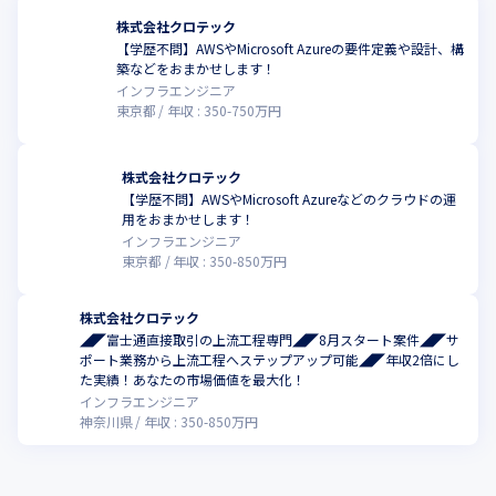
り、高い信頼を頂いているので、営業がいなくても1次請け、2次
請けとしてお仕事を受注頂いています。
株式会社クロテック
【学歴不問】AWSやMicrosoft Azureの要件定義や設計、構
この仕組みのおかげで、エンジニアに高水準の待遇を保証！

築などをおまかせします！
売り上げの70～95％をエンジニアにお支払いしています。

インフラエンジニア
多重下請けを廃止する動きが出ている中、当社で必要とされるエ
東京都
年収 :
350
-
750
万円
ンジニアを目指してみませんか？
株式会社クロテック
【学歴不問】AWSやMicrosoft Azureなどのクラウドの運
用をおまかせします！
インフラエンジニア
東京都
年収 :
350
-
850
万円
株式会社クロテック
◢◤富士通直接取引の上流工程専門◢◤8月スタート案件◢◤サ
ポート業務から上流工程へステップアップ可能◢◤年収2倍にし
た実績！あなたの市場価値を最大化！
インフラエンジニア
神奈川県
年収 :
350
-
850
万円