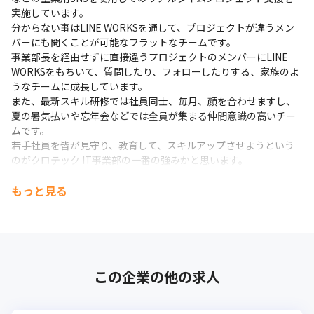
実施しています。

分からない事はLINE WORKSを通して、プロジェクトが違うメン
バーにも聞くことが可能なフラットなチームです。

事業部長を経由せずに直接違うプロジェクトのメンバーにLINE 
WORKSをもちいて、質問したり、フォローしたりする、家族のよ
うなチームに成長しています。

また、最新スキル研修では社員同士、毎月、顔を合わせますし、
夏の暑気払いや忘年会などでは全員が集まる仲間意識の高いチー
ムです。

若手社員を皆が見守り、教育して、スキルアップさせようという
のがクロテック IT事業部の一番の強みかと思います。
＜応募者様へのメッセージ＞

もっと見る
多重下請けばかり…

自分の技術が正当に評価されない…

エンジニアの給与が上がりにくい…

当社では、そのような悩みとは無縁です！
ITエンジニア歴23年の事業部長が直々に研修。

この企業の他の求人
IT業界の最先端スキルが磨ける他、高額な外部研修費をかけずに
済むので、コストダウンにも◎大手IT企業とのコネクションもあ