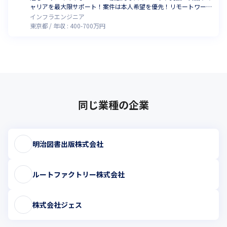
ャリアを最大限サポート！案件は本人希望を優先！リモートワーク
OK！自社開発＆勉強カフェ始めました！
インフラエンジニア
東京都
年収 :
400
-
700
万円
同じ業種の企業
明治図書出版株式会社
ルートファクトリー株式会社
株式会社ジェス