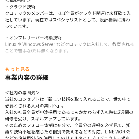
＜構築技術＞

・クラウド技術

クロテックのメンバーは、ほぼ全員がクラウド関連は未経験で入
社しています。現在ではスペシャリストとして、設計構築に携わ
っています。
・オンプレサーバー構築技術

Linux や Windows Server などクロテックに入社して、教育される
ことで苦手なOSは無くなります。
＜ロジカルシンキング＞

もっと見る
・ロジカルシンキング講座

クロテックでは、お客様との会話などのコミュニケーション能
事業内容の詳細
力、仕事の進め方、考え方などにはロジカルシンキングを重視し
て仕事を実施して頂きます。その為、定期的にロジカルシンキン
＜社内の雰囲気＞

グ講座などを開催しています。
当社のコンセプトは「新しい技術を取り入れることで、世の中で
必要とされる人財の集団へ」。

■キャリアパス

入社の社員全員が中途採用であるにもかかわらず入社時に2週間の
技術スペシャリストとして成長した後は、『PL』『PM』を目指す
研修を受け、スキルアップしています。

マネージメントの実践的なスキルも指導しています。将来的に
そのためのフォロー体制は充分で、全員分の週報を必ず見て、知
は、技術だけを追求した『技術エキスパート』とマネージメント
識や技術不足を感じたら個別で教えるなどの対応、LINE WORKS
のスペシャリストの『PL』『PM』と進む道を分けられます。

などの企業用SNSを使用してのリアルタイムプロジェクト支援を
また、システムコンサルタントへの業務の配属もございます。