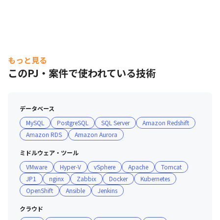
もっと見る
このPJ・案件で使われている技術
入社時研修と月一回の最新スキル研修について説明をしていま
す。
データベース
MySQL
PostgreSQL
SQL Server
Amazon Redshift
Amazon RDS
Amazon Aurora
ミドルウェア・ツール
VMware
Hyper-V
vSphere
Apache
Tomcat
JP1
nginx
Zabbix
Docker
Kubernetes
OpenShift
Ansible
Jenkins
クラウド