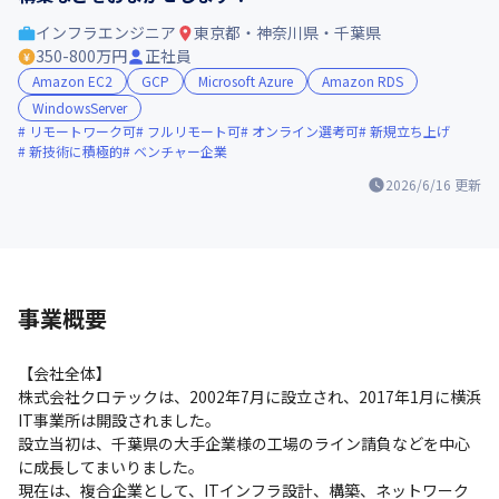
インフラエンジニア
東京都・神奈川県・千葉県
350-800万円
正社員
Amazon EC2
GCP
Microsoft Azure
Amazon RDS
WindowsServer
リモートワーク可
フルリモート可
オンライン選考可
新規立ち上げ
新技術に積極的
ベンチャー企業
2026/6/16
更新
事業概要
【会社全体】

株式会社クロテックは、2002年7月に設立され、2017年1月に横浜
IT事業所は開設されました。

設立当初は、千葉県の大手企業様の工場のライン請負などを中心
に成長してまいりました。

現在は、複合企業として、ITインフラ設計、構築、ネットワーク