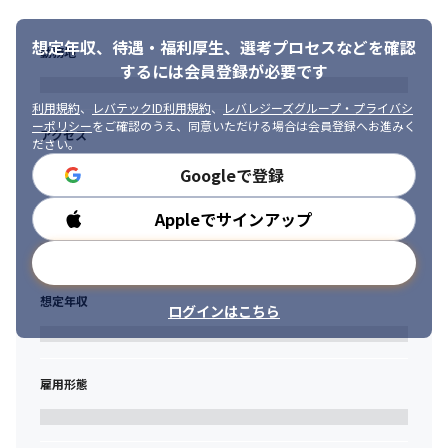
す。当社では研修を通じて個人のIT用語の理解度や構築技術力を
チェックし、一遍通りな教育ではなく、個人に合った入社時研修
想定年収、待遇・福利厚生、
選考プロセスなどを確認
プランを実施！それを実施することで、スペシャリストとして成
勤務地
長させます！

するには会員登録が必要です
また、当社は『PL』『PM』を目指すマネージメントの実践的なス
利用規約
、
レバテックID利用規約
、
レバレジーズグループ・プライバシ
キルも指導しています。将来的には、『技術エキスパート』と
ーポリシー
をご確認のうえ、同意いただける場合は会員登録へお進みく
『PL』『PM』と進む道を分けられます。
アクセス
ださい。
Googleで登録
Appleでサインアップ
勤務時間
メールアドレスで登録
想定年収
ログインはこちら
雇用形態