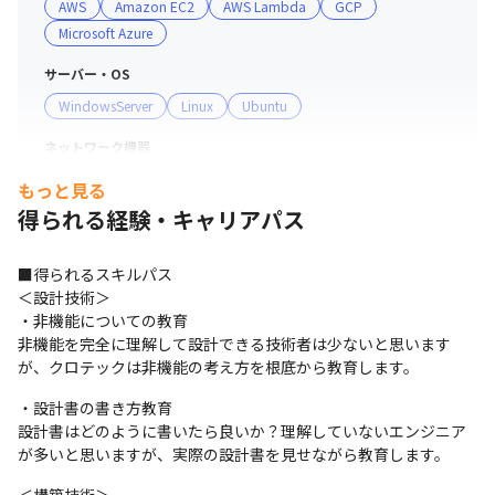
AWS
Amazon EC2
AWS Lambda
GCP
Microsoft Azure
サーバー・OS
WindowsServer
Linux
Ubuntu
ネットワーク機器
YAMAHA
FortiGate
PaloAlto
もっと見る
得られる経験・キャリアパス
支給PC
Windows
■得られるスキルパス

＜設計技術＞

・非機能についての教育

非機能を完全に理解して設計できる技術者は少ないと思います
が、クロテックは非機能の考え方を根底から教育します。
・設計書の書き方教育

設計書はどのように書いたら良いか？理解していないエンジニア
が多いと思いますが、実際の設計書を見せながら教育します。