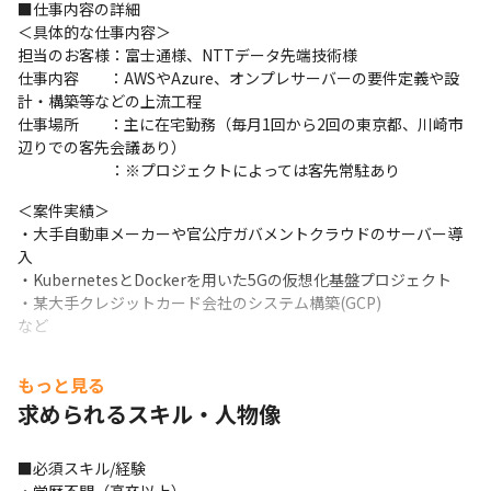
■仕事内容の詳細

＜具体的な仕事内容＞

担当のお客様：富士通様、NTTデータ先端技術様

仕事内容         ：AWSやAzure、オンプレサーバーの要件定義や設
計・構築等などの上流工程

仕事場所         ：主に在宅勤務（毎月1回から2回の東京都、川崎市
辺りでの客先会議あり）

　　　　　　：※プロジェクトによっては客先常駐あり
＜案件実績＞

・大手自動車メーカーや官公庁ガバメントクラウドのサーバー導
入

・KubernetesとDockerを用いた5Gの仮想化基盤プロジェクト　

・某大手クレジットカード会社のシステム構築(GCP)

など
■この仕事の面白み、魅力

もっと見る
＜自社研修でスキルアップ＞

求められるスキル・人物像
・中途採用向けの入社時研修では、「座学講座」と、検証ルーム
のサーバーで実際に構築する「実機構築スキル講座」の二本柱で
レクチャーを行います。セキュリティ、仮想化のHyper-Vと
■必須スキル/経験

VMware、Windows/Linuxサーバーの設計構築知識、AWS/Azure