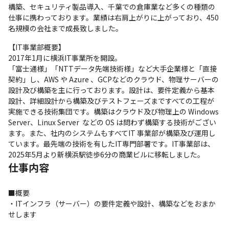
構築、セキュリティ製品導入、千葉での倉庫業など多くの種類の
仕事に携わっております。業績は右肩上がりに上がっており、450
名規模の会社まで成長致しました。
【IT事業部概要】

2017年1月に横浜IT事業所を開設。

「富士通様」「NTTデータ先端技術様」など大手企業様と「直接
契約」し、AWS や Azure 、GCPなどのクラウド、物理サーバーの
設計及び構築を主に行っております。設計は、要件定義から基本
設計、詳細設計から構築及びテストフェーズまですべての工程が
実施できる技術集団です。構築はクラウド及び物理上の Windows 
Server、Linux Server  などの OS は問わず構築する技術がござい
ます。また、社内のシステムもすべてIT 事業部が構築及び運用し
ています。最先端の技術を有したIT専門部署です。IT事業部は、
2025年5月より新横浜駅徒歩6分の商業ビルに移転しました。
仕事内容
■概要

・ITインフラ（サーバー）の要件定義や設計、構築などをおまか
せします