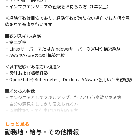
・学歴不問（高卒以上）

などのクラウドの設計構築知識からコンテナ技術まで幅広く学び
・インフラエンジニアの経験をお持ちの方（1年以上）
ます。
※経験年数は目安であり、経験年数が満たない場合でも人柄や意
・さらに、毎月の勉強会では、AWSやAzure、Dockerや
欲を見て選考を行います
Kubernetes、VMware構築、Microsoft365など最新技術も学べま
す。
■歓迎スキル/経験

・第二新卒

・また、横浜事務所には検証可能なネットワーク機器とサーバー6
・LinuxサーバーまたはWindowsサーバーの運用や構築経験

台を完備し、物理サーバーやクラウドの研修もすべて自社で完結
・AWSやAzureの設計構築経験
しています。大型サーバーやCisco、ヤマハルーター、FortiGate
などの実践的な技術を効果的に学べます。
＜以下経験がある方は優遇＞

・設計および構築経験

＜スキルを身につけ、年収アップが可能＞

・OpenShiftやKubernetes、Docker、VMwareを用いた実務経験
世の中で必要とされる最先端のスキルを身につけることで、給与
が大幅アップが可能な環境です。
■求める人物像

・エンジニアとしてスキルアップしたいという意欲がある方

＜働きながら足りない技術も学べる！更なるスペシャリストへ＞

・自分の意見をしっかり伝えられる方

当社では大手IT企業と直接契約を交わし、『1次請け』『2次請
・協調性を持って仕事に取り組める方

け』の上流工程に携わっています。

・自分の技術を正当に評価してもらいたい方

その為、社員への報酬を多くお渡しすることができ、前職からの
もっと見る
・一度実務を離れたブランクのある方
給与の大幅アップが可能！技術に関しては元マイクロソフト社認
勤務地・給与・その他情報
定マスタートレーナーの事業部長である小林が直接研修致しま