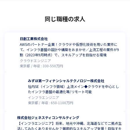
同じ職種の求人
日創工業株式会社
AWSのパートナー企業！クラウドや仮想化技術を用いた案件に
て、インフラ基盤の設計や構築をおまかせ／上流工程の案件が9
割（2023年9月時点）で、スキルアップを目指せる環境
クラウドエンジニア
東京都
年収 :
330
-
550
万円
みずほ第一フィナンシャルテクノロジー株式会社
社内SE（インフラ領域）上流メイン◆クラウドを中心とし
たインフラ基盤の最適化等/リモート可能
インフラエンジニア
東京都
年収 :
650
-
1100
万円
株式会社ジェネスティコンサルティング
【インフラエンジニア】将来、地元や沖縄、北海道などで二拠点生
活してみたくありませんか？徹底的なスキルアップ支援！目指すキ