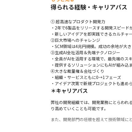
得られる経験・キャリアパス
① 超高速なプロダクト開発力

・2年で6製品をリリースする開発スピードが
・新しいアイデアを即実践できるカルチャー
②巨大市場へのチャレンジ

・SCM領域は4兆円規模。成功の余地が大き
③生成AI全社活用＆先端テクノロジー

・全員がAIを活用する環境で、最先端のスキ
・提供するソリューションにもAIが組み込
④大きな裁量権＆会社づくり

・組織・サービスともに0→1フェーズ

・アイデア次第で新規プロジェクトも進め
＊キャリアパス
弊社の開発組織では、開発業務にとらわれ
り高めていくことも可能です。
また、開発部門の垣根を超えて技術領域に