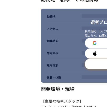
未知の課題やフィードバックを「成長の機
・「健全なコンフリクト」を恐れない方

顧客やチーム（営業、開発）に対し、リス
勤務地
選考プ
論ができる方。
アクセス
・細部にこだわり、やり切る「クラフトマン
利用規約
、
レバテ
顧客に最高の価値を届けるため、戦略から
認のうえ、同意
勤務時間
想定年収
雇用形態
休日・休暇
開発環境・現場
【主要な技術スタック】

フロントエンド：React, Next.js
