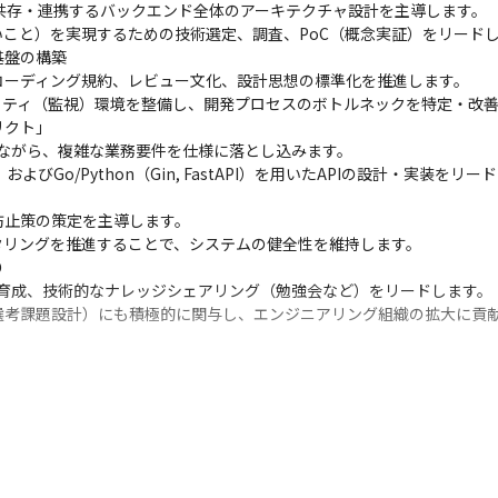
）が共存・連携するバックエンド全体のアーキテクチャ設計を主導します。

こと）を実現するための技術選定、調査、PoC（概念実証）をリードし
盤の構築

ーディング規約、レビュー文化、設計思想の標準化を推進します。

ブザーバビリティ（監視）環境を整備し、開発プロセスのボトルネックを特定・改善
クト」

いながら、複雑な業務要件を仕様に落とし込みます。

およびGo/Python（Gin, FastAPI）を用いたAPIの設計・実装をリー
防止策の策定を主導します。

リングを推進することで、システムの健全性を維持します。



の育成、技術的なナレッジシェアリング（勉強会など）をリードします。

選考課題設計）にも積極的に関与し、エンジニアリング組織の拡大に貢