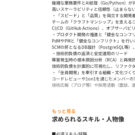
複雑な業務要件とAI処理（Go/Python
高いスケーラビリティと信頼性（止まらない
・「スピード」と「品質」を両立する開発基
チームの「クラフトマンシップ」を支えるコ
CI/CD（GitHub Actions）、オ
・プロダクト開発の推進と「健全なコンフリ
PdMやPMと「健全なコンフリクト」を行
SCMの肝となるDB設計（PostgreSQL等）、
・技術的負債の返済と安定運用のリード

障害発生時の根本原因分析（RCA）と再発
技術的負債を計画的に可視化し、リファクタ
・「全員開発」を牽引する組織・文化づくり
コードレビューや1on1を通じたメンバー
技術広報（ブログ等）や採用活動（面談、
もっと見る
求められるスキル・人物像
■必須スキル/経験
