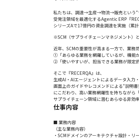
私たちは、調達→生産→物流→販売という“サ
受発注領域を最適化するAgentic ERP『R
シリーズAで17億円の資金調達を実施（累
※SCM（サプライチェーンマネジメント）
近年、SCMの重要性が高まる一方で、業務
①「あらゆる業務を網羅しているが、機能が
②「使いやすいが、担当できる業務が限定
そこで『RECERQA』は、

生成AI・AIエージェントによるデータ入力
画面上のガイドやレコメンドによる“説明書要
にこだわり、高い業務網羅性を持ちながら「
サプライチェーン領域に潜むあらゆる非効率
仕事内容
■ 業務内容

（主な業務内容）

・SCMドメインのアーキテクチャ設計・リー