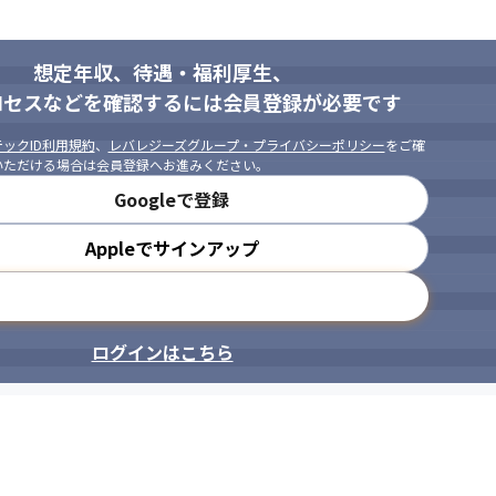
会」と捉え、スポンジのように吸収し、昨日より今日、今日より明日と
想定年収、待遇・福利厚生、
ペクトを前提に「良い人であれ」を体現しつつも、事業を前に進めるた
ロセスなどを確認するには会員登録が必要です
シップ」を持つ方

ックID利用規約
、
レバレジーズグループ・プライバシーポリシー
をご確
実行まで一切妥協せず、プロフェッショナルとしてのアウトプットを追
いただける場合は会員登録へお進みください。
Googleで登録
Appleでサインアップ
メールアドレスで登録
ログインはこちら