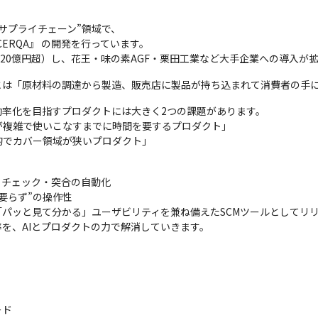
プライチェーン”領域で、

ECERQA』 の開発を行っています。

計20億円超）し、花王・味の素AGF・栗田工業など大手企業への導入が
とは「原材料の調達から製造、販売店に製品が持ち込まれて消費者の手
効率化を目指すプロダクトには大きく2つの課題があります。

複雑で使いこなすまでに時間を要するプロダクト」

的でカバー領域が狭いプロダクト」
・チェック・突合の自動化

らず”の操作性

パッと見て分かる」ユーザビリティを兼ね備えたSCMツールとしてリリ
を、AIとプロダクトの力で解消していきます。
ド
