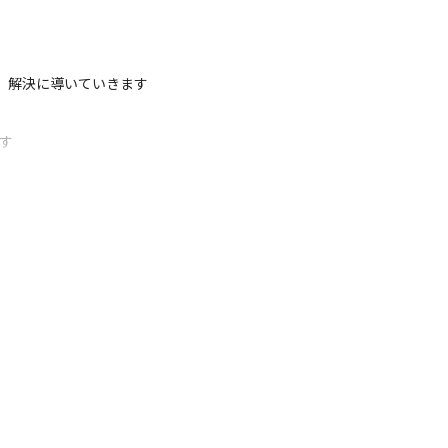
、解決に導いていきます
す
す

武博（株式会社DONUTS 執行役員 ゲーム事
など数々のソーシャルゲームを世に送り出し