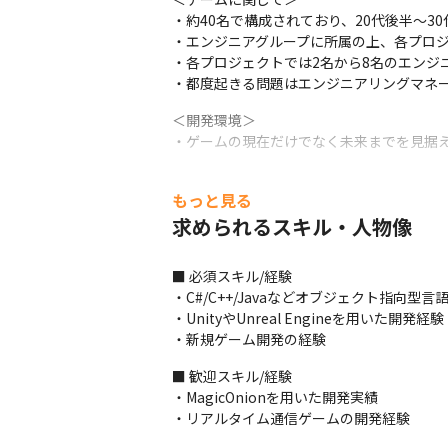
・約40名で構成されており、20代後半〜3
・エンジニアグループに所属の上、各プロジ
・各プロジェクトでは2名から8名のエンジ
・都度起きる問題はエンジニアリングマネー
＜開発環境＞

・ゲームの現在だけでなく未来までを見据え
＜完全新作オリジナル3Dゲームについて＞

もっと見る
・『DRAGON』は、空中に浮遊する浮島、
・プロデューサーには、『ブラックスター -Th
求められるスキル・人物像
業部長）が就任しています

・今までになかったゲーム体験の開発や面
■ 必須スキル/経験

てきた、ゲームデザイナー森山 尋（株式会社
・C#/C++/Javaなどオブジェクト指向型言
・UnityやUnreal Engineを用いた開発経験

＜タイトル一覧＞

・新規ゲーム開発の経験
・『ユアマジェスティ』

・『DRAGON』※誠意制作中

■ 歓迎スキル/経験

・『D4DJ Groovy Mix』

・MagicOnionを用いた開発実績

・『ブラックスター -Theater Starless-』

・リアルタイム通信ゲームの開発経験
・『Tokyo 7th シスターズ』

・『暴走列伝 単車の虎』