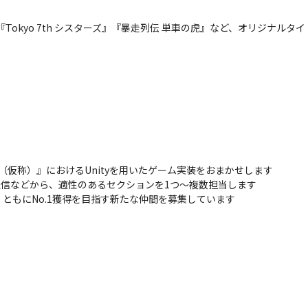
less-』『Tokyo 7th シスターズ』『暴走列伝 単車の虎』など、オリ
（仮称）』におけるUnityを用いたゲーム実装をおまかせします

/通信などから、適性のあるセクションを1つ～複数担当します

ともにNo.1獲得を目指す新たな仲間を募集しています