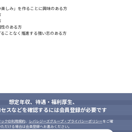
楽しみ」を作ることに興味のある方



、やりがいを持って制作に挑むことができます



指し、ゲーム開発に0から携わることが可能です
性のある方

げることなく推進する強い志のある方
想定年収、待遇・福利厚生、
ロセスなどを確認するには会員登録が必要です
ックID利用規約
、
レバレジーズグループ・プライバシーポリシー
をご確
いただける場合は会員登録へお進みください。