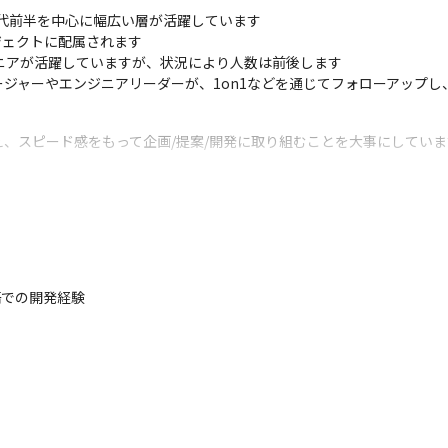
0代前半を中心に幅広い層が活躍しています

ェクトに配属されます

ニアが活躍していますが、状況により人数は前後します

ジャーやエンジニアリーダーが、1on1などを通じてフォローアップし
、スピード感をもって企画/提案/開発に取り組むことを大事にしていま
ドラゴンなどが存在する世界で繰り広げられるスマートフォン向けRPGで
eater Starless-』『拡散性ミリオンアーサー』などを手掛けた安藤 
白さを追求し、ゲームデザインを『城とドラゴン』『ドラゴンリーグ」
PICTOY）が務めます
語での開発経験
