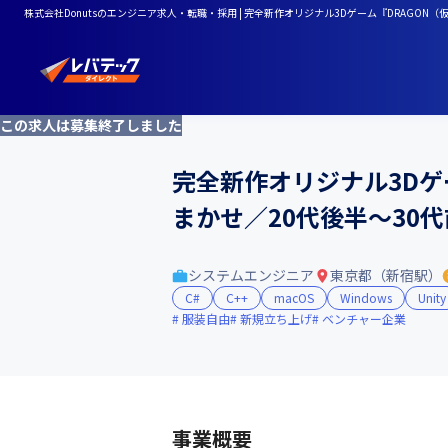
株式会社Donutsのエンジニア求人・転職・採用 | 完全新作オリジナル3Dゲーム『DRAGO
この求人は募集終了しました
完全新作オリジナル3Dゲ
まかせ／20代後半〜30
システムエンジニア
東京都（新宿駅）
C#
C++
macOS
Windows
Unity
服装自由
新規立ち上げ
ベンチャー企業
事業概要