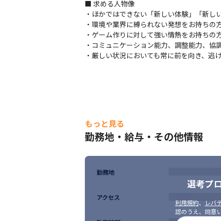
■ 求める人物像

・ほかではできない「新しい体験」「新しい
■ この仕事の面白み、魅力

・環境や業界に縛られない発想をお持ちの方
・個々の裁量が大きく、自ら考えて行動でき
・ゲーム作りに対して強い情熱をお持ちの方
・オリジナルタイトルでのNo.1獲得を目
・コミュニケーション能力、調整能力、協調
・厳しい状況においても常に前を向き、逃
もっと見る
勤務地・給与・その他情報
勤務地
選考プ
アクセス
利用規約
、
レバテ
認のうえ、同意