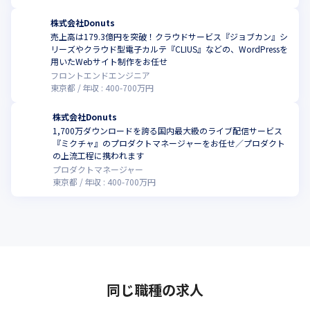
株式会社Donuts
売上高は179.3億円を突破！クラウドサービス『ジョブカン』シ
リーズやクラウド型電子カルテ『CLIUS』などの、WordPressを
こ
用いたWebサイト制作をお任せ
フロントエンドエンジニア
東京都
年収 :
400
-
700
万円
株式会社Donuts
1,700万ダウンロードを誇る国内最大級のライブ配信サービス
『ミクチャ』のプロダクトマネージャーをお任せ／プロダクト
こ
の上流工程に携われます
プロダクトマネージャー
東京都
年収 :
400
-
700
万円
同じ職種の求人