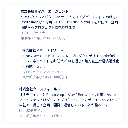
株式会社サイバーエージェント
リアルタイムアバターSNSサービス『ピグパーティ』における、
Photoshopなどを用いたUI・UXデザインの制作をお任せ／企画
段階からプロジェクトに携われます
UI・UXデザイナー
東京都
年収 :
450
-
1300
万円
株式会社マネーフォワード
BtoBのWebサービスにおける、プロダクトデザインの制作やチ
ームマネジメントをお任せ／DXを通じた地方創生や経済活性化
に貢献できます
プロジェクトマネージャー
東京都
年収 :
450
-
1000
万円
株式会社クロスフィールド
【UIデザイナー】Photoshop、After Effects、Uniyを用いた、ス
マートフォン向けゲームアプリケーションのデザインをお任せ／
自社で一貫して企画・開発・運営していることが強みです
UI・UXデザイナー
東京都
年収 :
350
-
700
万円