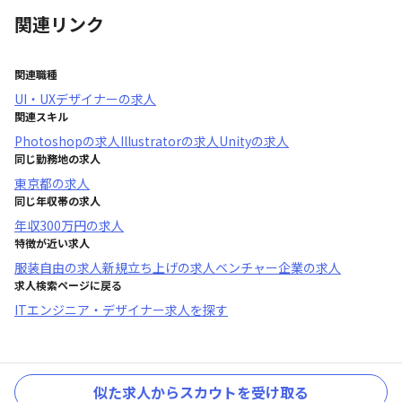
関連リンク
関連職種
UI・UXデザイナー
の求人
関連スキル
Photoshop
の求人
Illustrator
の求人
Unity
の求人
同じ勤務地の求人
東京都
の求人
同じ年収帯の求人
年収
300万円
の求人
特徴が近い求人
服装自由
の求人
新規立ち上げ
の求人
ベンチャー企業
の求人
求人検索ページに戻る
ITエンジニア・デザイナー求人を探す
似た求人からスカウトを受け取る