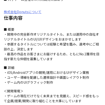
株式会社Donutsについて
仕事内容
■ 概要

・開発中の完全新作オリジナルタイトル、または運用中の自社オ
リジナルタイトルのUI/UXデザインをおまかせします

・参画するタイトルについては経験と希望を鑑み、選考中にご相
談の上、決定します

・最高の作品をお客さまにお届けするため、ともにNo.1獲得を目
指す新たな仲間を募集しています
■ 詳細

・iOS/Androidアプリの開発/運用におけるUIデザイン業務

・ユーザ－導線を配慮した遷移設計や画面レイアウト制作

・ゲーム内のUIグラフィック制作
＜開発環境＞

・ゲームの現在だけでなく未来までを見据え、スピード感をもっ
て企画/提案/開発に取り組むことを大事にしています