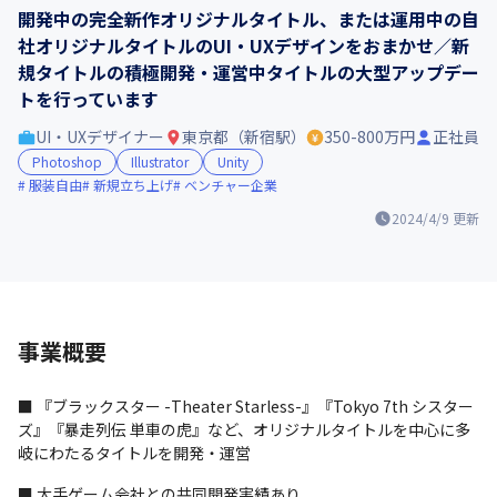
開発中の完全新作オリジナルタイトル、または運用中の自
社オリジナルタイトルのUI・UXデザインをおまかせ／新
規タイトルの積極開発・運営中タイトルの大型アップデー
トを行っています
UI・UXデザイナー
東京都（新宿駅）
350-800万円
正社員
Photoshop
Illustrator
Unity
服装自由
新規立ち上げ
ベンチャー企業
2024/4/9
更新
事業概要
■ 『ブラックスター -Theater Starless-』『Tokyo 7th シスター
ズ』『暴走列伝 単車の虎』など、オリジナルタイトルを中心に多
岐にわたるタイトルを開発・運営
■ 大手ゲーム会社との共同開発実績あり