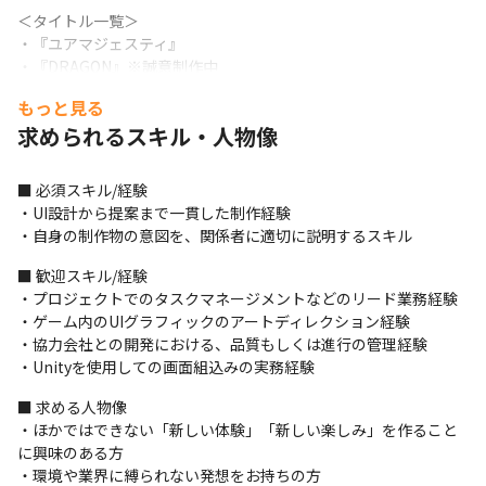
＜タイトル一覧＞

・『ユアマジェスティ』

・『DRAGON』※誠意制作中

・『D4DJ Groovy Mix』

もっと見る
・『ブラックスター -Theater Starless-』

求められるスキル・人物像
・『Tokyo 7th シスターズ』

・『暴走列伝 単車の虎』
■ 必須スキル/経験

■ この仕事の面白み、魅力

・UI設計から提案まで一貫した制作経験

・個々の裁量が大きく、自ら考えて行動でき、やりがいを持って
・自身の制作物の意図を、関係者に適切に説明するスキル
制作に挑むことができます

・オリジナルタイトルでのNo.1獲得を目指し、ゲーム開発に0から
■ 歓迎スキル/経験

携わることが可能です
・プロジェクトでのタスクマネージメントなどのリード業務経験

・ゲーム内のUIグラフィックのアートディレクション経験

・協力会社との開発における、品質もしくは進行の管理経験

・Unityを使用しての画面組込みの実務経験
■ 求める人物像

・ほかではできない「新しい体験」「新しい楽しみ」を作ること
に興味のある方

・環境や業界に縛られない発想をお持ちの方
