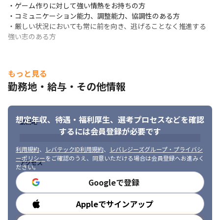
・ゲーム作りに対して強い情熱をお持ちの方

・コミュニケーション能力、調整能力、協調性のある方

・厳しい状況においても常に前を向き、逃げることなく推進する
強い志のある方
もっと見る
勤務地・給与・その他情報
想定年収、待遇・福利厚生、
選考プロセスなどを確認
勤務地
するには会員登録が必要です
少数精鋭メンバーで業務に取り組むことが可能です。
利用規約
、
レバテックID利用規約
、
レバレジーズグループ・プライバシ
ーポリシー
をご確認のうえ、同意いただける場合は会員登録へお進みく
アクセス
ださい。
Googleで登録
Appleでサインアップ
勤務時間