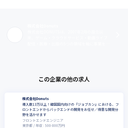
株式会社Donuts
株式会社DONUTSは、2007年2月の設立以
来、ゲーム・クラウドサービス・動画ライブ
配信・医療・出版の5つの領域を軸に事業を展
開しています。ゲーム事業では『D4DJ Groov
y Mix』『ブラック･･･
この企業の他の求人
株式会社Donuts
導入数13万以上！韓国国内向けの『ジョブカン』における、フ
ロントエンドからバックエンドの開発をお任せ／得意な開発分
こ
野を活かせます
フロントエンドエンジニア
東京都
年収 :
500
-
800
万円