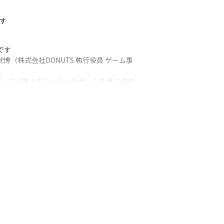
す
す

武博（株式会社DONUTS 執行役員 ゲーム事
グ」など数々のソーシャルゲームを世に送り