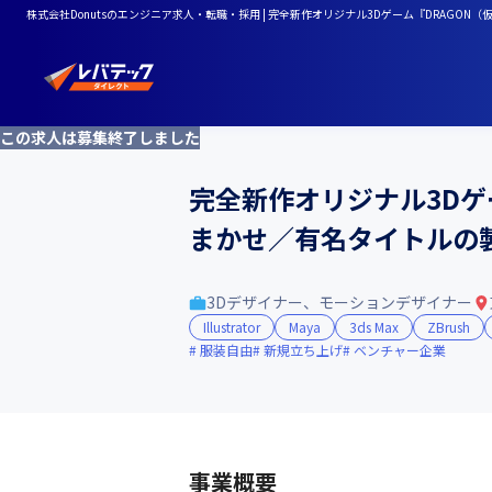
株式会社Donutsのエンジニア求人・転職・採用 | 完全新作オリジナル3Dゲーム『DRAG
この求人は募集終了しました
完全新作オリジナル3Dゲ
まかせ／有名タイトルの
3Dデザイナー、モーションデザイナー
Illustrator
Maya
3ds Max
ZBrush
服装自由
新規立ち上げ
ベンチャー企業
事業概要