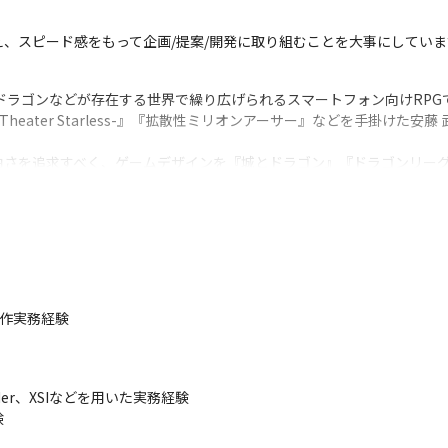
、スピード感をもって企画/提案/開発に取り組むことを大事にしていま
ドラゴンなどが存在する世界で繰り広げられるスマートフォン向けRPGで
eater Starless-』『拡散性ミリオンアーサー』などを手掛けた安藤 
白さを追求すべく、ゲームデザインを『城とドラゴン』『ドラゴンリー
会社PICTOY）が務めます
制作実務経験
uilder、XSIなどを用いた実務経験

、やりがいを持って制作に挑むことができます

験
指し、ゲーム開発に0から携わることが可能です