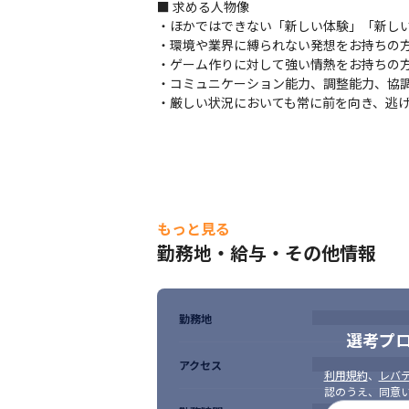
■ 求める人物像

・ほかではできない「新しい体験」「新しい
・環境や業界に縛られない発想をお持ちの方
・ゲーム作りに対して強い情熱をお持ちの方
・コミュニケーション能力、調整能力、協調
・厳しい状況においても常に前を向き、逃
もっと見る
勤務地・給与・その他情報
勤務地
選考プ
アクセス
利用規約
、
レバテ
認のうえ、同意