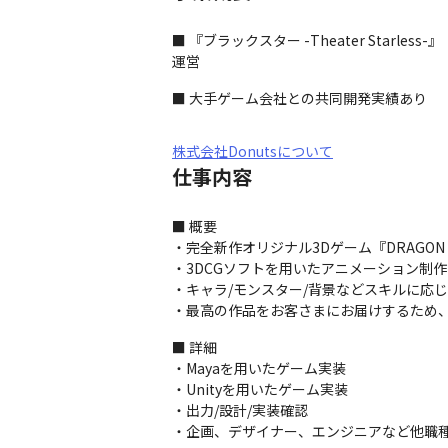
■ 『ブラックスター -Theater Star
運営
■ 大手ゲーム会社との共同開発実績あり
株式会社Donutsについて
仕事内容
■ 概要

・完全新作オリジナル3Dゲーム『DRAGO
・3DCGソフトを用いたアニメーション制作
・キャラ/モンスター/背景などスキルに応じ
・最高の作品をお客さまにお届けするため、
■ 詳細

・Mayaを用いたゲーム実装

・Unityを用いたゲーム実装

・出力/設計/実装確認

・企画、デザイナー、エンジニアなど他職