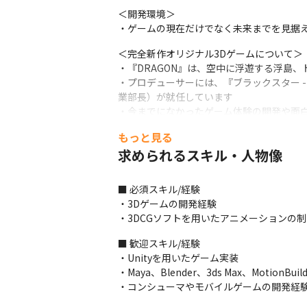
＜開発環境＞

・ゲームの現在だけでなく未来までを見据え
＜完全新作オリジナル3Dゲームについて＞

・『DRAGON』は、空中に浮遊する浮島、
・プロデューサーには、『ブラックスター -Th
業部長）が就任しています

・今までになかったゲーム体験の開発や面
出してきた、ゲームデザイナー森山 尋（株式
もっと見る
＜タイトル一覧＞

求められるスキル・人物像
・『ユアマジェスティ』

・『DRAGON』※誠意制作中

■ 必須スキル/経験

・『D4DJ Groovy Mix』

・3Dゲームの開発経験

・『ブラックスター -Theater Starless-』

・3DCGソフトを用いたアニメーションの
・『Tokyo 7th シスターズ』

・『暴走列伝 単車の虎』
■ 歓迎スキル/経験

・Unityを用いたゲーム実装

■ この仕事の面白み、魅力

・Maya、Blender、3ds Max、MotionB
・個々の裁量が大きく、自ら考えて行動でき
・コンシューマやモバイルゲームの開発経
・オリジナルタイトルでのNo.1獲得を目