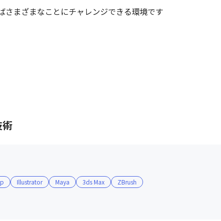
ばさまざまなことにチャレンジできる環境です
技術
op
Illustrator
Maya
3ds Max
ZBrush