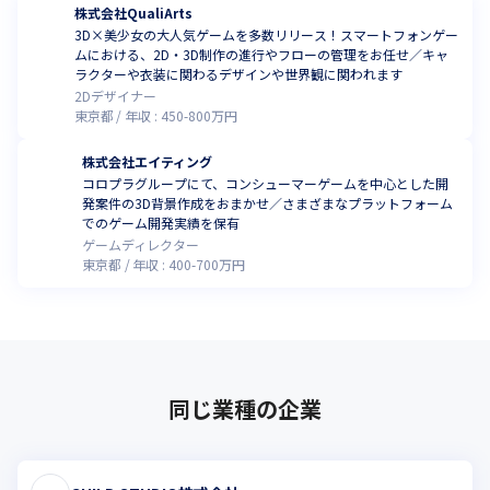
株式会社QualiArts
3D×美少女の大人気ゲームを多数リリース！スマートフォンゲー
ムにおける、2D・3D制作の進行やフローの管理をお任せ／キャ
ラクターや衣装に関わるデザインや世界観に関われます
2Dデザイナー
東京都
年収 :
450
-
800
万円
株式会社エイティング
コロプラグループにて、コンシューマーゲームを中心とした開
発案件の3D背景作成をおまかせ／さまざまなプラットフォーム
でのゲーム開発実績を保有
ゲームディレクター
東京都
年収 :
400
-
700
万円
同じ業種の企業