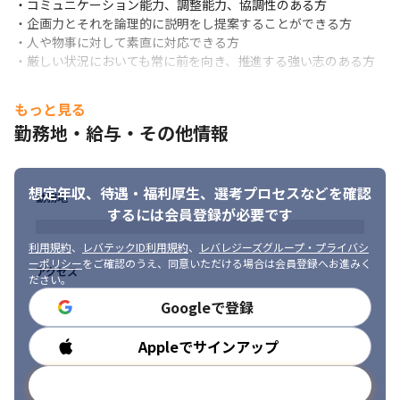
・コミュニケーション能力、調整能力、協調性のある方

・企画力とそれを論理的に説明をし提案することができる方

・人や物事に対して素直に対応できる方

・厳しい状況においても常に前を向き、推進する強い志のある方
もっと見る
勤務地・給与・その他情報
想定年収、待遇・福利厚生、
選考プロセスなどを確認
勤務地
するには会員登録が必要です
利用規約
、
レバテックID利用規約
、
レバレジーズグループ・プライバシ
少数精鋭メンバーで業務に取り組むことが可能です。
ーポリシー
をご確認のうえ、同意いただける場合は会員登録へお進みく
アクセス
ださい。
Googleで登録
Appleでサインアップ
勤務時間
メールアドレスで登録