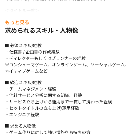
＜タイトル一覧＞

・『ユアマジェスティ』

もっと見る
・『DRAGON』※誠意制作中

求められるスキル・人物像
・『D4DJ Groovy Mix』

・『ブラックスター -Theater Starless-』

・『Tokyo 7th シスターズ』

■ 必須スキル/経験

・『暴走列伝 単車の虎』
・仕様書 / 企画書の作成経験

・ディレクターもしくはプランナーの経験

■ この仕事の面白み、魅力

※コンシューマゲーム、オンラインゲーム、ソーシャルゲーム、
・個々の裁量が大きく、自ら考えて行動でき、やりがいを持って
ネイティブゲームなど
制作に挑むことができます

・オリジナルタイトルでのNo.1獲得を目指し、ゲーム開発に0から
■ 歓迎スキル/経験

携わることが可能です
・チームマネジメント経験

・他社サービス分析に関する知識、経験

・サービス立ち上げから運用まで一貫して携わった経験

・ヒットタイトルの立ち上げ/運用経験

・エンジニア経験
■ 求める人物像

・ゲーム作りに対して強い情熱をお持ちの方
