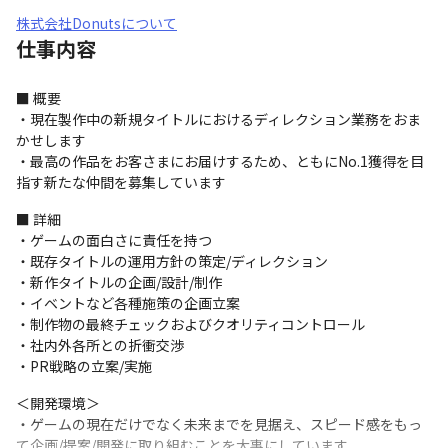
株式会社Donutsについて
仕事内容
■ 概要

・現在製作中の新規タイトルにおけるディレクション業務をおま
かせします

・最高の作品をお客さまにお届けするため、ともにNo.1獲得を目
指す新たな仲間を募集しています
■ 詳細

・ゲームの面白さに責任を持つ

・既存タイトルの運用方針の策定/ディレクション

・新作タイトルの企画/設計/制作

・イベントなど各種施策の企画立案

・制作物の最終チェックおよびクオリティコントロール

・社内外各所との折衝交渉

・PR戦略の立案/実施
＜開発環境＞

・ゲームの現在だけでなく未来までを見据え、スピード感をもっ
て企画/提案/開発に取り組むことを大事にしています