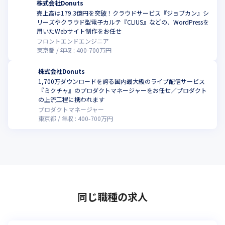
株式会社Donuts
売上高は179.3億円を突破！クラウドサービス『ジョブカン』シ
リーズやクラウド型電子カルテ『CLIUS』などの、WordPressを
こ
用いたWebサイト制作をお任せ
フロントエンドエンジニア
東京都
年収 :
400
-
700
万円
株式会社Donuts
1,700万ダウンロードを誇る国内最大級のライブ配信サービス
『ミクチャ』のプロダクトマネージャーをお任せ／プロダクト
こ
の上流工程に携われます
プロダクトマネージャー
東京都
年収 :
400
-
700
万円
同じ職種の求人