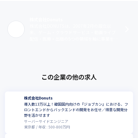
株式会社Donuts
株式会社DONUTSは、2007年2月の設立以
来、ゲーム・クラウドサービス・動画ライブ
配信・医療・出版の5つの領域を軸に事業を展
開しています。ゲーム事業では『D4DJ Groov
y Mix』『ブラック･･･
この企業の他の求人
株式会社Donuts
導入数13万以上！韓国国内向けの『ジョブカン』における、フ
ロントエンドからバックエンドの開発をお任せ／得意な開発分
こ
野を活かせます
サーバーサイドエンジニア
東京都
年収 :
500
-
800
万円