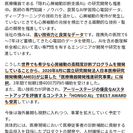
医療機器である『隠れ心房細動診断支援AI』の研究開発も推進
中。医師の専門知識・ノウハウ、良質なAI学習用心電図データ、
ディープラーニングの技術力を活かし、心房細動の発作が発生し
ていないときでも心房細動の兆候を検出できる画期的な技術・製
品の開発を推進しています。

当社の強みは、
高い技術力と良質なデータ
です。提携先の医院で6
～7年ほど蓄積してきた心電図のデータを使用し、AIを含め数理解
析全般において高い専門性を有するエンジニアが開発や研究を推
進しています。
こうした
世界でも希少な心房細動の高精度診断プログラムを開発
していることから、2020年8月に国立研究開発法人日本医療研究
開発機構(AMED)が公募した「医療機器開発推進研究事業」に採
択
。3年間で総額1億4000万円の補助を受けました。

また、高い技術力が評価され、
アーリーステージの優良なAIスタ
ートアップを評価するコンテスト「HONGO AI」でBEST AWARD
も受賞
しています。
今後は海外展開も視野に入れつつ、事業を拡大していく予定で
す。

具体的には、医療現場において医療従事者の診断補助に貢献する
製品投入を目指したプロダクトの開発や、人材確保によるサービ