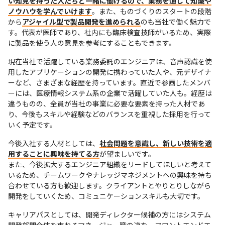
い知見を持った人たちと一緒に働けるので、業務を通して知識や
ノウハウを学んでいけます
。また、ものづくりのスタートの段階
から
アジャイル型で製品開発を進められる
のも当社で働く魅力で
す。代表が医師であり、社内にも臨床検査技師がいるため、実際
に製品を使う人の意見を参考にすることもできます。
現在当社で活躍している業務委託のエンジニアは、音声認識を使
用したアプリケーションの開発に携わっていた人や、元デザイナ
ーなど、さまざまな経歴を持っています。直近で参画したメンバ
ーには、医療情報システム系の企業で活躍していた人も。経歴は
違うものの、全員が当社の事業に必要な要素を持った人材であ
り、今後もスキルや経験などのバランスを重視した採用を行って
いく予定です。
今後入社する人材としては、
社会問題を意識し、新しい技術を適
用することに興味を持てる方
が望ましいです。

また、今後拡大するエンジニア組織をリードしてほしいと考えて
いるため、チームワークやナレッジマネジメントへの興味を持ち
合わせている方も歓迎します。クライアントとやりとりしながら
開発をしていくため、コミュニケーションスキルも大切です。
キャリアパスとしては、開発ディレクター候補の方にはシステム
開発部門全体を束ねるマネージャー職の道を、フロントエンドエ