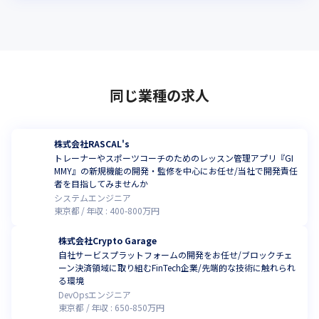
同じ業種の求人
株式会社RASCAL's
トレーナーやスポーツコーチのためのレッスン管理アプリ『GI
MMY』の新規機能の開発・監修を中心にお任せ/当社で開発責任
者を目指してみませんか
システムエンジニア
東京都
年収 :
400
-
800
万円
株式会社Crypto Garage
自社サービスプラットフォームの開発をお任せ/ブロックチェ
ーン決済領域に取り組むFinTech企業/先端的な技術に触れられ
る環境
DevOpsエンジニア
東京都
年収 :
650
-
850
万円