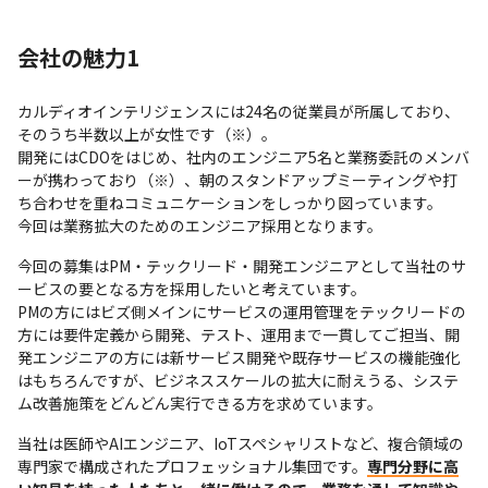
会社の魅力1
カルディオインテリジェンスには24名の従業員が所属しており、
そのうち半数以上が女性です（※）。

開発にはCDOをはじめ、社内のエンジニア5名と業務委託のメンバ
ーが携わっており（※）、朝のスタンドアップミーティングや打
ち合わせを重ねコミュニケーションをしっかり図っています。

今回は業務拡大のためのエンジニア採用となります。
今回の募集はPM・テックリード・開発エンジニアとして当社のサ
ービスの要となる方を採用したいと考えています。

PMの方にはビズ側メインにサービスの運用管理をテックリードの
方には要件定義から開発、テスト、運用まで一貫してご担当、開
発エンジニアの方には新サービス開発や既存サービスの機能強化
はもちろんですが、ビジネススケールの拡大に耐えうる、システ
ム改善施策をどんどん実行できる方を求めています。
当社は医師やAIエンジニア、IoTスペシャリストなど、複合領域の
専門家で構成されたプロフェッショナル集団です。
専門分野に高