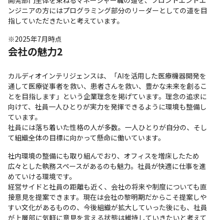
ンジニアの方にはプログラミング部分のリーダーとしての道を目
指していただきたいと考えています。
※2025年7月時点
会社の魅力2
カルディオインテリジェンスは、「AIを活用した医療機器開発を
通して医療従事者を救い、患者さんを救い、豊かな未来を創るこ
とを目指します」という企業理念を掲げています。理念の追求に
向けて、社員一人ひとりが実力を発揮できるように環境も整備し
ています。

社員には落ち着いた性格の人が多数。一人ひとりが自分の、そし
て組織全体の目標に向かって懸命に働いています。
社内環境の整備にも取り組んでおり、オフィスを増床したため
広々とした執務スペースがあるのも魅力。社員が快適に仕事を進
めていける環境です。

経営サイドと社員の距離も近く、会社の将来や制度についても直
接意見を提案できます。現在は会社の黎明期だからこそ提案しや
すい文化があるものの、今後組織が拡大していった後にも、社員
が上層部に気軽に意見を言える状態は維持していきたいと考えて