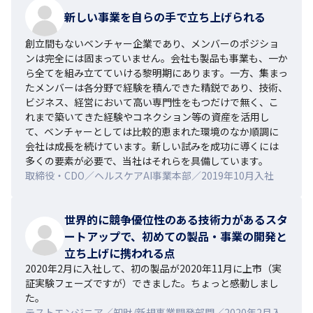
新しい事業を自らの手で立ち上げられる
創立間もないベンチャー企業であり、メンバーのポジショ
ンは完全には固まっていません。会社も製品も事業も、一か
ら全てを組み立てていける黎明期にあります。一方、集まっ
たメンバーは各分野で経験を積んできた精鋭であり、技術、
ビジネス、経営において高い専門性をもつだけで無く、こ
れまで築いてきた経験やコネクション等の資産を活用し
て、ベンチャーとしては比較的恵まれた環境のなか順調に
会社は成長を続けています。新しい試みを成功に導くには
多くの要素が必要で、当社はそれらを具備しています。
取締役・CDO／ヘルスケアAI事業本部／2019年10月入社
世界的に競争優位性のある技術力があるスタ
ートアップで、初めての製品・事業の開発と
立ち上げに携われる点
2020年2月に入社して、初の製品が2020年11月に上市（実
証実験フェーズですが）できました。ちょっと感動しまし
た。
テストエンジニア／知財/新規事業開発部門／2020年2月入