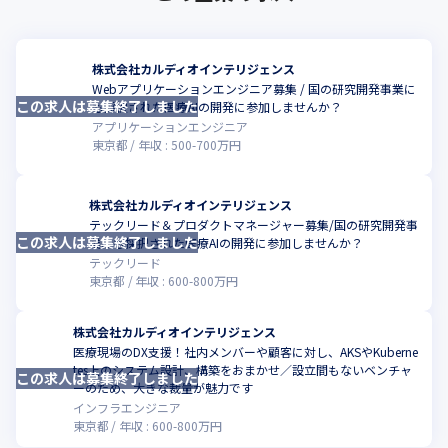
株式会社カルディオインテリジェンス
Webアプリケーションエンジニア募集 / 国の研究開発事業に
この求人は募集終了しました
こ
も採択された医療AIの開発に参加しませんか？
アプリケーションエンジニア
東京都
年収 :
500
-
700
万円
株式会社カルディオインテリジェンス
テックリード＆プロダクトマネージャー募集/国の研究開発事
この求人は募集終了しました
こ
業にも採択された医療AIの開発に参加しませんか？
テックリード
東京都
年収 :
600
-
800
万円
株式会社カルディオインテリジェンス
医療現場のDX支援！社内メンバーや顧客に対し、AKSやKuberne
tes上のシステム設計、構築をおまかせ／設立間もないベンチャ
この求人は募集終了しました
こ
ーのため、大きな裁量が魅力です
インフラエンジニア
東京都
年収 :
600
-
800
万円