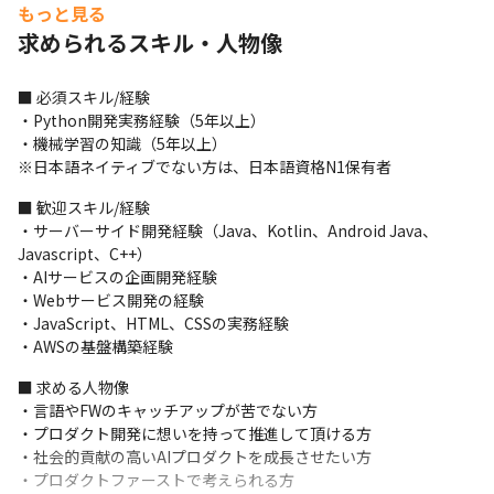
・AIを搭載したシステム開発のスキルを身につけることができま
もっと見る
す

求められるスキル・人物像
・先端技術の知識を習得できます

・企画立案力を身につけることができます
■ 必須スキル/経験

・Python開発実務経験（5年以上）

・機械学習の知識（5年以上）

※日本語ネイティブでない方は、日本語資格N1保有者
■ 歓迎スキル/経験

・サーバーサイド開発経験（Java、Kotlin、Android Java、
Javascript、C++）

・AIサービスの企画開発経験

・Webサービス開発の経験

・JavaScript、HTML、CSSの実務経験

・AWSの基盤構築経験
■ 求める人物像

・言語やFWのキャッチアップが苦でない方

・プロダクト開発に想いを持って推進して頂ける方

・社会的貢献の高いAIプロダクトを成長させたい方

・プロダクトファーストで考えられる方
