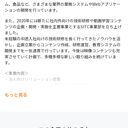
ム、食品など、さまざまな業界の業務システムやWebアプリケー
ションの開発を行っています。
また、2020年には新たに社内外向けの技術研修や動画学習コンテ
ンツの企画・開発・実施を主要事業とするSITC事業部を立ち上げ
一人ひとりのキャリアビジョンを尊重する文化があります。
ました。

未経験の中途入社向けの技術研修を長く行ってきたノウハウを活
かし、企画立案からコンテンツ作成、研修運営、教育システムの
開発までを一気通貫で行っています。今後は映像コンテンツも充
実させていく計画で、多種多様な新しい取り組みを続けていま
す。 
＜事業内容＞

・法人向けソリューション提案

・Web/モバイルコンテンツ構築および運営管理

・システム、アプリケーション開発/運用

もっと見る
・ネットワークの設計/構築

・戦略コンサルテーション

・デジタルマーケティング支援

・Webサイト制作、Webシステム開発

・プロダクト&サービス開発