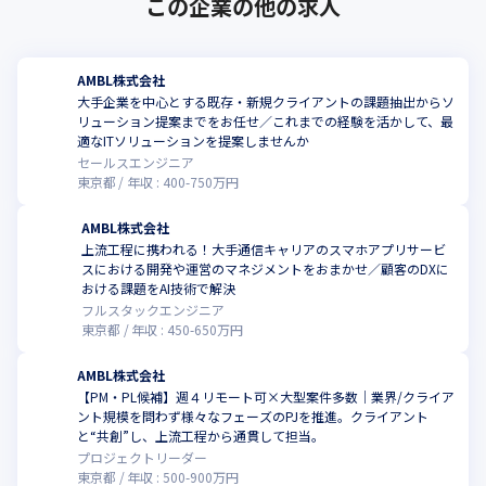
この企業の他の求人
＜事業の魅力＞

・大手SIerと長く深く関係を構築しているため、企画や提案をは
じめとする上流工程から実装、運用まで一気通貫で当社が担当し
AMBL株式会社
ています

大手企業を中心とする既存・新規クライアントの課題抽出からソ
・グループで手掛ける研修センターの独自カリキュラムにて、ク
フラットに自分の意見を伝えられる環境です。
リューション提案までをお任せ／これまでの経験を活かして、最
ラウドやAIに強い人材を育成しています

適なITソリューションを提案しませんか
・毎年各部門で新しい取り組みや投資を行っており、ベンチャー
セールスエンジニア
スピリットを忘れずに成長し続けています

東京都
年収 :
400
-
750
万円
・専門分野のスペシャリストが所属しており、グループ全体での
増益増収を実現しています
AMBL株式会社
上流工程に携われる！大手通信キャリアのスマホアプリサービ
スにおける開発や運営のマネジメントをおまかせ／顧客のDXに
おける課題をAI技術で解決
フルスタックエンジニア
東京都
年収 :
450
-
650
万円
AMBL株式会社
【PM・PL候補】週４リモート可×大型案件多数｜業界/クライア
ント規模を問わず様々なフェーズのPJを推進。クライアント
と“共創”し、上流工程から通貫して担当。
プロジェクトリーダー
東京都
年収 :
500
-
900
万円