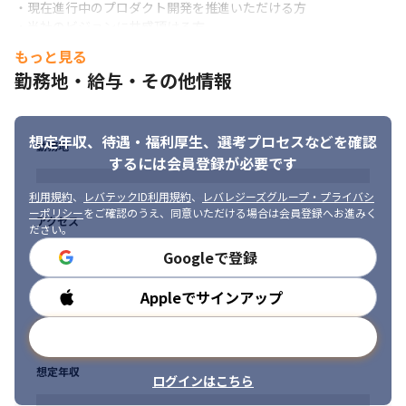
・現在進行中のプロダクト開発を推進いただける方

・当社のビジョンに共感頂ける方
もっと見る
社内のコミュニケーションを大切にしています。
＜経営理念＞

勤務地・給与・その他情報
AMBLは、全ての仕事に「三方よし」を実践することを経営理念と
して大切にしています。

「三方よし」とは、江戸時代に活躍した近江商人の経営哲学のひ
とつで、「ビジネスにおいて売り手と買い手が満足するのは当然
想定年収、待遇・福利厚生、
選考プロセスなどを確認
勤務地
のこと、その上で社会に貢献できてこそよいビジネス」という考
するには会員登録が必要です
え方です。

AMBLは、社員が所属することを誇れる組織、継続して仕事を依頼
利用規約
、
レバテックID利用規約
、
レバレジーズグループ・プライバシ
したくなる企業、そして社会に役立つ技術を提供し持続的な社会
ーポリシー
をご確認のうえ、同意いただける場合は会員登録へお進みく
アクセス
ださい。
の発展に寄与する「三方よし」を経営判断の基準としています。
Googleで登録
＜ミッション＞

「デジタルの力でチャレンジする人が報われる社会を作る」

Appleでサインアップ
勤務時間
AMBLの創業事業は人材派遣でした。チャレンジする人と向き合
い、その活躍する場を作っていくことで、きちんと報われる社会
メールアドレスで登録
を作りたい。その思いはいまも変わっていません。

現在はAI開発をはじめ4つの事業領域で幅広くご支援をしています
想定年収
が、中心にあるのはチャレンジする人です。また、お客さま企業
ログインはこちら
の中でDXを推進するかたも同様にチャレンジする人だと考えてい