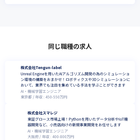
同じ職種の求人
株式会社Tengun-label
Unreal Engineを用いたAIアルゴリズム開発の為のシミュレーショ
ン環境の構築をおまかせ！ロボティクスや3Dシミュレーションに
おいて、業界でも注目を集めている手法を学ぶことができます
AI・機械学習エンジニア
東京都
年収 :
450
-
550
万円
株式会社スマレジ
東証グロース市場上場！Pythonを用いたデータ分析やIoT機
器開発など、小売店向けの新規事業開発をお任せします
AI・機械学習エンジニア
大阪府
年収 :
400
-
800
万円