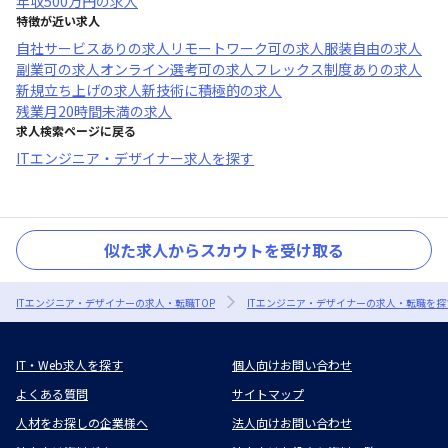
年収
500万円
の求人
特徴が近い求人
自社サービスあり
の求人
リモートワーク可
の求人
服装自由
の求人
副業可
の求人
オンライン選考可
の求人
フレックス制度あり
の求人
新規立ち上げ
の求人
新技術に積極的
の求人
残業月20時間未満
の求人
求人検索ページに戻る
ITエンジニア・デザイナー求人を探す
似た求人からスカウトを受け取る
ITエンジニア・デザイナーの求人・転職TOP
ITエンジニア・デザイナーの求人・転職を探
IT・Web求人を探す
個人向けお問い合わせ
よくある質問
サイトマップ
人材をお探しの企業様へ
法人向けお問い合わせ