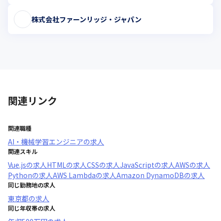
株式会社ファーンリッジ・ジャパン
関連リンク
関連職種
AI・機械学習エンジニア
の求人
関連スキル
Vue.js
の求人
HTML
の求人
CSS
の求人
JavaScript
の求人
AWS
の求人
Python
の求人
AWS Lambda
の求人
Amazon DynamoDB
の求人
同じ勤務地の求人
東京都
の求人
同じ年収帯の求人