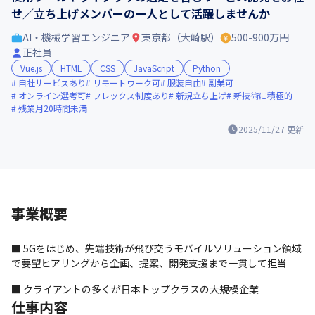
せ／立ち上げメンバーの一人として活躍しませんか
AI・機械学習エンジニア
東京都（大崎駅）
500-900万円
正社員
Vue.js
HTML
CSS
JavaScript
Python
自社サービスあり
リモートワーク可
服装自由
副業可
オンライン選考可
フレックス制度あり
新規立ち上げ
新技術に積極的
残業月20時間未満
2025/11/27
更新
事業概要
■ 5Gをはじめ、先端技術が飛び交うモバイルソリューション領域
で要望ヒアリングから企画、提案、開発支援まで一貫して担当
■ クライアントの多くが日本トップクラスの大規模企業
仕事内容