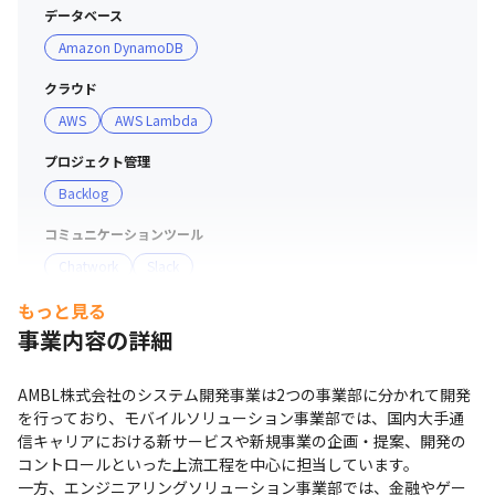
・フルスタックエンジニアやAIエンジニアをはじめ、技術
データベース
力の高いメンバーが多く、スキルアップが目指せる環境で
Amazon DynamoDB
す

・毎月社内勉強会や部会、課会を実施し、頻繁にナレッジ
クラウド
の共有を行っています
AWS
AWS Lambda
プロジェクト管理
Backlog
コミュニケーションツール
Chatwork
Slack
もっと見る
支給PC
事業内容の詳細
現場で選択可能（Windows/Mac）
AMBL株式会社のシステム開発事業は2つの事業部に分かれて開発
を行っており、モバイルソリューション事業部では、国内大手通
信キャリアにおける新サービスや新規事業の企画・提案、開発の
コントロールといった上流工程を中心に担当しています。

一方、エンジニアリングソリューション事業部では、金融やゲー