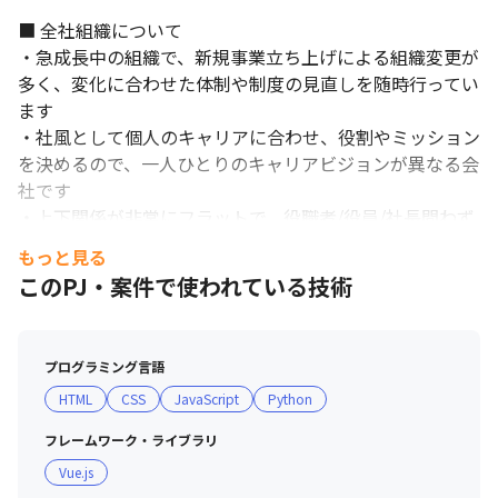
■ 全社組織について

・急成長中の組織で、新規事業立ち上げによる組織変更が
多く、変化に合わせた体制や制度の見直しを随時行ってい
ます

・社風として個人のキャリアに合わせ、役割やミッション
を決めるので、一人ひとりのキャリアビジョンが異なる会
社です

・上下関係が非常にフラットで、役職者/役員/社長問わず
1on1面談で意思や提案を伝えることができます

もっと見る
・経営陣の多くが技術者出身で、エンジニアやクリエイタ
このPJ・案件で使われている技術
ーの働きやすさを第一に考えており、メンバー一人ひとり
の想い描くキャリアパスを実現できる環境があります

プログラミング言語
■ 教育支援制度

HTML
CSS
JavaScript
Python
・育成制度、資格取得支援制度、キャリアアップ制度が充
実しています

フレームワーク・ライブラリ
・入社後もスキルアップできる環境を徹底し、社員の成長
Vue.js
への投資を惜しみません 
