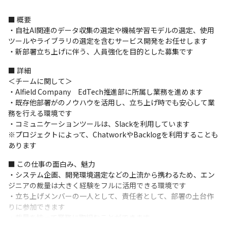
■ 概要

・自社AI関連のデータ収集の選定や機械学習モデルの選定、使用
ツールやライブラリの選定を含むサービス開発をお任せします

・新部署立ち上げに伴う、人員強化を目的とした募集です
■ 詳細

＜チームに関して＞

・AIfield Company　EdTech推進部に所属し業務を進めます

・既存他部署がのノウハウを活用し、立ち上げ時でも安心して業
務を行える環境です

・コミュニケーションツールは、Slackを利用しています

※プロジェクトによって、ChatworkやBacklogを利用することも
あります
■ この仕事の面白み、魅力

・システム企画、開発環境選定などの上流から携わるため、エン
ジニアの裁量は大きく経験をフルに活用できる環境です

・立ち上げメンバーの一人として、責任者として、部署の土台作
りに参加できます

・裁量を持って業務に取組むことができます
