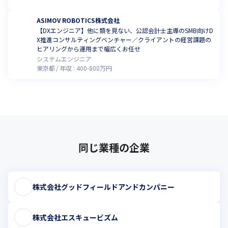
ASIMOV ROBOTICS株式会社
【DXエンジニア】他に類を見ない、公認会計士主導のSMB向けD
X推進コンサルティングベンチャー／クライアントの経営課題の
ヒアリングから運用まで幅広くお任せ
システムエンジニア
東京都
年収 :
400
-
800
万円
同じ業種の企業
株式会社グッドフィールドアンドカンパニー
株式会社エスキュービズム