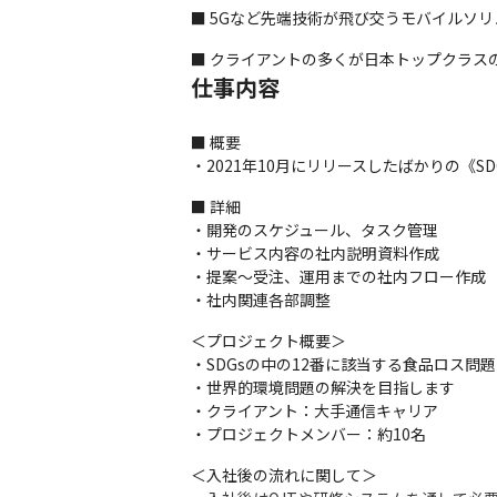
■ 5Gなど先端技術が飛び交うモバイルソ
■ クライアントの多くが日本トップクラス
仕事内容
■ 概要

・2021年10月にリリースしたばかりの
■ 詳細

・開発のスケジュール、タスク管理

・サービス内容の社内説明資料作成

・提案〜受注、運用までの社内フロー作成

・社内関連各部調整
＜プロジェクト概要＞

・SDGsの中の12番に該当する食品ロス問題を
・世界的環境問題の解決を目指します

・クライアント：大手通信キャリア

・プロジェクトメンバー：約10名
＜入社後の流れに関して＞
