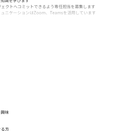
知識を学びます

ェクトへコミットできるよう専任担当を募集します

ミュニケーションはZoom、Teamsを活用しています
とで、やりがいを感じられるのはもちろん市場価値の高いIT人材へと成長
保守や次期開発に向けた要件定義がメインです

向けのプロモーションの検討や施策の実施などシステム開発や運用に留
事をする」のではなく「自ら提案する」スタイルです

を動かし、チーム一丸となって共に創り上げる、【モノづくりの醍醐味
やクリエイターの働きやすさを第一に考えており、メンバー1人1人の
も一緒に考え、実現に向けバックアップしていきます
る興味
る方
