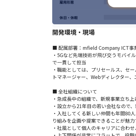
雇用形態
休日・休暇
開発環境・現場
■ 配属部署：mfield Company ICT事
・5Gなど先端技術が飛び交うモバイ
で一貫して担当

・職能としては、プリセールス、セー
トマネージャー、Webディレクター、
■ 全社組織について

・急成長中の組織で、新規事業立ち上
・設立から21年目の若い会社なので、
・入社してくる新しい仲間も年間80
り組みを企画や提案できることが魅力で
・社風として個人のキャリアに合わせ
・上下関係が非常にフラットで、役職者