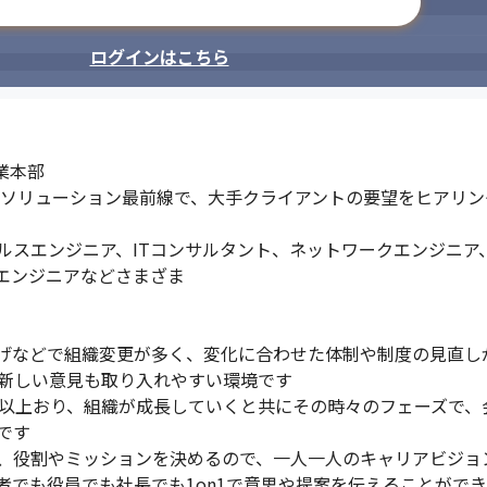
メールアドレスで登録
ログインはこちら
業本部

ルソリューション最前線で、大手クライアントの要望をヒアリ
ルスエンジニア、ITコンサルタント、ネットワークエンジニア
エンジニアなどさまざま

げなどで組織変更が多く、変化に合わせた体制や制度の見直しが
新しい意見も取り入れやすい環境です

人以上おり、組織が成長していくと共にその時々のフェーズで、
す

、役割やミッションを決めるので、一人一人のキャリアビジョン
でも役員でも社長でも1on1で意思や提案を伝えることができ