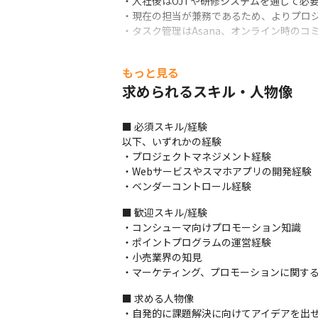
・入社後はOJTや研修システムを通して必要
・現在の担当が兼務であるため、よりプロジ
・タスク管理はAsana、オンライン時のコ
■この仕事の面白み、魅力

もっと見る
・世界的環境問題の解決に貢献できます

・大規模なプロジェクトでPM経験を積むこ
求められるスキル・人物像
・すでに開始しているサービスのため、運用
・toC向けサービスでもあるので、消費者
■ 必須スキル/経験

ントしていくことができます

以下、いずれかの経験

・直請案件がほとんどで「言われた通りに仕
・プロジェクトマネジメント経験

・自分のアイデアが源泉となり、お客様の心
・Webサービスやスマホアプリの開発経験

・経営陣の多くが技術者出身で、エンジニア
・ベンダーコントロール経験
ります

・ 個々の将来ビジョンについて会社として
■ 歓迎スキル/経験

・コンシューマ向けプロモーション知識

・ポイントプログラムの運営経験

・小売業界の知見

・マーケティング、プロモーションに関す
■ 求める人物像

・自発的に課題解決に向けてアイデアを出せ