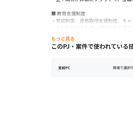
■ 教育支援制度

・育成制度、資格取得支援制度、キャ
・入社後もスキルアップができる環境を
・フルスタックエンジニアや、AIエ
もっと見る
・毎月社内勉強会や部会、課会を実施
このPJ・案件で使われている
支給PC
現場で選択可能