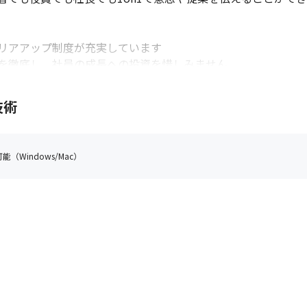
リアアップ制度が充実しています

徹底し、社員の成長への投資を惜しみません 

ンジニアなど技術力の高いメンバーが多く、スキルアップが目指せ
し、頻繁にナレッジの共有を行っています
技術
（Windows/Mac）