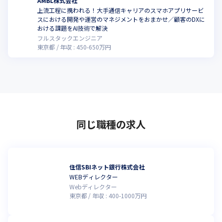
AMBL株式会社
上流工程に携われる！大手通信キャリアのスマホアプリサービ
スにおける開発や運営のマネジメントをおまかせ／顧客のDXに
おける課題をAI技術で解決
フルスタックエンジニア
東京都
年収 :
450
-
650
万円
同じ職種の求人
住信SBIネット銀行株式会社
WEBディレクター
Webディレクター
東京都
年収 :
400
-
1000
万円