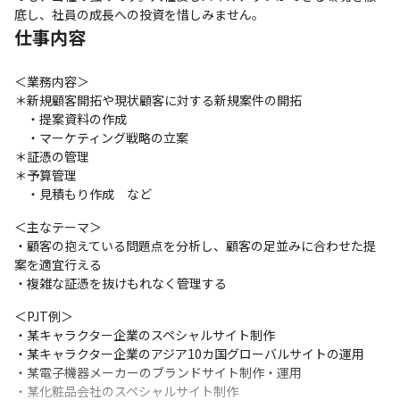
底し、社員の成長への投資を惜しみません。
仕事内容
＜業務内容＞

＊新規顧客開拓や現状顧客に対する新規案件の開拓

　・提案資料の作成

　・マーケティング戦略の立案

＊証憑の管理

＊予算管理

　・見積もり作成　など
＜主なテーマ＞

・顧客の抱えている問題点を分析し、顧客の足並みに合わせた提
案を適宜行える

・複雑な証憑を抜けもれなく管理する
＜PJT例＞

・某キャラクター企業のスペシャルサイト制作

・某キャラクター企業のアジア10カ国グローバルサイトの運用

・某電子機器メーカーのブランドサイト制作・運用

・某化粧品会社のスペシャルサイト制作