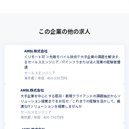
この企業の他の求人
AMBL株式会社
＜リモート可 ＞先端モバイル技術で大手企業の課題を解決す
るセールスエンジニア／ITインフラまたは法人営業の経験者優
遇
セールスエンジニア
東京都
年収 :
450
-
550
万円
AMBL株式会社
大手企業を中心とする既存・新規クライアントの課題抽出からソ
リューション提案までをお任せ／これまでの経験を活かして、最
適なITソリューションを提案しませんか
セールスエンジニア
東京都
年収 :
400
-
750
万円