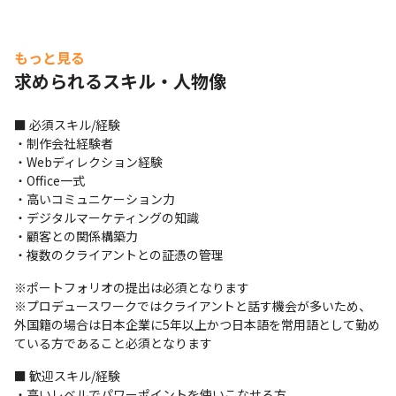
もっと見る
求められるスキル・人物像
■ 必須スキル/経験

・制作会社経験者

・Webディレクション経験

・Office一式

・高いコミュニケーション力

・デジタルマーケティングの知識

・顧客との関係構築力

・複数のクライアントとの証憑の管理
※ポートフォリオの提出は必須となります

※プロデュースワークではクライアントと話す機会が多いため、
外国籍の場合は日本企業に5年以上かつ日本語を常用語として勤め
ている方であること必須となります
■ 歓迎スキル/経験

・高いレベルでパワーポイントを使いこなせる方
