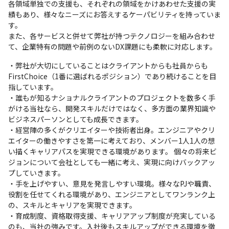
各領域単独での支援も、それぞれの領域をかけあわせた支援の実
績もあり、様々なニーズにお答えするケーパビリティを持っていま
す。

また、各サービスと併せて弊社が持つテクノロジーを組み合わせ
て、企業特有の問題や前例のないDX課題にも柔軟に対応します。
・弊社が大切にしていることはクライアントからも社員からも
FirstChoice（1番に選ばれるポジション）であり続けることを目
指しています。

・誰もが知るナショナルクライアントのプロジェクトを数多く手
がける当社なら、開発スキルだけではなく、多方面の業界知識や
ビジネスパーソンとしても成長できます。

・経営陣の多くがクリエイターや技術者出身。エンジニアやクリ
エイターの働きやすさを第一に考えており、メンバー1人1人の想
い描くキャリアパスを実現できる環境があります。 個々の将来ビ
ジョンについて会社としても一緒に考え、実現に向けバックアッ
プしていきます。

・手を上げやすい、意見を発言しやすい環境。様々なPJや職責、
役割を任せてくれる環境があり、エンジニアとしてワンランク上
の、スキルとキャリアを実現できます。

・育成制度、資格取得支援、キャリアアップ制度が充実している
のも、当社の強みです。入社後もスキルアップができる環境を徹