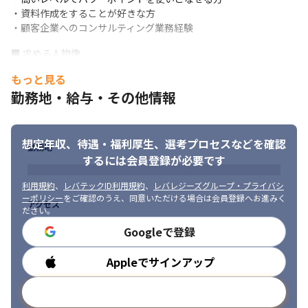
・資料作成をすることが好きな方

・顧客企業へのコンサルティング業務経験
■ 求める人物像

・企画力のある方

もっと見る
・大量業務を捌ける方

勤務地・給与・その他情報
・高いコミュニケーション能力

・他者への深いおもいやりがある方

・リーダーシップがある方

・体裁だけのコミュニケーションが嫌いな方

想定年収、待遇・福利厚生、
選考プロセスなどを確認
勤務地
・厳しい真実も軋轢を作らず述べられる方

するには会員登録が必要です
・「ものしり」な方
利用規約
、
レバテックID利用規約
、
レバレジーズグループ・プライバシ
ーポリシー
をご確認のうえ、同意いただける場合は会員登録へお進みく
アクセス
ださい。
Googleで登録
Appleでサインアップ
勤務時間
メールアドレスで登録