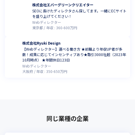
株式会社エバーグリーンクリエイター
SEOに長けたディレクタさん探してます。一緒にECサイト
を盛り上げてください！
Webディレクター
東京都
年収 :
360
-
600
万円
株式会社Ryuki Design
【Webディレクター】選べる働き方 ★前職より年収UP者が多
数！成果に応じてインセンティブあり★取引3000社超（2023年
10月時点） ★年間休日123日
Webディレクター
大阪府
年収 :
350
-
650
万円
同じ業種の企業