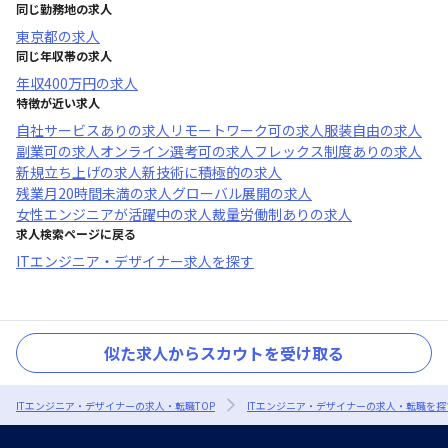
同じ勤務地の求人
東京都
の求人
同じ年収帯の求人
年収
400万円
の求人
特徴が近い求人
自社サービスあり
の求人
リモートワーク可
の求人
服装自由
の求人
副業可
の求人
オンライン選考可
の求人
フレックス制度あり
の求人
新規立ち上げ
の求人
新技術に積極的
の求人
残業月20時間未満
の求人
グローバル展開
の求人
女性エンジニアが活躍中
の求人
裁量労働制あり
の求人
求人検索ページに戻る
ITエンジニア・デザイナー求人を探す
似た求人からスカウトを受け取る
ITエンジニア・デザイナーの求人・転職TOP
ITエンジニア・デザイナーの求人・転職を探