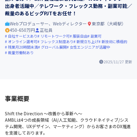
出身者活躍中／テレワーク・フレックス勤務・副業可能／
裁量のあるビッグPJTをお任せ！
Webプロデューサー、Webディレクター
東京都（大崎駅）
450-650万円
正社員
自社サービスあり
リモートワーク可
服装自由
副業可
オンライン選考可
フレックス制度あり
新規立ち上げ
新技術に積極的
残業月20時間未満
グローバル展開
女性エンジニアが活躍中
裁量労働制あり
2025/11/27
更新
事業概要
Shift the Direction ～改善から革新へ～

AMBLは4つの成長領域（AI/人工知能、クラウドネイティブ/シス
テム開発、UXデザイン、マーケティング）からお客さまのDX推進
を支援しております。
