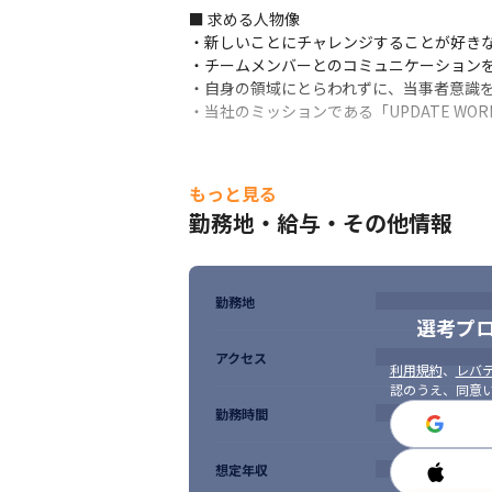
■ 求める人物像

・新しいことにチャレンジすることが好きな
・チームメンバーとのコミュニケーションを
・自身の領域にとらわれずに、当事者意識を
・当社のミッションである「UPDATE WOR
もっと見る
勤務地・給与・その他情報
勤務地
選考プ
アクセス
利用規約
、
レバテ
認のうえ、同意
勤務時間
想定年収