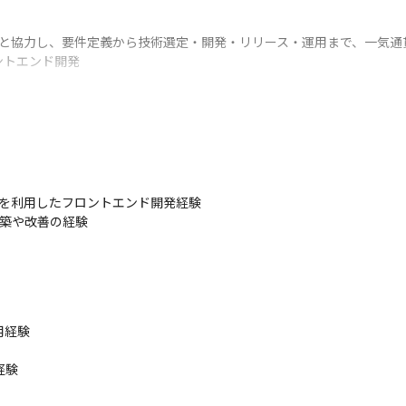
アと協力し、要件定義から技術選定・開発・リリース・運用まで、一気通
トエンド開発

活動

js のいずれかを利用したフロントエンド開発経験

構築や改善の経験

経験

験
