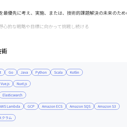
を最優先に考え、実施、または、技術的課題解決の未来のための
野心的な戦略や目標に向かって挑戦し続ける

クトの成長を考え、ユーザにとってより最適なソリューションを


技術
合い、議論し、より最適な結果を導き出す
t
Go
Java
Python
Scala
Kotlin
Vue.js
Nuxt.js
Elasticsearch
AWS Lambda
GCP
Amazon ECS
Amazon SQS
Amazon S3
スクラム