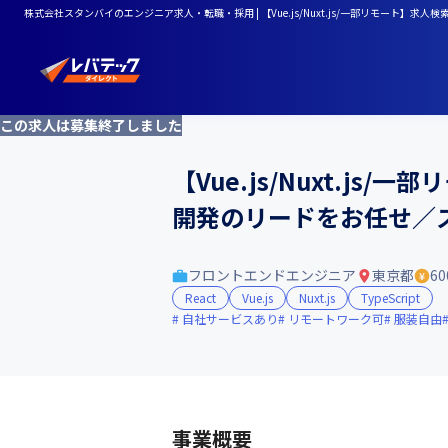
株式会社スタンバイのエンジニア求人・転職・採用 | 【Vue.js/Nuxt.js/一部リモー
この求人は募集終了しました
【Vue.js/Nuxt.
開発のリードをお任せ／
フロントエンドエンジニア
東京都
60
React
Vue.js
Nuxt.js
TypeScript
自社サービスあり
リモートワーク可
服装自由
事業概要