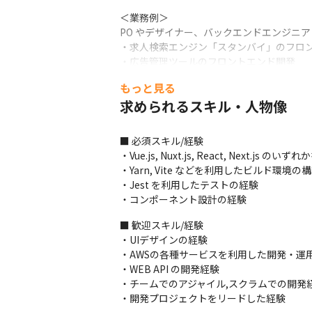
＜業務例＞

PO やデザイナー、バックエンドエンジニ
・求人検索エンジン「スタンバイ」のフロン
・広告管理ツールのフロントエンド開発

・各種 UI 改善施策のABテストの実装

もっと見る
・既存コードのリファクタリングなどの改善
求められるスキル・人物像
・依存ライブラリ更新等の保守運用業務
■ 必須スキル/経験

・Vue.js, Nuxt.js, React, Next.
・Yarn, Vite などを利用したビルド環境の
・Jest を利用したテストの経験

・コンポーネント設計の経験
■ 歓迎スキル/経験

・UIデザインの経験

・AWSの各種サービスを利用した開発・運用
・WEB API の開発経験

・チームでのアジャイル,スクラムでの開発経
・開発プロジェクトをリードした経験