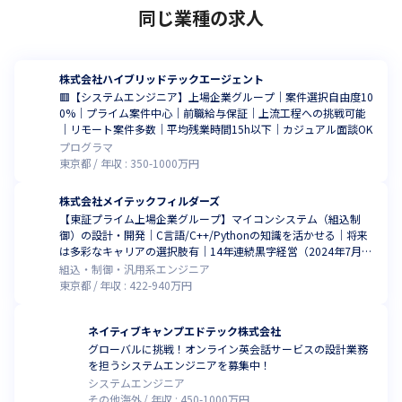
同じ業種の求人
株式会社ハイブリッドテックエージェント
🟥【システムエンジニア】上場企業グループ｜案件選択自由度10
0%｜プライム案件中心｜前職給与保証｜上流工程への挑戦可能
｜リモート案件多数｜平均残業時間15h以下｜カジュアル面談OK
プログラマ
東京都
年収 :
350
-
1000
万円
株式会社メイテックフィルダーズ
【東証プライム上場企業グループ】マイコンシステム（組込制
御）の設計・開発｜C言語/C++/Pythonの知識を活かせる｜将来
は多彩なキャリアの選択肢有｜14年連続黒字経営（2024年7月時
点）
組込・制御・汎用系エンジニア
東京都
年収 :
422
-
940
万円
ネイティブキャンプエドテック株式会社
グローバルに挑戦！オンライン英会話サービスの設計業務
を担うシステムエンジニアを募集中！
システムエンジニア
その他海外
年収 :
450
-
1000
万円