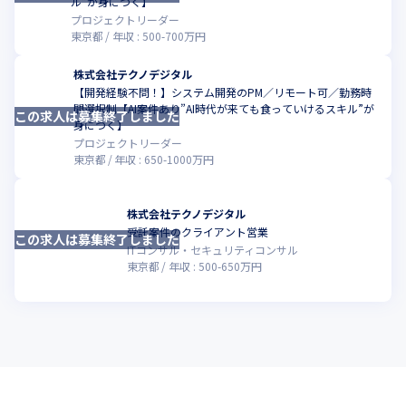
ル”が身につく】
プロジェクトリーダー
東京都
年収 :
500
-
700
万円
株式会社テクノデジタル
【開発経験不問！】システム開発のPM／リモート可／勤務時
間選択制【AI案件あり”AI時代が来ても食っていけるスキル”が
この求人は募集終了しました
こ
身につく】
プロジェクトリーダー
東京都
年収 :
650
-
1000
万円
株式会社テクノデジタル
受託案件のクライアント営業
この求人は募集終了しました
こ
ITコンサル・セキュリティコンサル
東京都
年収 :
500
-
650
万円