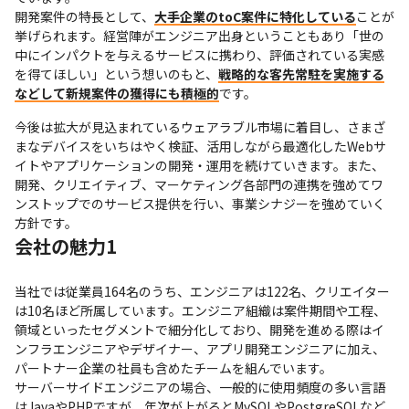
開発案件の特長として、
大手企業のtoC案件に特化している
ことが
挙げられます。経営陣がエンジニア出身ということもあり「世の
中にインパクトを与えるサービスに携わり、評価されている実感
を得てほしい」という想いのもと、
戦略的な客先常駐を実施する
などして新規案件の獲得にも積極的
です。
今後は拡大が見込まれているウェアラブル市場に着目し、さまざ
まなデバイスをいちはやく検証、活用しながら最適化したWebサ
イトやアプリケーションの開発・運用を続けていきます。また、
開発、クリエイティブ、マーケティング各部門の連携を強めてワ
ンストップでのサービス提供を行い、事業シナジーを強めていく
方針です。
会社の魅力1
当社では従業員164名のうち、エンジニアは122名、クリエイター
は10名ほど所属しています。エンジニア組織は案件期間や工程、
領域といったセグメントで細分化しており、開発を進める際はイ
ンフラエンジニアやデザイナー、アプリ開発エンジニアに加え、
パートナー企業の社員も含めたチームを組んでいます。

サーバーサイドエンジニアの場合、一般的に使用頻度の多い言語
はJavaやPHPですが、年次が上がるとMySQLやPostgreSQLなど