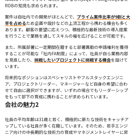
RDBの知見も求められます。
案件は自社内での開発がほとんどで、
プライム案件比率が9割と大
半を占める
ため企画や設計などの上流工程から携わる機会も多く
あります。顧客の要望に応えつつ、積極的な最新技術の導入提案
を行うことで業務を通してスキルの幅を広げることが可能です。
また、所属部署に一定期間在籍すると部署異動の申請権利を獲得
することが可能な「社内FA制度」によって、社員が自ら業務内容
を見直したり、
挑戦したいプロジェクトに挑戦する機会
を設けて
います。
将来的なポジションはスペシャリストやフルスタックエンジニ
ア、プロジェクトリーダー、マネージャーなど自身の希望に合わ
せて自由に選択ができますが、いずれの場合でもリーダーシップ
をもって部下の育成に携わることが求められています。
会社の魅力2
社員の平均年齢は31歳と若く、積極的に新たな技術をキャッチア
ップしている社員が多く在籍しています。そのため、若手エンジ
ニア向けの中長期的な技術力の育成やマネジメントレイヤーに昇