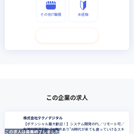
その他IT職種
未経験
次へ進む
この企業の求人
株式会社テクノデジタル
【ポテンシャル層大歓迎！】システム開発のPL／リモート可／
勤務時間選択制【AI案件あり”AI時代が来ても食っていけるスキ
この求人は募集終了しました
こ