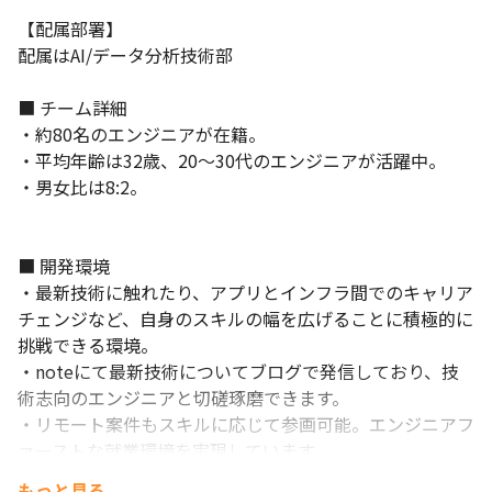
与）
【配属部署】

【働き方・環境】

配属はAI/データ分析技術部

・待機保証100%（給与カットなし）

・年間休日130日以上（年休125＋有給5日以上）

■ チーム詳細

・残業月平均約10時間

・約80名のエンジニアが在籍。

・20〜30代中心、意見交換が活発

・平均年齢は32歳、20～30代のエンジニアが活躍中。

・趣味ベースのコミュニティあり（ゲーム／音楽／アウトドア
・男女比は8:2。

等）

・希望を叶えながら、技術の幅を広げる環境

L エンジニアの志向・技術スタック・キャリアに沿って複数案件か
らご提案させていただきます。
■ 開発環境

・最新技術に触れたり、アプリとインフラ間でのキャリア
【書類なしでOK！選考からではなく、まずはカジュアルにお話し
チェンジなど、自身のスキルの幅を広げることに積極的に
ませんか？】

エンジニアとして“無理なく・長く”活躍できる環境をご用意して
挑戦できる環境。

います。
・noteにて最新技術についてブログで発信しており、技
術志向のエンジニアと切磋琢磨できます。

「いきなり応募は不安…」

・リモート案件もスキルに応じて参画可能。エンジニアフ
「自分のスキルでどんな案件に入れるのか知りたい」

ァーストな就業環境を実現しています。

そんな方に向けて、会社説明＆個別相談会を実施しています！
もっと見る