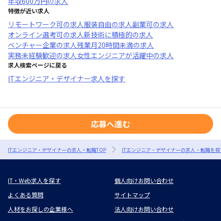
年収
600万円
の求人
特徴が近い求人
リモートワーク可
の求人
服装自由
の求人
副業可
の求人
オンライン選考可
の求人
新技術に積極的
の求人
ベンチャー企業
の求人
残業月20時間未満
の求人
実務未経験歓迎
の求人
女性エンジニアが活躍中
の求人
求人検索ページに戻る
ITエンジニア・デザイナー求人を探す
応募へ進む
ITエンジニア・デザイナーの求人・転職TOP
ITエンジニア・デザイナーの求人・転職を探
IT・Web求人を探す
個人向けお問い合わせ
よくある質問
サイトマップ
人材をお探しの企業様へ
法人向けお問い合わせ