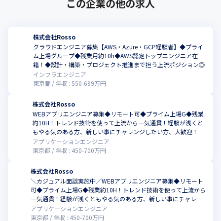
この企業の他の求人
株式会社Rosso
クラウドエンジニア募集【AWS・Azure・GCP経験者】◆プライ
ム上場グループ◆残業月約10h◆AWS認定トップエンジニア在
籍！◆設計・構築・プロジェクト推進まで担う上流ポジション◎
インフラエンジニア
東京都
年収 :
550
-
699
万円
株式会社Rosso
WEBアプリエンジニア募集◆リモート可◆プライム上場G◆残業
約10H！トレンド技術を使って上流から一気通貫！経験が浅くと
もやる気のある方、新しい事にチャレンジしたい方、大歓迎！
アプリケーションエンジニア
東京都
年収 :
450
-
700
万円
株式会社Rosso
＼カジュアル面談実施中／WEBアプリエンジニア募集◆リモート
可◆プライム上場G◆残業約10H！トレンド技術を使って上流から
こ
一気通貫！経験が浅くともやる気のある方、新しい事にチャレン
ジしたい方、大歓迎！
アプリケーションエンジニア
東京都
年収 :
450
-
700
万円