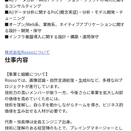
るコンサルティング

■AI/データ分析に関するPoC(概念実証)・分析・モデル開発・チ
ューニング

■オープン/Web系、業務系、ネイティブアプリケーションに関す
る設計・開発・保守

■インフラ基盤導入に関する設計・構築・運用保守
株式会社Rossoについて
仕事内容
【事業と組織について】

Rossoでは、画像認識・自然言語処理・生成AIなど、多様なAIプ
ロジェクトが進行しています。

技術力の高いメンバーが揃う一方、今後さらに事業を拡大しAI部
の価値を高めていくためには、

技術を理解し、自ら手を動かしながらチームを導き、ビジネス的
価値を生み出せる人材が必要です。
代表・役員陣は全員エンジニア出身。

技術に理解のある経営陣のもとで、プレイングマネージャーとし