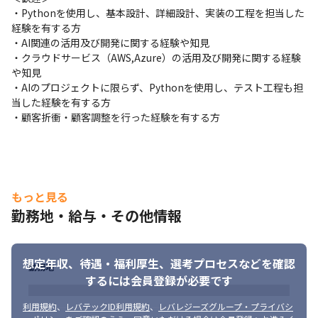
ポート

・Pythonを使用し、基本設計、詳細設計、実装の工程を担当した
・データ分析に向けた前処理や可視化など AI活用に必要な環境整
経験を有する方

備

・AI関連の活用及び開発に関する経験や知見

・お客様の課題に応じた AIソリューションの企画・技術提案

・クラウドサービス（AWS,Azure）の活用及び開発に関する経験
など
や知見

・AIのプロジェクトに限らず、Pythonを使用し、テスト工程も担
▼ マネジメント

当した経験を有する方

・プロジェクトの推進・フェーズ管理

・顧客折衝・顧客調整を行った経験を有する方
・メンバーのスキル把握・成長支援

・案件アサインの調整

・AI部運営の改善提案

・クライアントとの技術的コミュニケーション

など
もっと見る
【プロジェクト例】

勤務地・給与・その他情報
■ 物体検出モデルによる家畜見守りサービス開発（画像認識）

言語・技術： Python（PyTorch、TensorRT）

内容： エッジAI向け検知アルゴリズム開発、AIモデル最適化、
想定年収、待遇・福利厚生、
選考プロセスなどを確認
MLOps構築。エッジAI向けにモデルの軽量化や高速推論なども担
勤務地
するには会員登録が必要です
当。
利用規約
、
レバテックID利用規約
、
レバレジーズグループ・プライバシ
■ 大規模言語モデルを活用した音声認識精度向上（自然言語処