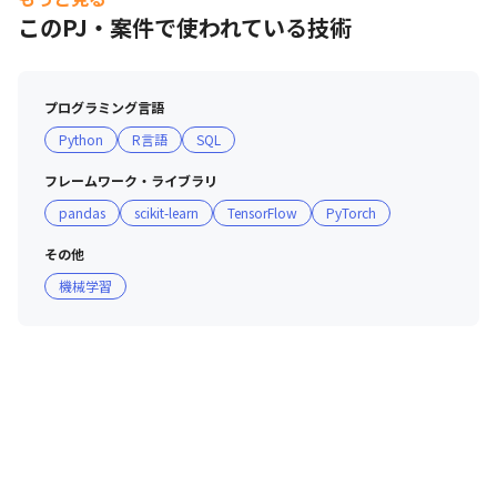
エントリーというより、見学のようなイメージでOK！

このPJ・案件で使われている技術
あなたのキャリアのヒントになる時間をつくれたら嬉しいです。
■ 現場・社員の雰囲気

・代表をはじめ役員全てがエンジニア出身ですので、エン
ジニアの新たな挑戦や発言をしっかりと理解した上で実現
プログラミング言語
に導いています。

Python
R言語
SQL
・業務を通して基本的な専門知識を身につけることがで
き、わからないことがあれば先輩社員からアドバイスを受
フレームワーク・ライブラリ
けられるフラットな環境です。

pandas
scikit-learn
TensorFlow
PyTorch
・勉強会、メンター制度、資格取得支援制度など人材教育
に特化した制度を多数用意しています。

その他
・BBQやボードゲームなどの社内行事を開催しています。
機械学習