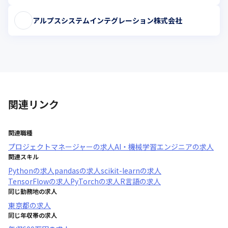
アルプスシステムインテグレーション株式会社
関連リンク
関連職種
プロジェクトマネージャー
の求人
AI・機械学習エンジニア
の求人
関連スキル
Python
の求人
pandas
の求人
scikit-learn
の求人
TensorFlow
の求人
PyTorch
の求人
R言語
の求人
同じ勤務地の求人
東京都
の求人
同じ年収帯の求人