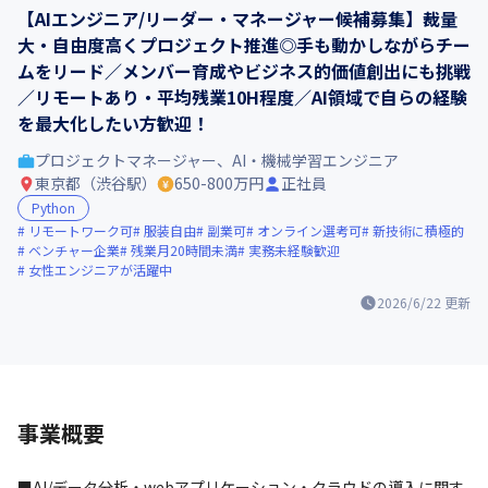
【AIエンジニア/リーダー・マネージャー候補募集】裁量
大・自由度高くプロジェクト推進◎手も動かしながらチー
ムをリード／メンバー育成やビジネス的価値創出にも挑戦
／リモートあり・平均残業10H程度／AI領域で自らの経験
を最大化したい方歓迎！
プロジェクトマネージャー、AI・機械学習エンジニア
東京都（渋谷駅）
650-800万円
正社員
Python
リモートワーク可
服装自由
副業可
オンライン選考可
新技術に積極的
ベンチャー企業
残業月20時間未満
実務未経験歓迎
女性エンジニアが活躍中
2026/6/22
更新
事業概要
■AI/データ分析・webアプリケーション・クラウドの導入に関す