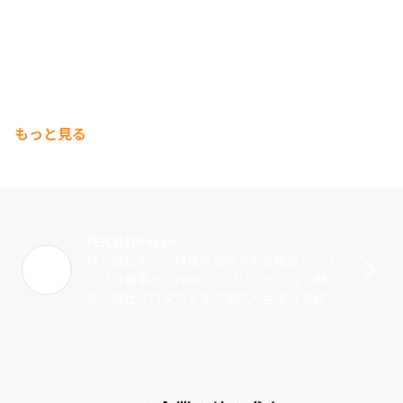
もっと見る
株式会社Rosso
株式会社Rossoは最新技術やAIを駆使し、イ
ンフラ構築からWeb・アプリケーション開
発、自社プロダクトまで幅広く手掛ける成長
企業です。挑戦を掲げ、エンジニアが自身の
スキルを最大限発揮できる環境を整備･･･