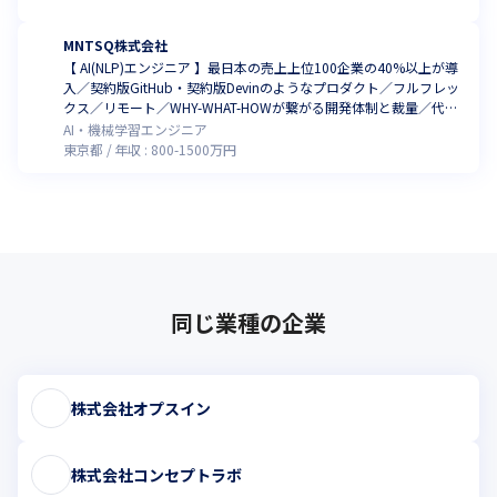
MNTSQ株式会社
【 AI(NLP)エンジニア 】最日本の売上上位100企業の40%以上が導
入／契約版GitHub・契約版Devinのようなプロダクト／フルフレッ
クス／リモート／WHY-WHAT-HOWが繋がる開発体制と裁量／代表
はコードも書く弁護士でエンジニアのリスペクトが強い社風
AI・機械学習エンジニア
東京都
年収 :
800
-
1500
万円
同じ業種の企業
株式会社オプスイン
株式会社コンセプトラボ