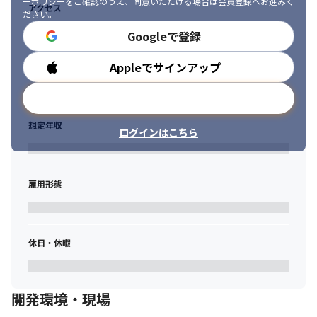
ーポリシー
をご確認のうえ、同意いただける場合は会員登録へお進みく
理）

アクセス
ださい。
言語・技術： Python（Transformers、PyTorch、pandas）

Googleで登録
内容： 要約・誤り訂正・分類タスクのモデル比較検証を実施。複
数モデルの精度検証・比較、データ前処理や分析も含む。
Appleでサインアップ
勤務時間
■ 医療データの分析基盤開発

言語・技術： dbt、ClickHouse、Airflow

メールアドレスで登録
内容： 医療業界向けに分析用データの集約、サーバ・DB設計構築
をサポート。分析に適したデータ整備から基盤構築までを担当。
想定年収
ログインはこちら
＜技術スタック＞

Python / PyTorch / Transformers / TensorRT / Flower / Docker 
/ GitHub / AWS / GCP など
雇用形態
【スキルアップ支援】

・統計検定・E資格などの資格取得費用は会社負担

・勉強会・もくもく会を定期開催（Kaggle参加者・外部登壇者も
休日・休暇
在籍）

・社内技術ブログ「note」で技術発信可能

・個人用AWS環境を付与（モデル検証／プロトタイプ作成／学習
環境として自由に利用）

開発環境・現場
・GitHub Copilot利用可（プロトタイピング・実験効率向上に寄