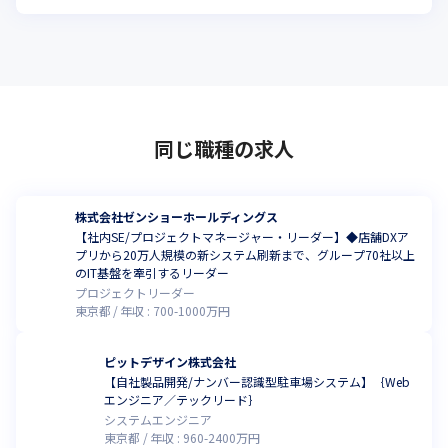
同じ職種の求人
株式会社ゼンショーホールディングス
【社内SE/プロジェクトマネージャー・リーダー】◆店舗DXア
プリから20万人規模の新システム刷新まで、グループ70社以上
のIT基盤を牽引するリーダー
プロジェクトリーダー
東京都
年収 :
700
-
1000
万円
ピットデザイン株式会社
【自社製品開発/ナンバー認識型駐車場システム】｛Web
エンジニア／テックリード｝
システムエンジニア
東京都
年収 :
960
-
2400
万円