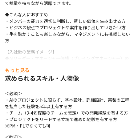
て裁量を持ちながら活躍できます。
◆こんな人におすすめ

・メンバーの能力を適切に判断し、新しい価値を生み出せる方

・ビジネス観点でプロジェクトや案件を作り出していきたい方

・手を動かすことも楽しみながら、マネジメントにも挑戦したい
方
【入社後の業務イメージ】

◆AIリーダー・マネージャー候補（プレイングマネージャー）の
主な業務

もっと見る
プレイングマネージャーとして、技術実務 × チーム運営 × アサイ
求められるスキル・人物像
ン調整をバランスよく担っていただきます。

また、機械学習エンジニア、データエンジニア、データサイエン
ティストなどのポジションを用意しています。
＜必須＞

・AIのプロジェクトに限らず、基本設計、詳細設計、実装の工程
▼ 技術実務

を担当した経験を5年以上有する方

・画像認識、自然言語処理、LLM などを活用した AIモデルの開
・チーム（3-4名程度のチームを想定）での開発経験を有する方

発・改善

・プロジェクトをリードする立場で進めた経験を有する方　
・生成AIを用いた 要約・誤り訂正・分類などの機能検証や品質向
※PM・PLでなくても可
上

・エッジAIや連合学習など 先端技術を活用したシステム開発のサ
＜歓迎＞
