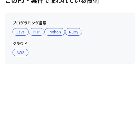
このPJ・案件で使われている技術
■ 現場・社員の雰囲気

・代表をはじめ役員全てがエンジニア出身ですので、エン
ジニアの新たな挑戦や発言をしっかりと理解した上で実現
プログラミング言語
に導いています。

Java
PHP
Python
Ruby
・業務を通して基本的な専門知識を身につけることがで
き、わからないことがあれば先輩社員からアドバイスを受
クラウド
けられるフラットな環境です。

AWS
・勉強会、メンター制度、資格取得支援制度など人材教育
に特化した制度を多数用意しています。

・BBQやボードゲームなどの社内行事を開催しています。