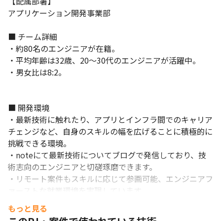
【配属部署】

◎社内でのコミュニケーションを大事にしており、役員との意見
アプリケーション開発事業部

交換や要望、相談が出来る機会(1on1)を実施。 また、フラットに
意見を出しやすい環境を作るため、社長や役職関係なく〇〇さん
■ チーム詳細

と呼び合っています。 

・約80名のエンジニアが在籍。

◎自分の意見が通りやすい！例えば、AI事業は一人の社員
・平均年齢は32歳、20～30代のエンジニアが活躍中。

の""""やってみたい""""から始まりました。
・男女比は8:2。

■ 開発環境

・最新技術に触れたり、アプリとインフラ間でのキャリア
チェンジなど、自身のスキルの幅を広げることに積極的に
挑戦できる環境。

・noteにて最新技術についてブログで発信しており、技
術志向のエンジニアと切磋琢磨できます。

・リモート案件もスキルに応じて参画可能、エンジニアフ
ァーストな就業環境を実現しています。

もっと見る