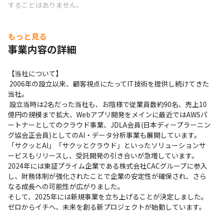
することはありません。
◎残業が少なく、プライベート時間を充実することが出来ます

なんと平均残業時間は10.1h。自己学習や趣味の時間も取れます。
もっと見る
事業内容の詳細
◎年収UP、短期昇格が望めます

自身の頑張りが昇給へと直結するためやりがいや達成感を得られ
ます。
【当社について】

 2006年の設立以来、顧客視点にたってIT技術を提供し続けてきた
当社。

 設立当時は2名だった当社も、お陰様で従業員数約90名、売上10
億円の規模まで拡大、Webアプリ開発をメインに最近ではAWSパ
ートナーとしてのクラウド事業、JDLA会員(日本ディープラーニン
グ協会正会員)としてのAI・データ分析事業も展開しています。

「サクッとAI」「サクッとクラウド」といったソリューションサ
ービスもリリースし、受託開発の引き合いが急増しています。 

2024年には東証プライム企業である株式会社CACグループに参入
し、財務体制が強化されたことで企業の安定性が確保され、さら
なる成長への可能性が広がりました。

そして、2025年には新規事業を立ち上げることが決定しました。
ゼロからイチへ、未来を創る新プロジェクトが始動しています。