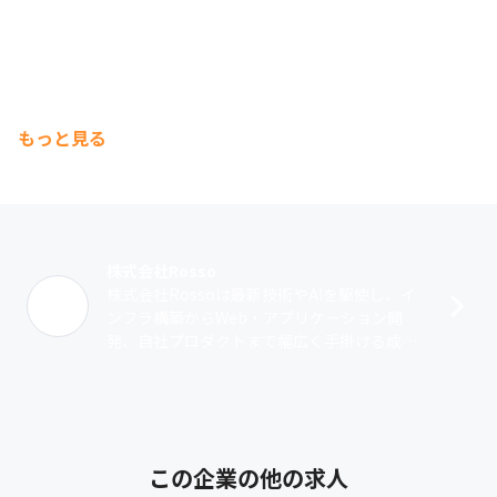
もっと見る
株式会社Rosso
株式会社Rossoは最新技術やAIを駆使し、イ
ンフラ構築からWeb・アプリケーション開
発、自社プロダクトまで幅広く手掛ける成長
企業です。挑戦を掲げ、エンジニアが自身の
スキルを最大限発揮できる環境を整備･･･
この企業の他の求人