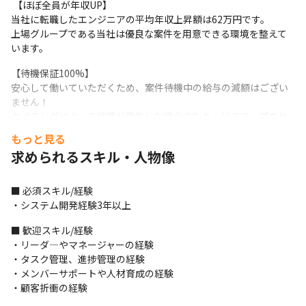
 【ほぼ全員が年収UP】

当社に転職したエンジニアの平均年収上昇額は62万円です。

上場グループである当社は優良な案件を用意できる環境を整えて
います。
【待機保証100%】

安心して働いていただくため、案件待機中の給与の減額はござい
ません！

タイミングによって待機が発生した場合でもキャリアアップのサ
ポートをいたします。
もっと見る
求められるスキル・人物像
【スキルアップ】

AWSの資格取得者が多数おります。

中には「APN ALL AWS Certifications Engineers」を受賞してい
■ 必須スキル/経験

るメンバーも。
・システム開発経験3年以上
【プライベートも充実】

■ 歓迎スキル/経験

■年休130日以上 (年休125日＋有給5日以上)

・リーダ―やマネージャーの経験

■残業月平均10時間程度

・タスク管理、進捗管理の経験

オフも充実させながら、長く活躍できます。
・メンバーサポートや人材育成の経験

・顧客折衝の経験
【組織構成】
