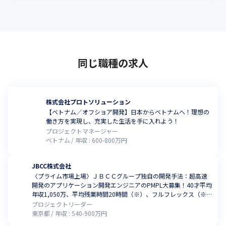
同じ職種の求人
株式会社プロトソリューション
【ベトナム／オフショア開発】日本からベトナムへ！理想の
働き方を実現し、充実した生活を手に入れよう！
プロジェクトマネージャー
ベトナム
年収 :
600
-
800
万円
JBCC株式会社
〈プライム市場上場〉ＪＢＣＣグループ独自の開発手法：超高速
開発のアプリケーション開発エンジニアのPMPL大募集！40才平均
年収1,050万、平均残業時間20時間（※）、フルフレックス（※2
024年1月時点）
プロジェクトリーダー
東京都
年収 :
540
-
900
万円