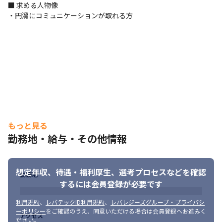
20～40代活躍中！

■ 求める人物像

音楽やゲーム好きの方は軽音を楽しんだり、ボードゲーム会をし
・円滑にコミュニケーションが取れる方
たり、アウトドア派はキャンプやゴルフに行ったり。

社員同士の仲が良く、あなたが居心地よく思える場所が見つかる
はずです。
 【プロジェクト例】
 <女性誌媒体向けサービス開発>

大手出版社が発行している、女性誌のデジタルメディアの開発・
運用。

バックエンド〜フロントエンド、AWSインフラ構築まで一貫して
担当を担当。

もっと見る
開発リーダーとして編集部との橋渡しとなり、進捗管理やスケジ
勤務地・給与・その他情報
ュール管理を行い、期限内にリリースを実現。

女性誌媒体ごとのチーム間での技術共有を行い、メンバーの作業
属人からの脱却や技術力の向上を図るように努めている。
想定年収、待遇・福利厚生、
選考プロセスなどを確認
勤務地
◆開発環境

するには会員登録が必要です
　 ・言語：PHP、HTML、CSS（SCSS)、Vue.js＋TypeScript、
jQuery

利用規約
、
レバテックID利用規約
、
レバレジーズグループ・プライバシ
　 ・FW：BEAR.Sunday 、Phalcon

ーポリシー
をご確認のうえ、同意いただける場合は会員登録へお進みく
アクセス
ださい。