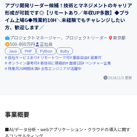
アプリ開発リーダー候補！技術とマネジメントのキャリア
形成が可能です◎【リモートあり／年収UP多数】◆プラ
イム上場G◆残業約10H＼未経験でもチャレンジしたい
方、歓迎します／
プロジェクトマネージャー、プロジェクトリーダー
東京都
500-800万円
正社員
Java
PHP
Python
Ruby
自社サービスあり
リモートワーク可
服装自由
副業可
オンライン選考可
新技術に積極的
面接1回
ベンチャー企業
残業月20時間未満
女性エンジニアが活躍中
2026/2/3
更新
事業概要
■AI/データ分析・webアプリケーション・クラウドの導入に関す
るコンサルティング
