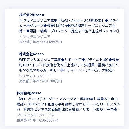
株式会社Rosso
クラウドエンジニア募集【AWS・Azure・GCP経験者】◆プライ
ム上場グループ◆残業月約10h◆AWS認定トップエンジニア在
籍！◆設計・構築・プロジェクト推進まで担う上流ポジション◎
インフラエンジニア
東京都
年収 :
550
-
699
万円
株式会社Rosso
WEBアプリエンジニア募集◆リモート可◆プライム上場G◆残業
約10H！トレンド技術を使って上流から一気通貫！経験が浅くと
もやる気のある方、新しい事にチャレンジしたい方、大歓迎！
システムエンジニア
東京都
年収 :
450
-
700
万円
株式会社Rosso
【AIエンジニア/リーダー・マネージャー候補募集】裁量大・自由
度高くプロジェクト推進◎手も動かしながらチームをリード／メン
バー育成やビジネス的価値創出にも挑戦／リモートあり・平均残業
10H程度／AI領域で自らの経験を最大化したい方歓迎！
プロジェクトマネージャー
東京都
年収 :
650
-
800
万円