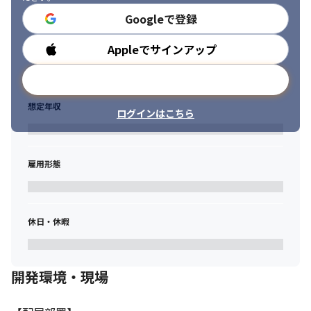
　 ・サーバOS：AWS（EC2、S3、ECR、ECS等）CircleCI 、
Docker

Googleで登録
　 ・DB：MySQL

　 ・クラウド：AWS

Appleでサインアップ
勤務時間
　 ・ソース管理：Github
メールアドレスで登録
<旅行系サービスのエンハンス開発>

大手SIer様にてバックエンドの処理をメインにバッチ作成や画面
想定年収
の改修。

ログインはこちら
要件定義からリリース、リリース後の保守対応を担当。

チームリーダーとして顧客折衝をしながら、開発と品質管理やス
ケジュールなどの管理を行う。

雇用形態
メンバースキルを把握し、適切な割り振りを行う。また、現場特
有の手順を円滑に作業を進められるようにサポート。
◆開発環境

休日・休暇
　・言語：Java8、Java11、Javascript

　・FW：Struts

　・DB：Oracle

　・サーバOS：Windows 、Linux、AWS

開発環境・現場
　・IDE：Ecripse、SVN
 【当社の社風・特色】
