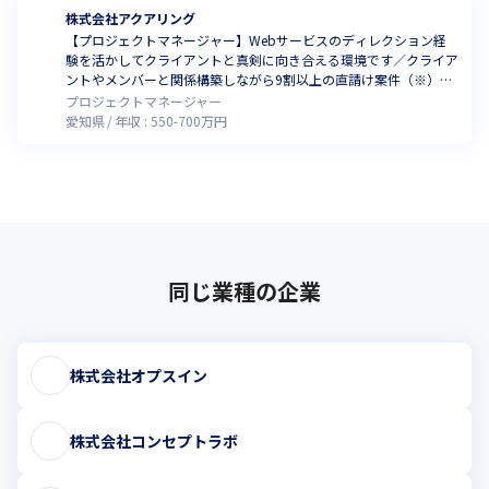
株式会社アクアリング
【プロジェクトマネージャー】Webサービスのディレクション経
験を活かしてクライアントと真剣に向き合える環境です／クライア
ントやメンバーと関係構築しながら9割以上の直請け案件（※）を
リードしませんか（※2024年2月時点）
プロジェクトマネージャー
愛知県
年収 :
550
-
700
万円
同じ業種の企業
株式会社オプスイン
株式会社コンセプトラボ