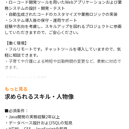
・ローコード開発ツールを用いたWebアプリケーションおよび業
務システムの設計・開発・テスト

・自動生成されたコードのカスタマイズや業務ロジックの実装

・システム導入後の保守・運用サポート

経験や志向を考慮し、スキルアップを図れるプロジェクトに参画
していただきますので、ご安心ください。
【働く環境】

・フルリモートです。チャットツールを導入していますので、気
軽に相談できます。

・子育てや介護による時短や出勤時間の変更など、柔軟に対応で
きます。
【プライベートも充実】

■年休130日以上 (年休125日＋有給5日以上)

もっと見る
■残業月平均10時間程度

求められるスキル・人物像
オフも充実させながら、長く活躍できます。
【組織構成】

■必須条件：

20～40代活躍中！

・Java開発の実務経験2年以上

音楽やゲーム好きの方は軽音を楽しんだり、ボードゲーム会をし
・データベース設計およびSQLの知見

たり、アウトドア派はキャンプやゴルフに行ったり。

・HTML、CSS、JavaScriptの知見