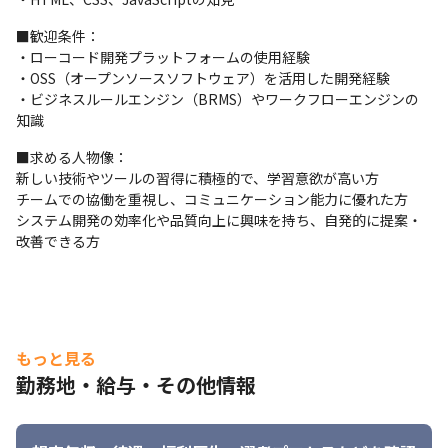
社員同士の仲が良く、あなたが居心地よく思える場所が見つかる
はずです。
■歓迎条件：

・ローコード開発プラットフォームの使用経験

【当社の社風・特色】

・OSS（オープンソースソフトウェア）を活用した開発経験

◎自分の意見が通りやすい！例えば、AI事業は一人の社員の"やっ
・ビジネスルールエンジン（BRMS）やワークフローエンジンの
てみたい"から始まりました。

知識
◎社内でのコミュニケーションを大事にしており、役員との意見
交換や要望、相談ができる機会(1on1)を実施。

■求める人物像：

◎社員同士フラットに意見を出しやすい環境を作るため、社長や
新しい技術やツールの習得に積極的で、学習意欲が高い方

役職関係なく〇〇さんと呼び合っています。
チームでの協働を重視し、コミュニケーション能力に優れた方

システム開発の効率化や品質向上に興味を持ち、自発的に提案・
改善できる方
もっと見る
勤務地・給与・その他情報