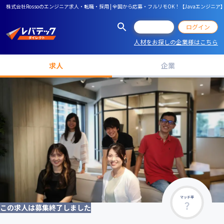
株式会社Rossoのエンジニア求人・転職・採用 | 全国から応募・フルリモOK！【Javaエン
会員登録
ログイン
人材をお探しの企業様はこちら
求人
企業
マッチ率
この求人は募集終了しました