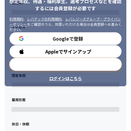
想定年収、待遇・福利厚生、
選考プロセスなどを確認
勤務地
するには会員登録が必要です
利用規約
、
レバテックID利用規約
、
レバレジーズグループ・プライバシ
ーポリシー
をご確認のうえ、同意いただける場合は会員登録へお進みく
アクセス
ださい。
Googleで登録
Appleでサインアップ
勤務時間
メールアドレスで登録
想定年収
ログインはこちら
雇用形態
休日・休暇