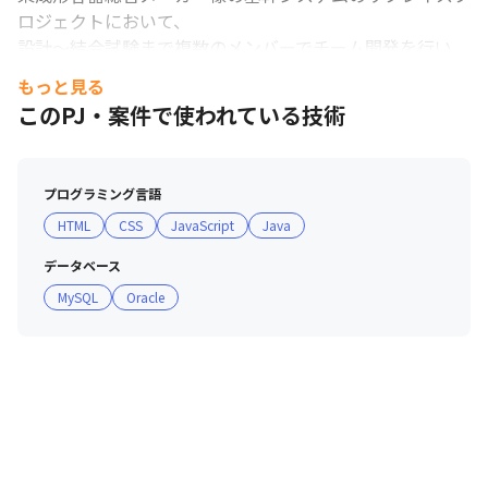
ロジェクトにおいて、

設計～結合試験まで複数のメンバーでチーム開発を行い、
バックエンドやフロントエンドを担当。

もっと見る
このPJ・案件で使われている技術
＜開発環境＞

言語：Python、FastAPI、React.js、TypeScript

プログラミング言語
DB：MySQL

HTML
CSS
JavaScript
Java
その他：AWS

データベース
MySQL
Oracle
＜メンバー構成＞

・14名

この他Webシステム開発、業務システムなどのPJも多数
ございます。