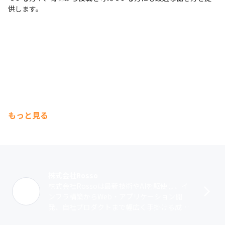
供します。
もっと見る
株式会社Rosso
株式会社Rossoは最新技術やAIを駆使し、イ
ンフラ構築からWeb・アプリケーション開
発、自社プロダクトまで幅広く手掛ける成長
企業です。挑戦を掲げ、エンジニアが自身の