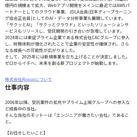
億円の規模まで拡大、Webアプリ開発をメインに最近ではAWSパ
ートナーとしてのクラウド事業、JDLA会員(日本ディープラーニン
グ協会正会員)としてのAI・データ分析事業も展開しています。
「サクッとAI」「サクッとクラウド」といったソリューションサ
ービスもリリースし、受託開発の引き合いが急増しています。

2024年には東証プライム企業である株式会社CACグループに参入
し、財務体制が強化されたことで企業の安定性が確保され、さら
なる成長への可能性が広がりました。

そして、2025年には新規事業を立ち上げることが決定しました。
ゼロからイチへ、未来を創る新プロジェクトが始動します。
株式会社Rossoについて
仕事内容
2006年以降、受託案件の拡充やプライム上場グループへの参入な
ど成長中の当社。

そんな当社のモットーは「エンジニアが働きたい会社」であるこ
と。
【お任せしたいこと】
