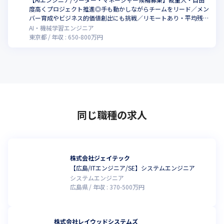
度高くプロジェクト推進◎手も動かしながらチームをリード／メン
バー育成やビジネス的価値創出にも挑戦／リモートあり・平均残業
10H程度／AI領域で自らの経験を最大化したい方歓迎！
AI・機械学習エンジニア
東京都
年収 :
650
-
800
万円
同じ職種の求人
株式会社ジェイテック
【広島/ITエンジニア/SE】システムエンジニア
システムエンジニア
広島県
年収 :
370
-
500
万円
株式会社レイウッドシステムズ