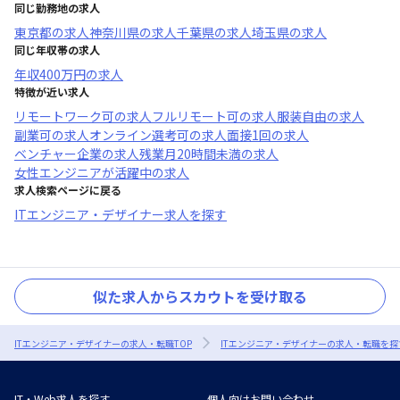
同じ勤務地の求人
東京都
の求人
神奈川県
の求人
千葉県
の求人
埼玉県
の求人
同じ年収帯の求人
年収
400万円
の求人
特徴が近い求人
リモートワーク可
の求人
フルリモート可
の求人
服装自由
の求人
副業可
の求人
オンライン選考可
の求人
面接1回
の求人
ベンチャー企業
の求人
残業月20時間未満
の求人
女性エンジニアが活躍中
の求人
求人検索ページに戻る
ITエンジニア・デザイナー求人を探す
似た求人からスカウトを受け取る
ITエンジニア・デザイナーの求人・転職TOP
ITエンジニア・デザイナーの求人・転職を探
IT・Web求人を探す
個人向けお問い合わせ