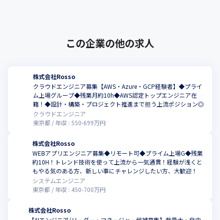
スキルを最大限発揮できる環境を整備･･･
この企業の他の求人
株式会社Rosso
クラウドエンジニア募集【AWS・Azure・GCP経験者】◆プライ
ム上場グループ◆残業月約10h◆AWS認定トップエンジニア在
籍！◆設計・構築・プロジェクト推進まで担う上流ポジション◎
クラウドエンジニア
東京都
年収 :
550
-
699
万円
株式会社Rosso
WEBアプリエンジニア募集◆リモート可◆プライム上場G◆残業
約10H！トレンド技術を使って上流から一気通貫！経験が浅くと
もやる気のある方、新しい事にチャレンジしたい方、大歓迎！
システムエンジニア
東京都
年収 :
450
-
700
万円
株式会社Rosso
【AIエンジニア/リーダー・マネージャー候補募集】裁量大・自由