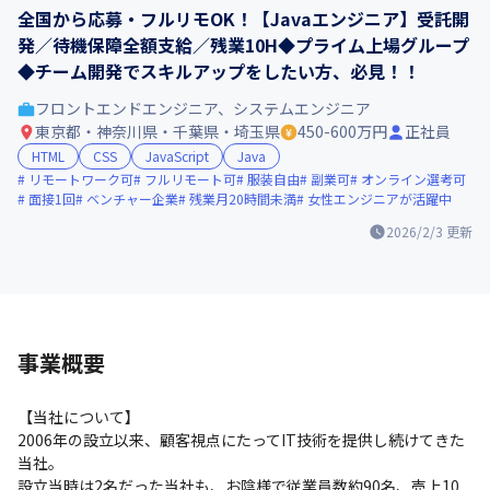
全国から応募・フルリモOK！【Javaエンジニア】受託開
発／待機保障全額支給／残業10H◆プライム上場グループ
◆チーム開発でスキルアップをしたい方、必見！！
フロントエンドエンジニア、システムエンジニア
東京都・神奈川県・千葉県・埼玉県
450-600万円
正社員
HTML
CSS
JavaScript
Java
リモートワーク可
フルリモート可
服装自由
副業可
オンライン選考可
面接1回
ベンチャー企業
残業月20時間未満
女性エンジニアが活躍中
2026/2/3
更新
事業概要
【当社について】

2006年の設立以来、顧客視点にたってIT技術を提供し続けてきた
当社。

設立当時は2名だった当社も、お陰様で従業員数約90名、売上10