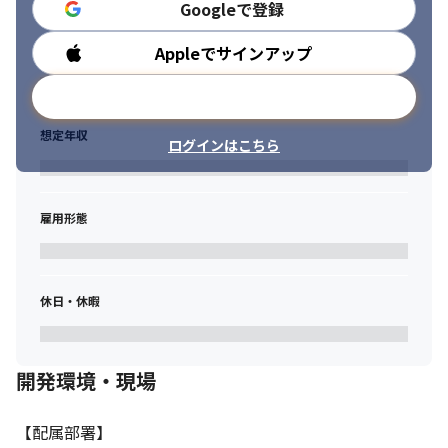
Googleで登録
【部署間でのナレッジ共有】

定期的に帰社日を設け、技術についての情報交換や今後の部署活
Appleでサインアップ
勤務時間
動においてディスカッションを行っております。

最近では技術発信ブログとして「note」にも企業登録し、弊社社
メールアドレスで登録
員が技術情報を投稿しております。
想定年収
【プライベートも充実】

ログインはこちら
■年休130日以上 (年休125日＋有給5日以上)

■残業月平均10時間程度

オフも充実させながら、長く活躍できます。
雇用形態
【組織構成】

20～40代活躍中！

音楽やゲーム好きの方は軽音を楽しんだり、ボードゲーム会をし
休日・休暇
たり、アウトドア派はキャンプやゴルフに行ったり。

社員同士の仲が良く、あなたが居心地よく思える場所が見つかる
はずです。
開発環境・現場
【配属部署】
