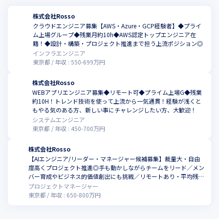
株式会社Rosso
クラウドエンジニア募集【AWS・Azure・GCP経験者】◆プライ
ム上場グループ◆残業月約10h◆AWS認定トップエンジニア在
籍！◆設計・構築・プロジェクト推進まで担う上流ポジション◎
インフラエンジニア
東京都
年収 :
550
-
699
万円
株式会社Rosso
WEBアプリエンジニア募集◆リモート可◆プライム上場G◆残業
約10H！トレンド技術を使って上流から一気通貫！経験が浅くと
もやる気のある方、新しい事にチャレンジしたい方、大歓迎！
システムエンジニア
東京都
年収 :
450
-
700
万円
株式会社Rosso
【AIエンジニア/リーダー・マネージャー候補募集】裁量大・自由
度高くプロジェクト推進◎手も動かしながらチームをリード／メン
バー育成やビジネス的価値創出にも挑戦／リモートあり・平均残業
10H程度／AI領域で自らの経験を最大化したい方歓迎！
プロジェクトマネージャー
東京都
年収 :
650
-
800
万円