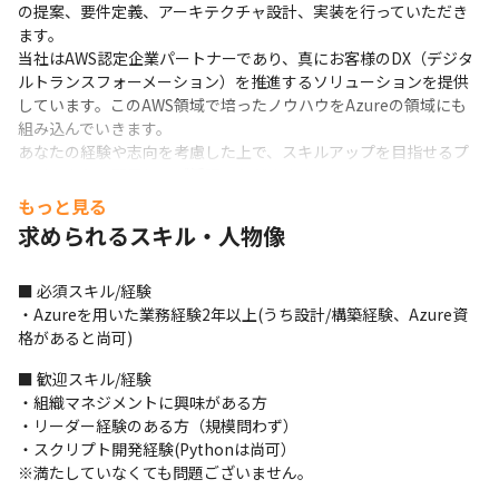
の提案、要件定義、アーキテクチャ設計、実装を行っていただき
ます。

当社はAWS認定企業パートナーであり、真にお客様のDX（デジタ
ルトランスフォーメーション）を推進するソリューションを提供
しています。このAWS領域で培ったノウハウをAzureの領域にも
組み込んでいきます。

あなたの経験や志向を考慮した上で、スキルアップを目指せるプ
ロジェクトに配属し、ご活躍いただきます。
もっと見る
◆プロジェクト例◆
求められるスキル・人物像
・エネルギー系企業インフラ構築自動化

　クラウド基盤構築・デプロイ自動化に向け、要件ヒアリングか
■ 必須スキル/経験

らコード作成及び実装に至るまで担当。自動化手法等をお客様に
・Azureを用いた業務経験2年以上(うち設計/構築経験、Azure資
提案しながら進めている。

格があると尚可)
　クラウドプラットフォームはAzure、プロダクトはAzure 
Resource Managerを使用。
■ 歓迎スキル/経験

・組織マネジメントに興味がある方

・大手建築メーカー様向けAzure保守

・リーダー経験のある方（規模問わず）

　社内で利用されているSalesforceおよびMicrosoft 
・スクリプト開発経験(Pythonは尚可）

365（Teams, SharePoint Online）をAzureのPaaS製品で連携さ
※満たしていなくても問題ございません。
せている現場にて
