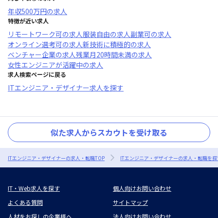
年収
500万円
の求人
特徴が近い求人
リモートワーク可
の求人
服装自由
の求人
副業可
の求人
オンライン選考可
の求人
新技術に積極的
の求人
ベンチャー企業
の求人
残業月20時間未満
の求人
女性エンジニアが活躍中
の求人
求人検索ページに戻る
ITエンジニア・デザイナー求人を探す
似た求人からスカウトを受け取る
ITエンジニア・デザイナーの求人・転職TOP
ITエンジニア・デザイナーの求人・転職を探
IT・Web求人を探す
個人向けお問い合わせ
よくある質問
サイトマップ
人材をお探しの企業様へ
法人向けお問い合わせ