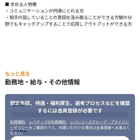
　Azure保守チームの作業者として、Azureエラー調査や資料作成
■ 求める人物像

等の保守作業を実施。
・コミュニケーションが円滑にとれる方

・相手の話していることの意図を汲み取ることができる方験の分
【キャリアパス】 

野でもキャッチアップすることで応用しアウトプットができる方
2〜3年目で一通りの業務を1人でコントロールできるようになった
場合はPL、さらにはPMや組織マネージャーへのキャリアを目指し
ていただけます。 また、ご希望があれば設計や構築など手を動か
しつつプレイングマネージャ―としてもご活躍頂けます。
【待機保証100%】

安心して働いていただくため、案件待機中の給与の減額はござい
ません！

もっと見る
タイミングによって待機が発生した場合でもキャリアアップのサ
勤務地・給与・その他情報
ポートをいたします。
【ほぼ全員が年収UP】

想定年収、待遇・福利厚生、
選考プロセスなどを確認
当社に転職したエンジニアの平均年収上昇額は62万円です。

勤務地
上場グループである当社は優良な案件を用意できる環境を整えて
するには会員登録が必要です
います。
利用規約
、
レバテックID利用規約
、
レバレジーズグループ・プライバシ
【スキルアップ】

ーポリシー
をご確認のうえ、同意いただける場合は会員登録へお進みく
アクセス
ださい。
資格取得のための受講費や書籍代は会社が負担いたします。