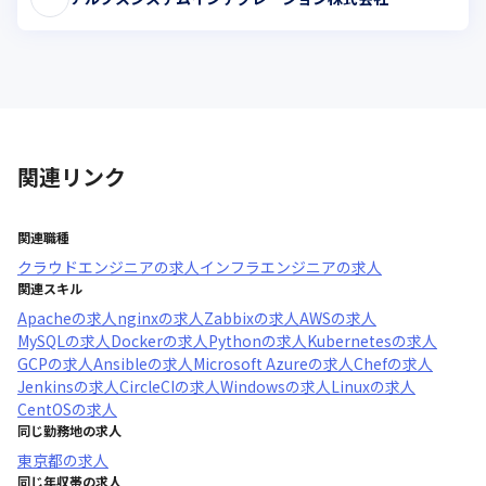
関連リンク
関連職種
クラウドエンジニア
の求人
インフラエンジニア
の求人
関連スキル
Apache
の求人
nginx
の求人
Zabbix
の求人
AWS
の求人
MySQL
の求人
Docker
の求人
Python
の求人
Kubernetes
の求人
GCP
の求人
Ansible
の求人
Microsoft Azure
の求人
Chef
の求人
Jenkins
の求人
CircleCI
の求人
Windows
の求人
Linux
の求人
CentOS
の求人
同じ勤務地の求人
東京都
の求人
同じ年収帯の求人