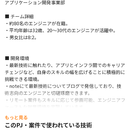
アプリケーション開発事業部

■ チーム詳細

・約80名のエンジニアが在籍。

・平均年齢は32歳、20～30代のエンジニアが活躍中。

・男女比は8:2。

■ 開発環境

・最新技術に触れたり、アプリとインフラ間でのキャリア
チェンジなど、自身のスキルの幅を広げることに積極的に
挑戦できる環境。

・noteにて最新技術についてブログで発信しており、技
術志向のエンジニアと切磋琢磨できます。

・リモート案件もスキルに応じて参画可能、エンジニアフ
ァーストな就業環境を実現しています。

もっと見る
このPJ・案件で使われている技術
■ 現場・社員の雰囲気
