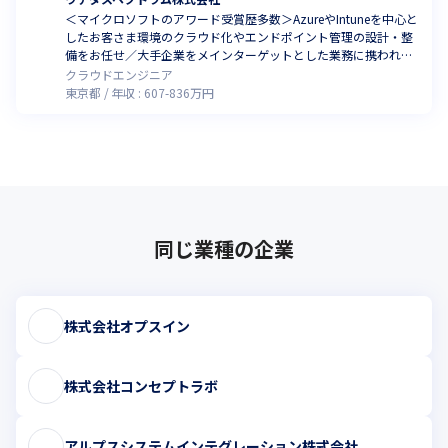
＜マイクロソフトのアワード受賞歴多数＞AzureやIntuneを中心と
したお客さま環境のクラウド化やエンドポイント管理の設計・整
備をお任せ／大手企業をメインターゲットとした業務に携われま
す
クラウドエンジニア
東京都
年収 :
607
-
836
万円
同じ業種の企業
株式会社オプスイン
株式会社コンセプトラボ
アルプスシステムインテグレーション株式会社