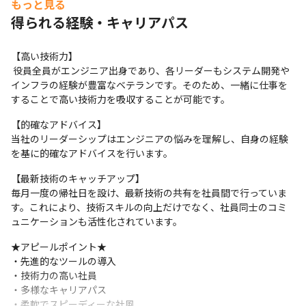
もっと見る
Git
得られる経験・キャリアパス
マーケ・データ分析ツール
Splunk
【高い技術力】

 役員全員がエンジニア出身であり、各リーダーもシステム開発や
インフラの経験が豊富なベテランです。そのため、一緒に仕事を
することで高い技術力を吸収することが可能です。
【的確なアドバイス】

当社のリーダーシップはエンジニアの悩みを理解し、自身の経験
を基に的確なアドバイスを行います。
【最新技術のキャッチアップ】

毎月一度の帰社日を設け、最新技術の共有を社員間で行っていま
す。これにより、技術スキルの向上だけでなく、社員同士のコミ
ュニケーションも活性化されています。
★アピールポイント★

・先進的なツールの導入

・技術力の高い社員

・多様なキャリアパス

・柔軟でスピーディーな社風
