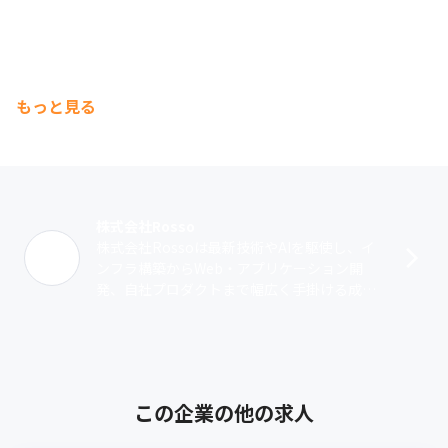
もっと見る
株式会社Rosso
株式会社Rossoは最新技術やAIを駆使し、イ
ンフラ構築からWeb・アプリケーション開
発、自社プロダクトまで幅広く手掛ける成長
企業です。挑戦を掲げ、エンジニアが自身の
スキルを最大限発揮できる環境を整備･･･
この企業の他の求人