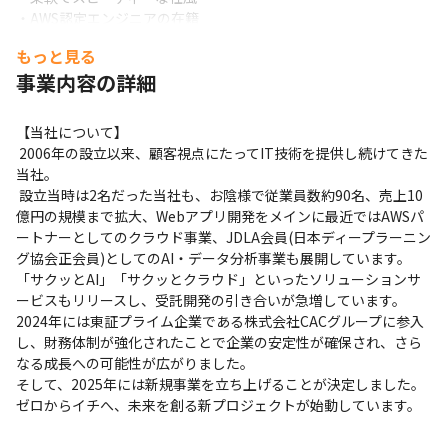
・AWS認定エンジニアの在籍
もっと見る
事業内容の詳細
【当社について】

 2006年の設立以来、顧客視点にたってIT技術を提供し続けてきた
当社。

 設立当時は2名だった当社も、お陰様で従業員数約90名、売上10
億円の規模まで拡大、Webアプリ開発をメインに最近ではAWSパ
ートナーとしてのクラウド事業、JDLA会員(日本ディープラーニン
グ協会正会員)としてのAI・データ分析事業も展開しています。

「サクッとAI」「サクッとクラウド」といったソリューションサ
ービスもリリースし、受託開発の引き合いが急増しています。 

2024年には東証プライム企業である株式会社CACグループに参入
し、財務体制が強化されたことで企業の安定性が確保され、さら
なる成長への可能性が広がりました。

そして、2025年には新規事業を立ち上げることが決定しました。
ゼロからイチへ、未来を創る新プロジェクトが始動しています。