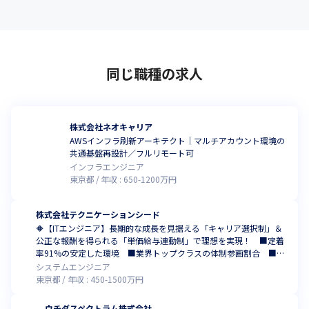
同じ職種の求人
株式会社ネオキャリア
AWSインフラ刷新アーキテクト｜マルチアカウント環境の
共通基盤再設計／フルリモート可
インフラエンジニア
東京都
年収 :
650
-
1200
万円
株式会社テクニケーションシード
🔶【ITエンジニア】長期的な成長を見据える「キャリア選択制」＆
公正な報酬を得られる「単価給与連動制」で理想を実現！ ■定着
率91%の安定した環境 ■業界トップクラスの体制参画割合 ■大
手企業・直取引中心 ■2025年ベストベンチャー100選出の成長企
システムエンジニア
業 ■ホワイト認定企業取得 ■設立6年で728名超
東京都
年収 :
450
-
1500
万円
ウチダスペクトラム株式会社