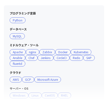
・代表をはじめ役員全てがエンジニア出身ですので、エン
ジニアの新たな挑戦や発言をしっかりと理解した上で実現
プログラミング言語
に導いています。

Python
・業務を通して基本的な専門知識を身につけることがで
き、わからないことがあれば先輩社員からアドバイスを受
データベース
けられるフラットな環境です。

MySQL
・勉強会、メンター制度、資格取得支援制度など人材教育
に特化した制度を多数用意しています。

ミドルウェア・ツール
・BBQやボードゲームなどの社内行事を開催しています。
Apache
nginx
Zabbix
Docker
Kubernetes
Ansible
Chef
Jenkins
CircleCI
Redis
SAP
fluentd
クラウド
AWS
GCP
Microsoft Azure
サーバー・OS
Windows
Linux
CentOS
RHEL
プロジェクト管理