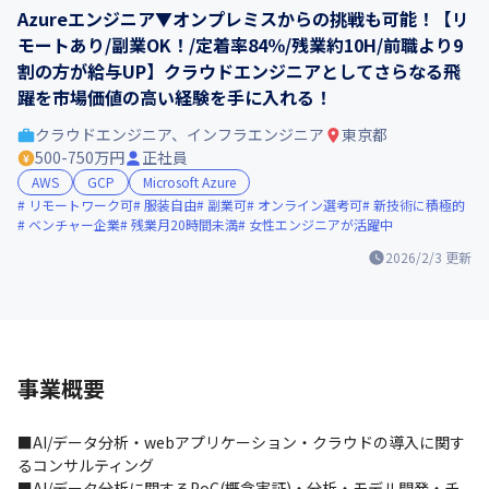
Azureエンジニア▼オンプレミスからの挑戦も可能！【リ
モートあり/副業OK！/定着率84％/残業約10H/前職より9
割の方が給与UP】クラウドエンジニアとしてさらなる飛
躍を市場価値の高い経験を手に入れる！
クラウドエンジニア、インフラエンジニア
東京都
500-750万円
正社員
AWS
GCP
Microsoft Azure
リモートワーク可
服装自由
副業可
オンライン選考可
新技術に積極的
ベンチャー企業
残業月20時間未満
女性エンジニアが活躍中
2026/2/3
更新
事業概要
■AI/データ分析・webアプリケーション・クラウドの導入に関す
るコンサルティング

■AI/データ分析に関するPoC(概念実証)・分析・モデル開発・チ