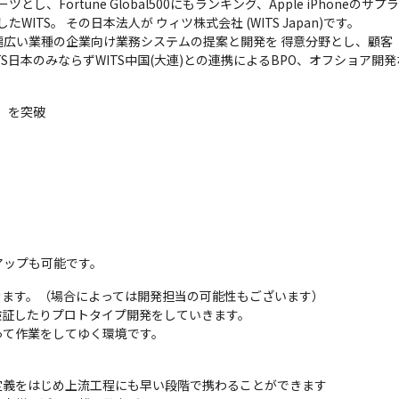
ツとし、Fortune Global500にもランキング、Apple iPhon
したWITS。 その日本法人が ウィツ株式会社 (WITS Japan)です。

広い業種の企業向け業務システムの提案と開発を 得意分野とし、顧客（エ
S日本のみならずWITS中国(大連)との連携によるBPO、オフショア
月）を突破
アップも可能です。
きます。（場合によっては開発担当の可能性もございます）

検証したりプロトタイプ開発をしていきます。

って作業をしてゆく環境です。
義をはじめ上流工程にも早い段階で携わることができます
