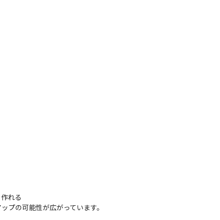
時金支給）の支給例＞

sociate：受験料＋3万円

ciate：受験料＋5万円

3万円

万円

3万円

＋5万円
作れる

リアップの可能性が広がっています。