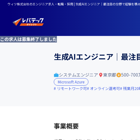
ウィツ株式会社のエンジニア求人・転職・採用 | 生成AIエンジニア｜最注目の分野で経験を積
この求人は募集終了しました
生成AIエンジニア｜最
システムエンジニア
東京都
500-70
Microsoft Azure
リモートワーク可
オンライン選考可
残業月2
事業概要