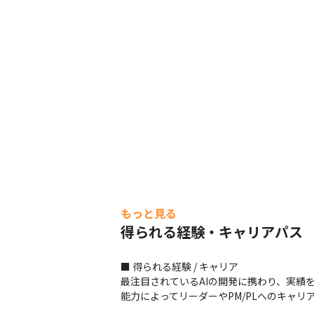
＜ベンダー試験合格報奨金（合格時一
・SAP Certified Development As
・SAP Certified Application Asso
・ORACLE MASTER Silver：受験料＋
・ORACLE MASTER Gold：受験料＋7
・Java Programmer Silver：受験料＋
・Java Programmer Gold：受験料
もっと見る
得られる経験・キャリアパス
■ 得られる経験 / キャリア

最注目されているAIの開発に携わり、実績を
能力によってリーダーやPM/PLへのキャ