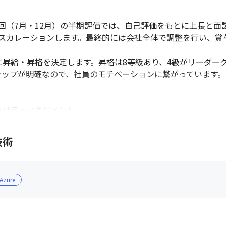
2回（7月・12月）の半期評価では、自己評価をもとに上長と面
スカレーションします。最終的には会社全体で調整を行い、賞与
昇給・昇格を決定します。昇格は8等級あり、4級がリーダーク
テップが明確なので、社員のモチベーションに繋がっています。

ュリティマネジメント

技術
ススペシャリスト、ITサービスマネージャ、エンベデッドシス
ト、プロジェクトマネージャ

 Azure
ラテジスト


