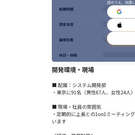
認のうえ、同意
勤務時間
想定年収
雇用形態
休日・休暇
開発環境・現場
■ 配属：システム開発部

・東京に91名（男性67人、女性24人
■ 現場・社員の雰囲気

・定期的に上長との1on1ミーティ
います
