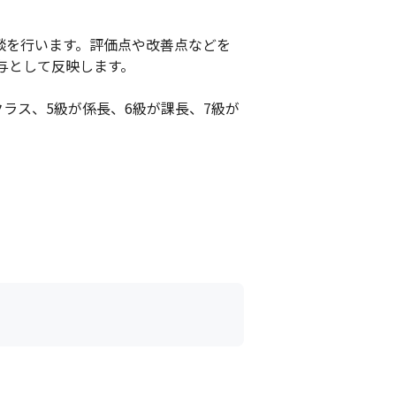
談を行います。評価点や改善点などを
として反映します。

ラス、5級が係長、6級が課長、7級が
テムスペシャリスト、情報処理安全確保