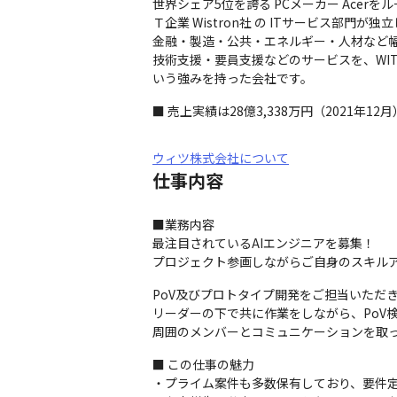
世界シェア5位を誇る PCメーカー Acerをルー
Ｔ企業 Wistron社 の ITサービス部門が独立
金融・製造・公共・エネルギー・人材など幅
技術支援・要員支援などのサービスを、WIT
いう強みを持った会社です。
■ 売上実績は28億3,338万円（2021年12
ウィツ株式会社について
仕事内容
■業務内容

最注目されているAIエンジニアを募集！

プロジェクト参画しながらご自身のスキル
PoV及びプロトタイプ開発をご担当いただ
リーダーの下で共に作業をしながら、PoV
周囲のメンバーとコミュニケーションを取
■ この仕事の魅力

・プライム案件も多数保有しており、要件定