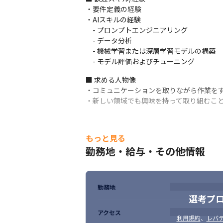
・要件定義の経験

・AIスキルの経験

　- プロンプトエンジニアリング

　- データ分析

　- 機械学習または深層学習モデルの構築

　- モデル評価およびチューニング
■ 求める人物像

・コミュニケーションを取りながら作業をす
・新しい領域でも興味を持って取り組むこ
もっと見る
勤務地・給与・その他情報
勤務地
選考プ
アクセス
利用規約
、
レバテ