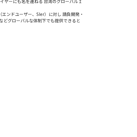
eのサプライヤーにも名を連ねる 台湾のグローバルＩ
ンドユーザー、SIer）に対し 請負開発・
開発などグローバルな体制下でも提供できると