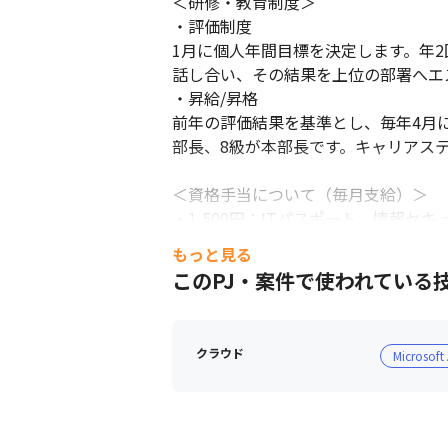
＜研修・教育制度＞

・評価制度

1月に個人年間目標を決定します。年
話し合い、その結果を上位の部署へエ
・昇給/昇格

前年の評価結果を基準とし、毎年4月に
部長、8級が本部長です。キャリアス
＜資格手当について（毎月支給）＞

・1,500円：ITパスポート、情報セキ
・3,000円：基本情報技術者

もっと見る
・5,000円：応用情報技術者

このPJ・案件で使われている
・1万円：ネットワーク/データベー
支援士

・1万5,000円：システムアーキテク
クラウド
Microsoft
・2万円：システム監視技術者、ITスト
※取得後3年まで毎月支給します

※入社前3年以内であれば対象範囲です