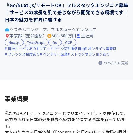
『Go/Nuxt.js/リモートOK』フルスタックエンジニア募集
｜サービスの成長を肌で感じながら開発できる環境です｜
日本の魅力を世界に届ける
システムエンジニア、フルスタックエンジニア
東京都（芝公園駅）
500-600万円
正社員
Nuxt.js
TypeScript
Go
GCP
自社サービスあり
リモートワーク可
服装自由
オンライン選考可
フレックス制度あり
ベンチャー企業
ストックオプションあり
2025/9/16
更新
事業概要
私たちJ-CATは、テクノロジーとクリエイティビティを駆使して、
魅力あふれる日本の姿を世界へ魅力を発信する事業を行っていま
す。

大人のための非日常体験『Otonami』と日本の魅力を世界へ届け