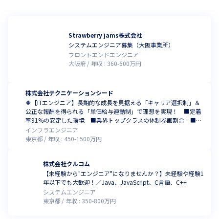
Strawberry jams株式会社
システムエンジニア募集（大阪事業所）
フロントエンドエンジニア
大阪府
年収 :
360
-
600
万円
株式会社テクニケーションシード
🔶【ITエンジニア】長期的な成長を見据える「キャリア選択制」＆
公正な報酬を得られる「単価給与連動制」で理想を実現！ ■定着
率91%の安定した環境 ■業界トップクラスの体制参画割合 ■大
手企業・直取引中心 ■2025年ベストベンチャー100選出の成長企
インフラエンジニア
業 ■ホワイト認定企業取得 ■設立6年で728名超
東京都
年収 :
450
-
1500
万円
株式会社クルコム
【未経験から"エンジニア"になりませんか？】未経験や経験1
年以下でも大歓迎！／Java、JavaScript、C言語、C++
システムエンジニア
東京都
年収 :
350
-
800
万円