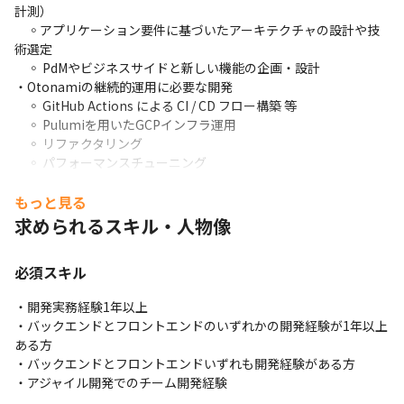
計測）

　◦アプリケーション要件に基づいたアーキテクチャの設計や技
術選定

　◦ PdMやビジネスサイドと新しい機能の企画・設計

・Otonamiの継続的運用に必要な開発

　◦ GitHub Actions による CI / CD フロー構築 等

　◦ Pulumiを用いたGCPインフラ運用

　◦ リファクタリング

　◦ パフォーマンスチューニング

　◦ 不具合調査・修正

　◦モニタリング・アラート対応・障害対応

もっと見る
・ Otonamiの継続的運用に必要な開発

求められるスキル・人物像
　◦積極的なコミュニケーション

　◦アジャイル・スクラムへのコミットメント

必須スキル
　◦チームでのドメイン理解や技術力向上へのコミットメント
・開発実務経験1年以上

・バックエンドとフロントエンドのいずれかの開発経験が1年以上
ある方

・バックエンドとフロントエンドいずれも開発経験がある方

・アジャイル開発でのチーム開発経験