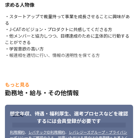
求める人物像
・スタートアップで裁量持って事業を成長させることに興味があ
る

・J-CATのビジョン・プロダクトに共感してくださる方

・他メンバーと協力しつつ、目標達成のために主体的に行動する
ことができる

・学習意欲の高い方

・報連相を適切に行い、情報の透明性を保てる方
もっと見る
勤務地・給与・その他情報
想定年収、待遇・福利厚生、
選考プロセスなどを確認
勤務地
するには会員登録が必要です
利用規約
、
レバテックID利用規約
、
レバレジーズグループ・プライバシ
ーポリシー
をご確認のうえ、同意いただける場合は会員登録へお進みく