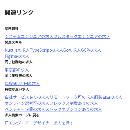
関連リンク
関連職種
システムエンジニア
の求人
フルスタックエンジニア
の求人
関連スキル
Nuxt.js
の求人
TypeScript
の求人
Go
の求人
GCP
の求人
Figma
の求人
同じ勤務地の求人
東京都
の求人
同じ年収帯の求人
年収
500万円
の求人
特徴が近い求人
自社サービスあり
の求人
リモートワーク可
の求人
服装自由
の求人
オンライン選考可
の求人
フレックス制度あり
の求人
ベンチャー企業
の求人
ストックオプションあり
の求人
求人検索ページに戻る
ITエンジニア・デザイナー求人を探す