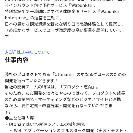
るインバウンド向け予約サービス『Wabunka』、

特別な場所で一流講師に学べる体験企画サービス『Wabunka 
Enterprise』の運営を主軸に、

日本の豊かな観光資源を新たな切り口で感動体験として提案し、
きめ細かなサービスでユーザ満足度の高い事業を展開していま
す。
J-CAT株式会社について
仕事内容
弊社のプロダクトである「Otonami」の更なるグロースのための
開発を行っていただきます！

当社の開発チームの特徴は、「プロダクト志向」。

そのため、ただ開発を淡々とやるのではなく、プロダクトの成長
のため事業開発・マーケティングなどのビジネスサイドと連携し
ながら、要件定義・改善提案・開発を行なっていただきま
す。　　　　　　　

●主な仕事内容

・Otonamiおよび関連システムの機能開発

　◦ Web アプリケーションのフルスタック開発（実装・テスト・