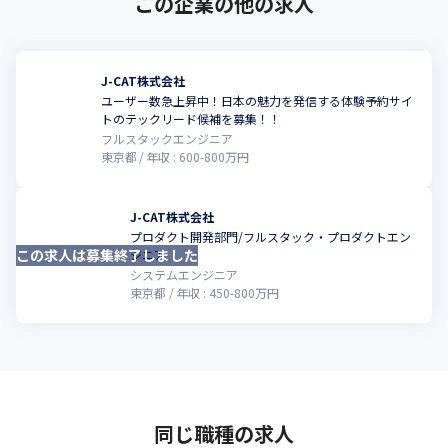
この企業の他の求人
J-CAT株式会社
ユーザー数急上昇中！日本の魅力を発信する体験予約サイ
トのテックリード候補を募集！！
フルスタックエンジニア
東京都
年収 :
600
-
800
万円
J-CAT株式会社
プロダクト開発部門/フルスタック・プロダクトエン
この求人は募集終了しました
ジニア
システムエンジニア
東京都
年収 :
450
-
800
万円
同じ職種の求人