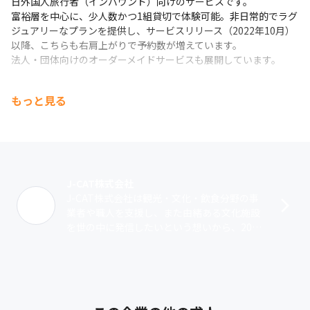
日外国人旅行者（インバウンド）向けのサービスです。

富裕層を中心に、少人数かつ1組貸切で体験可能。非日常的でラグ
ジュアリーなプランを提供し、サービスリリース（2022年10月）
以降、こちらも右肩上がりで予約数が増えています。

法人・団体向けのオーダーメイドサービスも展開しています。
３．特別な場所で一流講師に学べる体験企画サービス『Wabunka 
もっと見る
Enterprise』
東京や京都を中心に、由緒ある寺院や庭園などの一般には利用で
きない舞台で、

日本伝統文化の一流師範や芸術家との特別な繋がりにより、

ここでしか体験できない本格的な書道・茶道・華道・坐禅などの
「日本文化体験」をご提供します。
J-CAT株式会社
J-CAT株式会社は観光・文化・飲食分野の事
業者や職人を支援し、また由緒ある文化施設
を世の中に発信したいという想いから、2019
年に創業したスタートアップです。行ったこ
とのない場所や見たことのないもの･･･