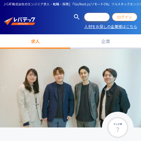
J-CAT株式会社のエンジニア求人・転職・採用 | 『Go/Nuxt.js/リモートOK』フルスタ
会員登録
ログイン
人材をお探しの企業様はこちら
求人
企業
マッチ率