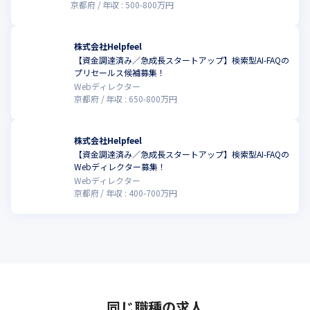
京都府
年収 :
500
-
800
万円
株式会社Helpfeel
【資金調達済み／急成長スタートアップ】検索型AI-FAQの
こ
プリセールス候補募集！
Webディレクター
京都府
年収 :
650
-
800
万円
株式会社Helpfeel
【資金調達済み／急成長スタートアップ】検索型AI-FAQの
こ
Webディレクター募集！
Webディレクター
京都府
年収 :
400
-
700
万円
同じ職種の求人