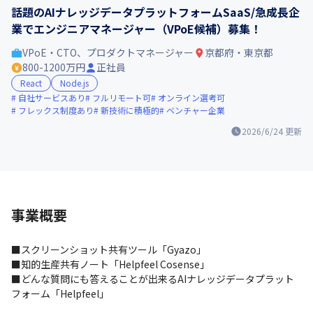
話題のAIナレッジデータプラットフォームSaaS/急成長企
業でエンジニアマネージャー（VPoE候補）募集！
VPoE・CTO、プロダクトマネージャー
京都府・東京都
800-1200万円
正社員
React
Node.js
自社サービスあり
フルリモート可
オンライン選考可
フレックス制度あり
新技術に積極的
ベンチャー企業
2026/6/24
更新
事業概要
■スクリーンショット共有ツール「Gyazo」

■知的生産共有ノート「Helpfeel Cosense」

■どんな質問にも答えることが出来るAIナレッジデータプラット
フォーム「Helpfeel」