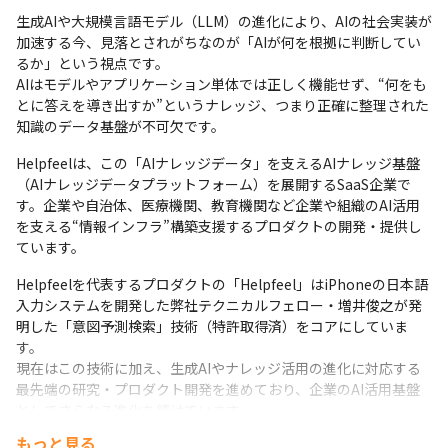
生成AIや大規模言語モデル（LLM）の進化により、AIの社会実装が
加速する今、見落とされがちなのが「AIが何を根拠に判断してい
るか」という視点です。

AIはモデルやアプリケーション単体では正しく機能せず、“何をも
とに答えを導き出すか”というナレッジ、つまり正確に整理された
知識のデータ基盤が不可欠です。
Helpfeelは、この「AIナレッジデータ」を支えるAIナレッジ基盤
（AIナレッジデータプラットフォーム）を展開するSaaS企業で
す。企業や自治体、医療機関、教育機関など企業や組織のAI活用
を支える“情報インフラ”構築支援するプロダクトの開発・提供し
ています。
Helpfeelを代表するプロダクトの「Helpfeel」はiPhoneの日本語
入力システムを開発した弊社テクニカルフェロー・増井俊之が発
明した「意図予測検索」技術（特許取得済）をコアにしていま
す。

現在はこの技術に加え、生成AIやナレッジ活用の進化に対応する
最先端の研究・プロダクト開発を進めており、企業のAI活用基盤
としてさらなる進化を続けています。

　※特許番号 第7112155号、第7112156号
もっと見る