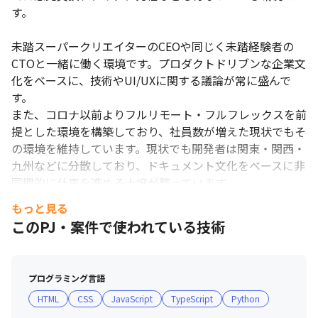
す。

未踏スーパークリエイターのCEOや同じく未踏経験者の
CTOと一緒に働く環境です。プロダクトドリブンな企業文
化をベースに、技術やUI/UXに関する議論が常に盛んで
す。

また、コロナ以前よりフルリモート・フルフレックスを前
提とした環境を構築しており、社員数が増えた現状でもそ
の環境を維持しています。現状でも開発者は関東・関西・
九州などに分散しており、ドキュメント文化をベースに非
同期的に仕事を進める土壌が整っています。

もっと見る
このPJ・案件で使われている技術
■ 株式会社Helpfeelが大切にしている3つの価値観

〜Self-drive - 自律的に行動する〜

プログラミング言語
Helpfeelは、目的を持って仕事をすることが好きな自立し
HTML
CSS
JavaScript
TypeScript
Python
たメンバーが、自らの意思で考え、行動し、ひとりひとり