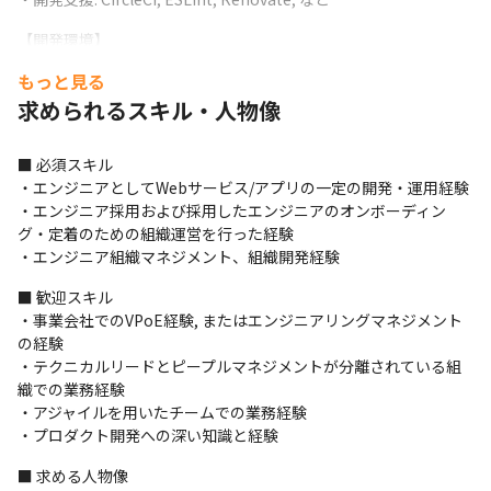
【開発環境】

・ソースコード管理: GitHub

もっと見る
・コミュニケーション: Slack, Helpfeel Cosense, Google Meet

求められるスキル・人物像
・グループウェア: Google Workspace
【使用ツール/技術環境】

■ 必須スキル

・Figma

・エンジニアとしてWebサービス/アプリの一定の開発・運用経験

・Helpfeel Cosense

・エンジニア採用および採用したエンジニアのオンボーディン
・Gyazo

グ・定着のための組織運営を行った経験

・Slack

・エンジニア組織マネジメント、組織開発経験
・GitHub

・React

■ 歓迎スキル

・JavaScript/TypeScript
・事業会社でのVPoE経験, またはエンジニアリングマネジメント
の経験

・テクニカルリードとピープルマネジメントが分離されている組
織での業務経験

・アジャイルを用いたチームでの業務経験

・プロダクト開発への深い知識と経験
■ 求める人物像
