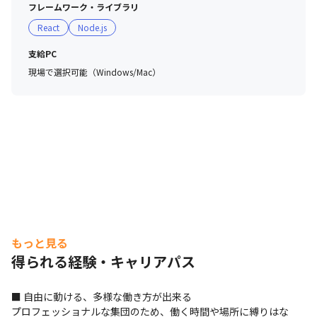
が組織のミッションの達成に責任を持つ集団です。

フレームワーク・ライブラリ
React
Node.js
〜Create the future - 一足先の未来を創造する〜

Helpfeelのメンバーは、野心的に、前向きに、そして偏見
支給PC
や経験にとらわれずに考えることで、独自の価値を創造
現場で選択可能（Windows/Mac）
し、お客様にお届けします。

〜Be open - 常にオープンでいる〜

Helpfeelのメンバーは、自分の考えをオープンにし、常に
新しい事実や意見を聞き、現状を修正・更新する姿勢を持
ち続けることで、社内外の信頼を獲得します。
もっと見る
得られる経験・キャリアパス
■ 自由に動ける、多様な働き方が出来る

プロフェッショナルな集団のため、働く時間や場所に縛りはな