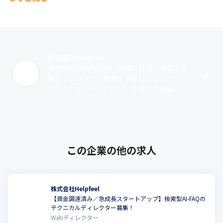
他にも、スクリーンショット共有サービス"Gyazo"や知識共有サ
ービス"Helpfeel Cosense"を開発しています。クリエイターや研
究者を中心に世界中で愛され、個人のお客様から企業のお客様ま
で、幅広く利用されています。
株式会社Helpfeel
株式会社Helpfeelは、知識の共有・活用を支
援するプロダクト開発を手掛けるテックカン
パニーです。テクノロジーを用いて情報共有
をスムーズに行い、人の可能性を広げるSaaS
プラットフォームを開発してい･･･
この企業の他の求人
株式会社Helpfeel
【資金調達済み／急成長スタートアップ】検索型AI-FAQの
こ
テクニカルディレクター募集！
Webディレクター