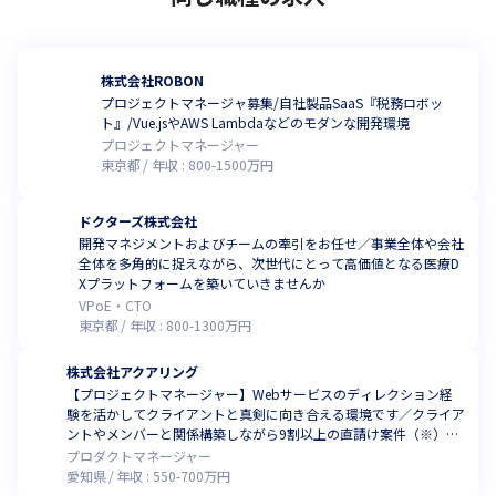
株式会社ROBON
プロジェクトマネージャ募集/自社製品SaaS『税務ロボッ
ト』/Vue.jsやAWS Lambdaなどのモダンな開発環境
プロジェクトマネージャー
東京都
年収 :
800
-
1500
万円
ドクターズ株式会社
開発マネジメントおよびチームの牽引をお任せ／事業全体や会社
全体を多角的に捉えながら、次世代にとって高価値となる医療D
Xプラットフォームを築いていきませんか
VPoE・CTO
東京都
年収 :
800
-
1300
万円
株式会社アクアリング
【プロジェクトマネージャー】Webサービスのディレクション経
験を活かしてクライアントと真剣に向き合える環境です／クライア
ントやメンバーと関係構築しながら9割以上の直請け案件（※）を
リードしませんか（※2024年2月時点）
プロダクトマネージャー
愛知県
年収 :
550
-
700
万円