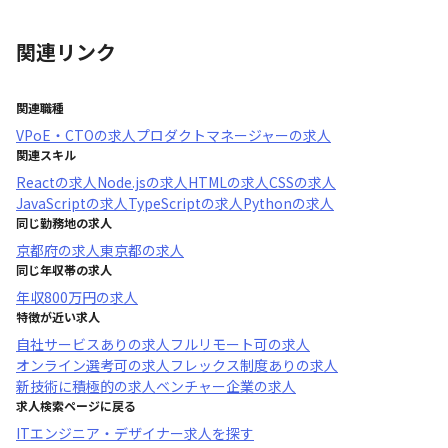
関連リンク
関連職種
VPoE・CTO
の求人
プロダクトマネージャー
の求人
関連スキル
React
の求人
Node.js
の求人
HTML
の求人
CSS
の求人
JavaScript
の求人
TypeScript
の求人
Python
の求人
同じ勤務地の求人
京都府
の求人
東京都
の求人
同じ年収帯の求人
年収
800万円
の求人
特徴が近い求人
自社サービスあり
の求人
フルリモート可
の求人
オンライン選考可
の求人
フレックス制度あり
の求人
新技術に積極的
の求人
ベンチャー企業
の求人
求人検索ページに戻る
ITエンジニア・デザイナー求人を探す