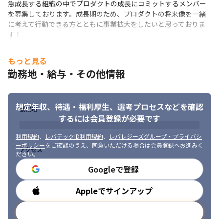
急成長する組織の中でプロダクトの成長にコミットするメンバー
を募集しております。成長期のため、プロダクトの将来像を一緒
に考えて行動できる方とともに事業拡大をしたいと思っておりま
す！
もっと見る
勤務地・給与・その他情報
想定年収、待遇・福利厚生、
選考プロセスなどを確認
勤務地
するには会員登録が必要です
利用規約
、
レバテックID利用規約
、
レバレジーズグループ・プライバシ
ーポリシー
をご確認のうえ、同意いただける場合は会員登録へお進みく
アクセス
ださい。
Googleで登録
Appleでサインアップ
勤務時間
メールアドレスで登録