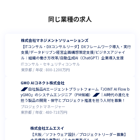
同じ業種の求人
株式会社マネジメントソリューションズ
【ITコンサル・DXコンサルリーダ】DXフレームワーク導入・実行
支援/データドリブン経営企画構想策定支援/ビジネスアジャイ
ル：組織の働き方改革/自動生成AI（ChatGPT）企業導入支援
ITコンサル・セキュリティコンサル
東京都
年収 :
800
-
1200
万円
GMO AIコネクト株式会社
◢◤自社製品AIエージェントプラットフォーム『JOINT AI Flow b
yGMO』のシステムエンジニア（PM候補）◢◤｜AI時代の進化を
担う製品の開発・保守とプロジェクト推進を担う人材を募集！
プロジェクトマネージャー
東京都
年収 :
480
-
718
万円
株式会社エムエスイ
【大阪／ソフトウェア設計／プロジェクトリーダー募集】
大手優良企業取引／ミカサ商事グループ