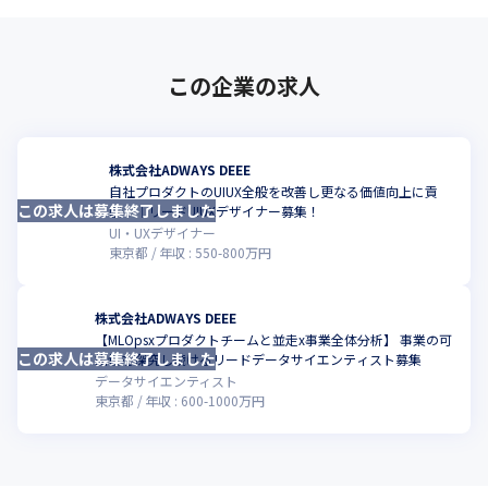
この企業の求人
株式会社ADWAYS DEEE
自社プロダクトのUIUX全般を改善し更なる価値向上に貢
この求人は募集終了しました
献！｜リードUIUXデザイナー募集！
UI・UXデザイナー
東京都
年収 :
550
-
800
万円
株式会社ADWAYS DEEE
【MLOpsxプロダクトチームと並走x事業全体分析】 事業の可
この求人は募集終了しました
能性を探究し続けるリードデータサイエンティスト募集
データサイエンティスト
東京都
年収 :
600
-
1000
万円