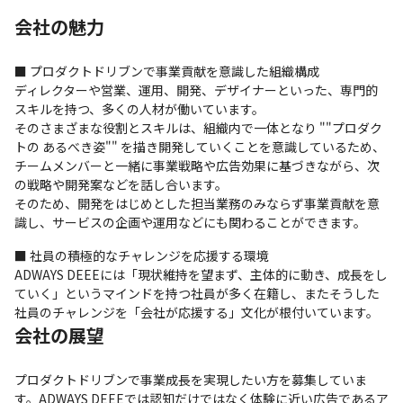
会社の魅力
■ プロダクトドリブンで事業貢献を意識した組織構成

ディレクターや営業、運用、開発、デザイナーといった、専門的
スキルを持つ、多くの人材が働いています。

そのさまざまな役割とスキルは、組織内で一体となり ""プロダク
トの あるべき姿"" を描き開発していくことを意識しているため、
チームメンバーと一緒に事業戦略や広告効果に基づきながら、次
の戦略や開発案などを話し合います。

そのため、開発をはじめとした担当業務のみならず事業貢献を意
識し、サービスの企画や運用などにも関わることができます。
■ 社員の積極的なチャレンジを応援する環境

ADWAYS DEEEには「現状維持を望まず、主体的に動き、成長をし
ていく」というマインドを持つ社員が多く在籍し、またそうした
社員のチャレンジを「会社が応援する」文化が根付いています。
会社の展望
プロダクトドリブンで事業成長を実現したい方を募集していま
す。ADWAYS DEEEでは認知だけではなく体験に近い広告であるア