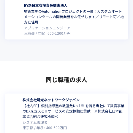
EY新日本有限責任監査法人
監査業務のAutomationプロジェクトの一環！カスタムオート
メーションツールの開発業務をお任せします／リモート可／地
こ
方在住可
アプリケーションエンジニア
東京都
年収 :
600
-
1200
万円
同じ職種の求人
株式会社明光ネットワークジャパン
【社内SE】個別指導塾の教室数No.1※ を誇る当社にて教育事業
のDXを支えるITサービスの安定稼動に貢献 ※株式会社日本能
率協会総合研究所調べ
システム管理者
東京都
年収 :
400
-
600
万円