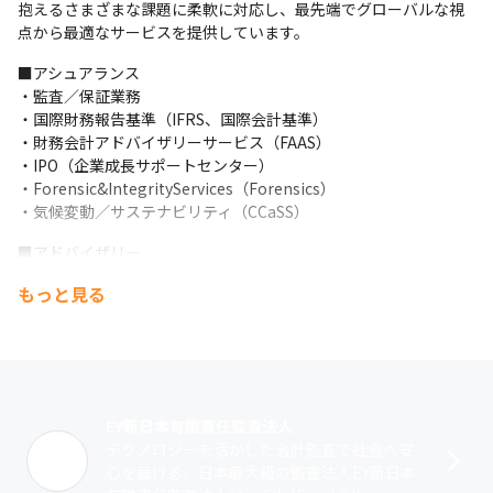
抱えるさまざまな課題に柔軟に対応し、最先端でグローバルな視
点から最適なサービスを提供しています。
■アシュアランス

・監査／保証業務

・国際財務報告基準（IFRS、国際会計基準）

・財務会計アドバイザリーサービス（FAAS）

・IPO（企業成長サポートセンター）

・Forensic&IntegrityServices（Forensics）

・気候変動／サステナビリティ（CCaSS）
■アドバイザリー

・アドバイザリー

もっと見る
※多彩なサービス分野の専門性を有する多くのプロフェッショナ
ルがグローバルに相互連携し、革新的なサービスを業界・クライ
アント特性にあったアプローチで提供
■業種別サービス

金融、クリーンテック、鉱業／金属、自動車産業、消費財／小
EY新日本有限責任監査法人
売、パブリック、石油、テクノロジー、テレコム、電力・ガス、
テクノロジーを活かした会計監査で社会へ安
不動産・建設・ホスピタリティ、ヘルスケア、メディア・エンタ
心を届ける、日本最大級の監査法人EY新日本
ーテイメント、ライフサイエンス