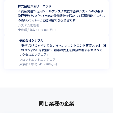
株式会社ジョリーグッド
＜資金調達22億円＞ヘルプデスク業務や基幹システムの改善や
管理業務をお任せ！VBAの使用経験を活かして活躍可能／スキル
の高いメンバーと切磋琢磨できる環境です
システム管理者
東京都
年収 :
600
-
800
万円
株式会社シナブル
「開発だけじゃ物足りない方へ。フロントエンド実装スキル（H
TML/CSS/JS）を武器に、顧客の売上を直接牽引するカスタマー
サクセスエンジニア」
フロントエンドエンジニア
東京都
年収 :
400
-
800
万円
同じ業種の企業