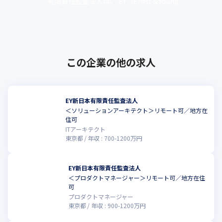
有限責任監査法人は、 EY（Ernst＆Young ア
■Specialtyservices

ーンスト・アンド・ヤング）の日本における
・日本企業のグローバル展開支援

メンバーファームであり、･･･
・農林水産ビジネス推進支援

・統合型リゾート（IR）支援
この企業の他の求人
EY新日本有限責任監査法人
＜ソリューションアーキテクト＞リモート可／地方在
住可
ITアーキテクト
東京都
年収 :
700
-
1200
万円
EY新日本有限責任監査法人
＜プロダクトマネージャー＞リモート可／地方在住
こ
可
プロダクトマネージャー
東京都
年収 :
900
-
1200
万円