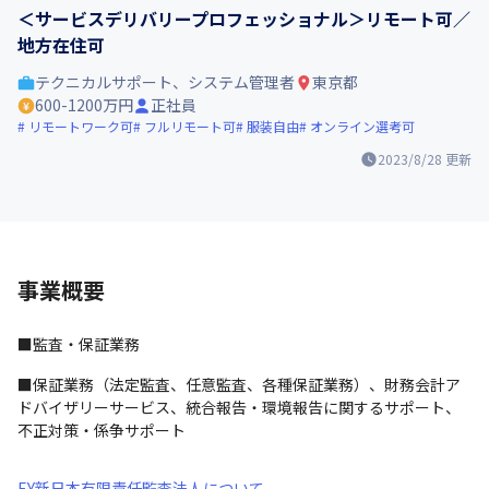
＜サービスデリバリープロフェッショナル＞リモート可／
地方在住可
テクニカルサポート、システム管理者
東京都
600-1200万円
正社員
リモートワーク可
フルリモート可
服装自由
オンライン選考可
2023/8/28
更新
事業概要
■監査・保証業務
■保証業務（法定監査、任意監査、各種保証業務）、財務会計ア
ドバイザリーサービス、統合報告・環境報告に関するサポート、
不正対策・係争サポート
EY新日本有限責任監査法人について