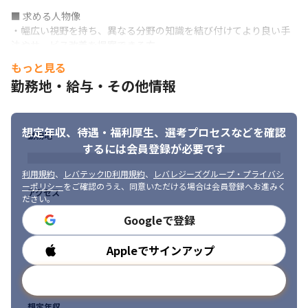
■ 求める人物像

・幅広い視野を持ち、異なる分野の知識を結び付けてより良い手
法やサービス改善を提案できる方

・新しい技術やビジネススキーム等について日ごろキャッチアッ
もっと見る
プし、学習意欲の高い方
勤務地・給与・その他情報
想定年収、待遇・福利厚生、
選考プロセスなどを確認
勤務地
するには会員登録が必要です
利用規約
、
レバテックID利用規約
、
レバレジーズグループ・プライバシ
ーポリシー
をご確認のうえ、同意いただける場合は会員登録へお進みく
アクセス
ださい。
Googleで登録
Appleでサインアップ
勤務時間
メールアドレスで登録
想定年収