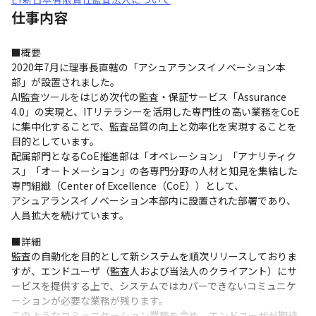
仕事内容
■概要

2020年7月に理事長直轄の「アシュアランスイノベーション本
部」が設置されました。

AI監査ツールをはじめ次代の監査・保証サービス「Assurance 
4.0」の実現と、ITリテラシーを活用した専門性の高い業務をCoE
に集中化することで、監査品質の向上と効率化を実現することを
目的としています。

配属部門となるCoE推進部は「オペレーション」「アナリティク
ス」「オートメーション」の各専門分野の人材と知見を集結した
専門組織（Center of Excellence（CoE））として、

アシュアランスイノベーション本部内に設置された部署であり、
人員拡大を続けています。
■詳細

監査の自動化を目的として新システムを順次リリースしておりま
すが、エンドユーザ（監査人および当法人のクライアント）にサ
ービスを提供する上で、システムではカバーできないコミュニケ
ーションが必要な業務が残ります。

このようなコミュニケーション業務を含め、エンドユーザが期待