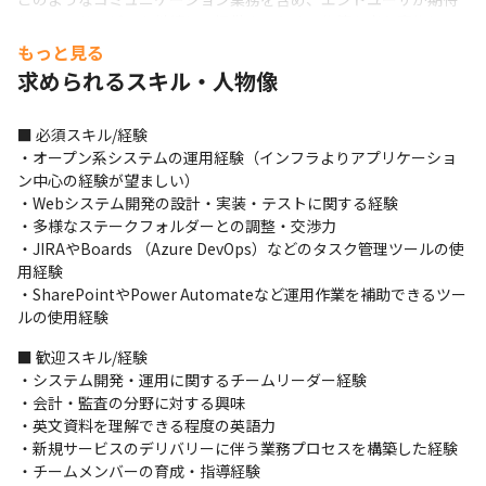
しているサービスを継続して提供するための施策を考え実施して
いく役割となります。

もっと見る
デリバリーチームとして独立するのではなく、プロダクトチーム
求められるスキル・人物像
の一員となってデリバリー業務を遂行していただきます。
・サービス提供時に必要となるエンドユーザ/サービス提供者の業
■ 必須スキル/経験

務手順を整理し、適切に実施されていることを確認

・オープン系システムの運用経験（インフラよりアプリケーショ
・エンドユーザ側からフィードバックを受ける仕組みを構築し、
ン中心の経験が望ましい）

さらにフィードバック内容を整理してサービス向上につながる施
・Webシステム開発の設計・実装・テストに関する経験

策を提案

・多様なステークフォルダーとの調整・交渉力

・インフラチームとコミュニケーションを常にとりサービスに影
・JIRAやBoards （Azure DevOps）などのタスク管理ツールの使
響を与える事象を把握して関係者に通知

用経験

・システム障害発生時におけるエンドユーザ、開発者、インフラ
・SharePointやPower Automateなど運用作業を補助できるツー
チームとのコミュニケーション/作業フローを明確にし、サービス
ルの使用経験
提供への影響を最小限にとどめる
■ 歓迎スキル/経験

■担当プロダクトの一例

・システム開発・運用に関するチームリーダー経験

・監査クライアントが利用する会計/開示システムから当法人への
・会計・監査の分野に対する興味

データ連携にかかわるプロダクト
・英文資料を理解できる程度の英語力

・新規サービスのデリバリーに伴う業務プロセスを構築した経験

・チームメンバーの育成・指導経験