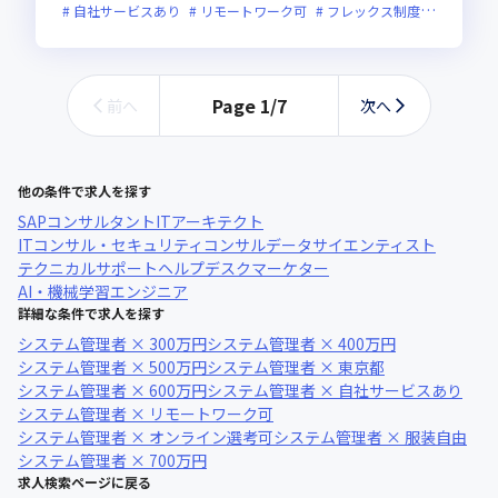
自社サービスあり
リモートワーク可
フレックス制度あり
残業
Page
1
/
7
前へ
次へ
他の条件で求人を探す
SAPコンサルタント
ITアーキテクト
ITコンサル・セキュリティコンサル
データサイエンティスト
テクニカルサポート
ヘルプデスク
マーケター
AI・機械学習エンジニア
詳細な条件で求人を探す
システム管理者 × 300万円
システム管理者 × 400万円
システム管理者 × 500万円
システム管理者 × 東京都
システム管理者 × 600万円
システム管理者 × 自社サービスあり
システム管理者 × リモートワーク可
システム管理者 × オンライン選考可
システム管理者 × 服装自由
システム管理者 × 700万円
求人検索ページに戻る