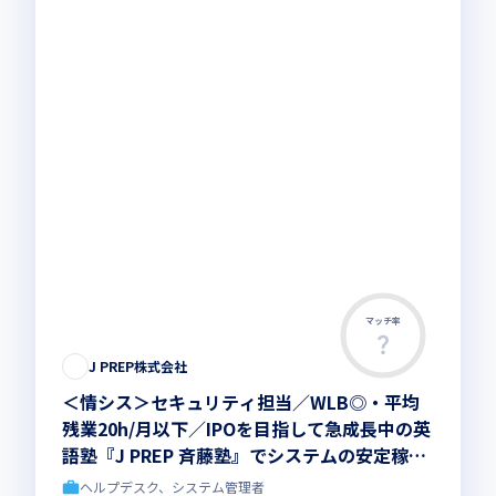
マッチ率
J PREP株式会社
＜情シス＞セキュリティ担当／WLB◎・平均
残業20h/月以下／IPOを目指して急成長中の英
語塾『J PREP 斉藤塾』でシステムの安定稼働
を支えるセキュリティ担当者を募集！
ヘルプデスク、システム管理者