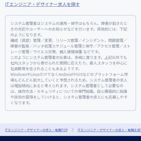
ITエンジニア・デザイナー求人を探す
システム管理者はシステムの運用・保守はもちろん、障害が起きたと
きの対応やユーザーへのお知らせなどを行います。具体的には、下記
のようになります。
構成（資産）管理／変更、リリース管理／インシデント、問題管理／
障害の監視／バッチ処理スケジュール管理と保守／アクセス管理／スト
レージ管理／ウイルス対策、個人情報保護 などです。
このようにシステム管理者の仕事は、多岐に渡ります。上記以外でも
社内スタッフから寄せられた質問に応えたり、新人スタッフを中心に
社員教育を任されることもあるようです。
WindowsやLinuxだけでなくAndroidやiOSなどのプラットフォーム市
場もどんどん拡大していくと予想されるため、システム管理者の求人
は増加傾向にあると考えられます。システム管理者として必要なの
は、操作方法・セキュリティについての専門知識。自ら積極的に知識
や技術の習得をしていけると、システム管理者の求人にも応募しやす
くなります。
ITエンジニア・デザイナーの求人・転職TOP
ITエンジニア・デザイナーの求人・転職を探