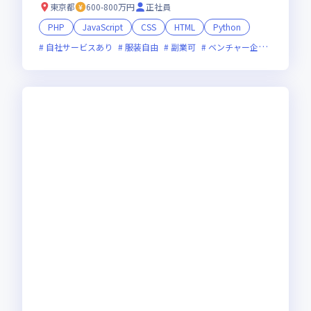
東京都
600-800万円
正社員
PHP
JavaScript
CSS
HTML
Python
自社サービスあり
服装自由
副業可
ベンチャー企業
残業月2