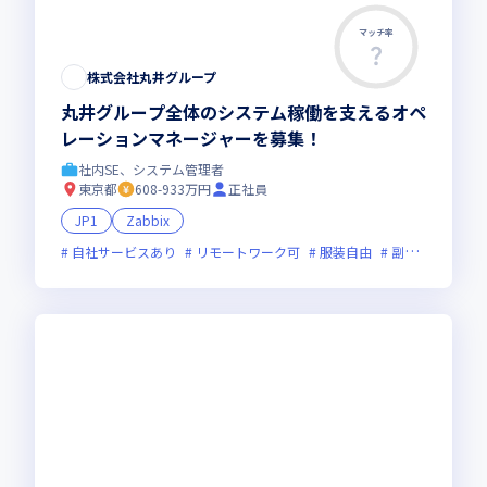
マッチ率
株式会社丸井グループ
丸井グループ全体のシステム稼働を支えるオペ
レーションマネージャーを募集！
社内SE、システム管理者
東京都
608-933万円
正社員
JP1
Zabbix
自社サービスあり
リモートワーク可
服装自由
副業可
オン