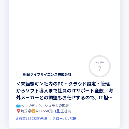
マッチ率
朝日ライフサイエンス株式会社
＜未経験可＞社内のPC・クラウド設定・管理
からソフト導入まで社員のITサポート全般／海
外メーカーとの調整もお任せするので、IT担当
としての専門性を着実に磨ける環境です。
ヘルプデスク、システム管理者
埼玉県
400-550万円
正社員
残業月20時間未満
グローバル展開