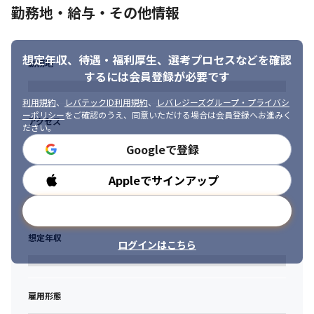
勤務地・給与・その他情報
想定年収、待遇・福利厚生、
選考プロセスなどを確認
勤務地
するには会員登録が必要です
利用規約
、
レバテックID利用規約
、
レバレジーズグループ・プライバシ
ーポリシー
をご確認のうえ、同意いただける場合は会員登録へお進みく
アクセス
ださい。
Googleで登録
Appleでサインアップ
勤務時間
メールアドレスで登録
想定年収
ログインはこちら
雇用形態