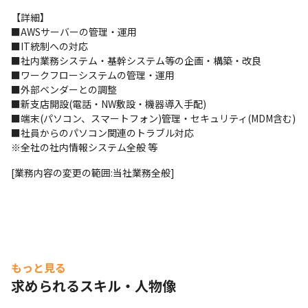
【詳細】

■AWSサーバーの管理・運用 

■IT統制への対応

■社内業務システム・基幹システム等の企画・構築・改良 

■ワークフローシステムの管理・運用

■外部ベンダーとの調整 

■新支店開設(電話・NW敷設・機器導入手配)

■端末(パソコン、スマートフォン)管理・セキュリティ(MDM含む)

■社員からのパソコン関連のトラブル対応　

※全社の社内情報システム全般 等　
[業務内容の変更の範囲:当社業務全般]
もっと見る
求められるスキル・人物像