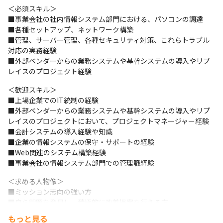
＜必須スキル＞

■事業会社の社内情報システム部門における、パソコンの調達

■各種セットアップ、ネットワーク構築 

■管理、サーバー管理、各種セキュリティ対策、これらトラブル
対応の実務経験

■外部ベンダーからの業務システムや基幹システムの導入やリプ
レイスのプロジェクト経験
＜歓迎スキル＞

■上場企業でのIT統制の経験 

■外部ベンダーからの業務システムや基幹システムの導入やリプ
レイスのプロジェクトにおいて、プロジェクトマネージャー経験 

■会計システムの導入経験や知識 

■企業の情報システムの保守・サポートの経験

■Web関連のシステム構築経験 

■事業会社の情報システム部門での管理職経験
＜求める人物像＞

■ミッション志向の強い方

■自ら問題を発見し、積極的に改善提案を行える方

■社内・事業活動全般のサポート部門としての認識のある方
もっと見る