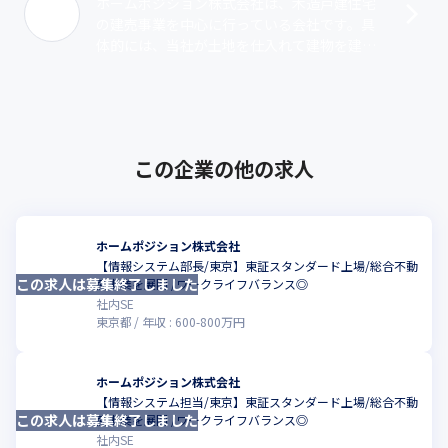
ホームポジション株式会社は、木造戸建住宅
の建売事業を中心に行っている会社です。具
体的には、当社が土地を仕入れて建物を建築
し、土地と建物をセットにして販売していま
す。注文住宅とは異なり“土地の仕入れ力”･･･
この企業の他の求人
ホームポジション株式会社
【情報システム部長/東京】東証スタンダード上場/総合不動
この求人は募集終了しました
産事業を展開 /ワークライフバランス◎
社内SE
東京都
年収 :
600
-
800
万円
ホームポジション株式会社
【情報システム担当/東京】東証スタンダード上場/総合不動
この求人は募集終了しました
産事業を展開 /ワークライフバランス◎
社内SE