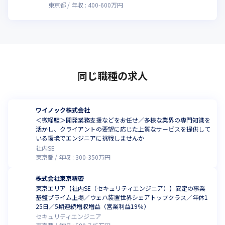
東京都
年収 :
400
-
600
万円
同じ職種の求人
ワイノック株式会社
＜微経験＞開発業務支援などをお任せ／多様な業界の専門知識を
活かし、クライアントの要望に応じた上質なサービスを提供して
いる環境でエンジニアに挑戦しませんか
社内SE
東京都
年収 :
300
-
350
万円
株式会社東京精密
東京エリア【社内SE（セキュリティエンジニア）】安定の事業
基盤プライム上場／ウェハ装置世界シェアトップクラス／年休1
25日／5期連続増収増益（営業利益19％）
セキュリティエンジニア