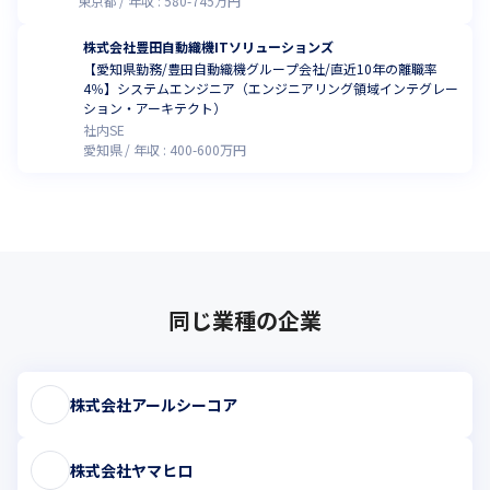
東京都
年収 :
580
-
745
万円
株式会社豊田自動織機ITソリューションズ
【愛知県勤務/豊田自動織機グループ会社/直近10年の離職率
4％】システムエンジニア（エンジニアリング領域インテグレー
ション・アーキテクト）
社内SE
愛知県
年収 :
400
-
600
万円
同じ業種の企業
株式会社アールシーコア
株式会社ヤマヒロ