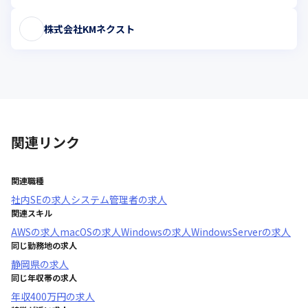
株式会社KMネクスト
関連リンク
関連職種
社内SE
の求人
システム管理者
の求人
関連スキル
AWS
の求人
macOS
の求人
Windows
の求人
WindowsServer
の求人
同じ勤務地の求人
静岡県
の求人
同じ年収帯の求人
年収
400万円
の求人