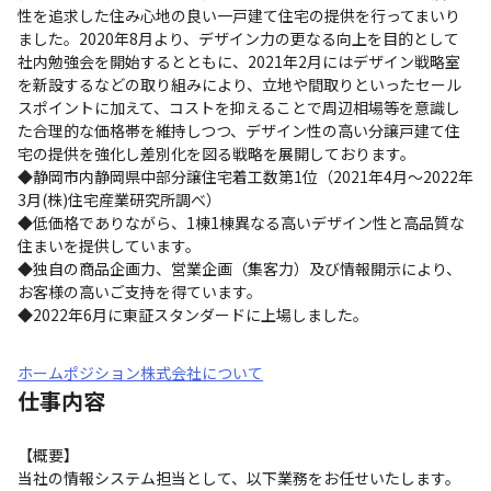
性を追求した住み心地の良い一戸建て住宅の提供を行ってまいり
ました。2020年8月より、デザイン力の更なる向上を目的として
社内勉強会を開始するとともに、2021年2月にはデザイン戦略室
を新設するなどの取り組みにより、立地や間取りといったセール
スポイントに加えて、コストを抑えることで周辺相場等を意識し
た合理的な価格帯を維持しつつ、デザイン性の高い分譲戸建て住
宅の提供を強化し差別化を図る戦略を展開しております。

◆静岡市内静岡県中部分譲住宅着工数第1位（2021年4月～2022年
3月(株)住宅産業研究所調べ）

◆低価格でありながら、1棟1棟異なる高いデザイン性と高品質な
住まいを提供しています。

◆独自の商品企画力、営業企画（集客力）及び情報開示により、
お客様の高いご支持を得ています。

◆2022年6月に東証スタンダードに上場しました。
ホームポジション株式会社について
仕事内容
【概要】

当社の情報システム担当として、以下業務をお任せいたします。