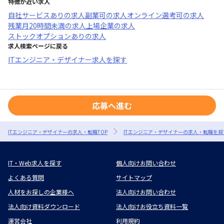
特徴が近い求人
自社サービスあり
の求人
副業可
の求人
オンライン選考可
の求人
残業月20時間未満
の求人
上場企業
の求人
ストックオプションあり
の求人
求人検索ページに戻る
ITエンジニア・デザイナー求人を探す
応募へ進む
ITエンジニア・デザイナーの求人・転職TOP
ITエンジニア・デザイナーの求人・転職を探
IT・Web求人を探す
個人向けお問い合わせ
よくある質問
サイトマップ
人材をお探しの企業様へ
法人向けお問い合わせ
法人向け資料ダウンロード
法人向けお役立ち資料一覧
運営会社
利用規約