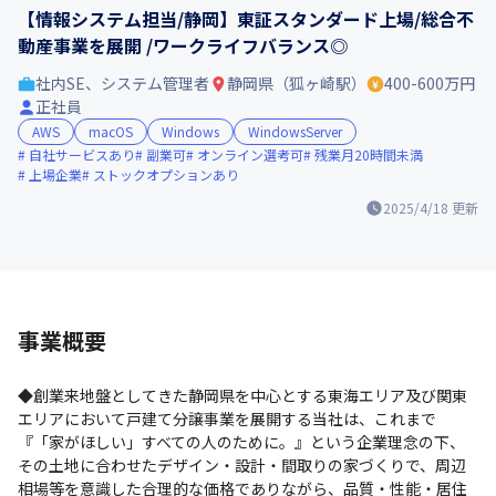
【情報システム担当/静岡】東証スタンダード上場/総合不
動産事業を展開 /ワークライフバランス◎
社内SE、システム管理者
静岡県（狐ヶ崎駅）
400-600万円
正社員
AWS
macOS
Windows
WindowsServer
自社サービスあり
副業可
オンライン選考可
残業月20時間未満
上場企業
ストックオプションあり
2025/4/18
更新
事業概要
◆創業来地盤としてきた静岡県を中心とする東海エリア及び関東
エリアにおいて戸建て分譲事業を展開する当社は、これまで
『「家がほしい」すべての人のために。』という企業理念の下、
その土地に合わせたデザイン・設計・間取りの家づくりで、周辺
相場等を意識した合理的な価格でありながら、品質・性能・居住