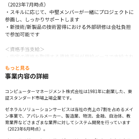
（2023年7月時点）

・スキルに応じて、中堅メンバーが一緒にプロジェクトに
参画し、しっかりサポートします

・新技術/新製品の技術習得における外部研修は会社負担
で参加可能です

＜資格手当支給＞

・指定の資格を取得する資格手当が月給ベースで支給され
ます

もっと見る
例）応用情報技術者：20,000円/月、日商簿記3級：5,000
事業内容の詳細
円/月
コンピューターマネージメント株式会社は1981年に創業した、東
証スタンダード市場上場企業です。
ゼネラルソリューションサービスは当社の売上の7割を占めるメイ
ン事業で、アパレルメーカー、製造業、物流、金融、自治体、教
育業界などさまざまな業界に対してシステム開発を行っています
（2023年6月時点）。