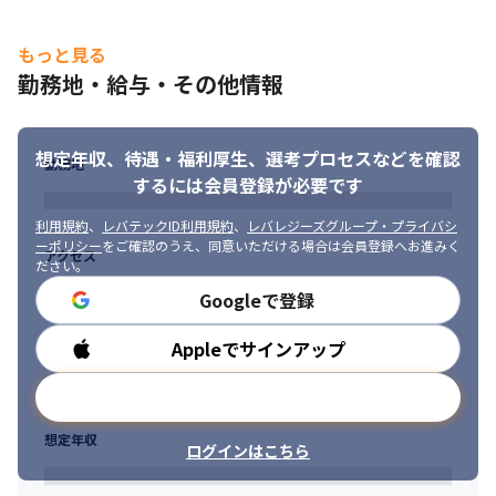
もっと見る
勤務地・給与・その他情報
想定年収、待遇・福利厚生、
選考プロセスなどを確認
勤務地
するには会員登録が必要です
利用規約
、
レバテックID利用規約
、
レバレジーズグループ・プライバシ
ーポリシー
をご確認のうえ、同意いただける場合は会員登録へお進みく
アクセス
ださい。
Googleで登録
Appleでサインアップ
勤務時間
メールアドレスで登録
想定年収
ログインはこちら