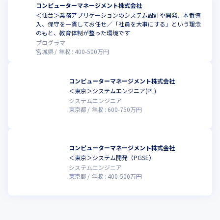
コンピューターマネージメント株式会社
＜仙台＞業務アプリケーションのシステム設計や開発、本番導
入、保守を一貫してお任せ／「社員を大事にする」という理念
のもと、教育体制が整った環境です
プログラマ
宮城県
年収 :
400
-
500
万円
コンピューターマネージメント株式会社
＜東京＞システムエンジニア(PL)
システムエンジニア
東京都
年収 :
600
-
750
万円
コンピューターマネージメント株式会社
＜東京＞システム開発（PGSE）
システムエンジニア
東京都
年収 :
400
-
500
万円