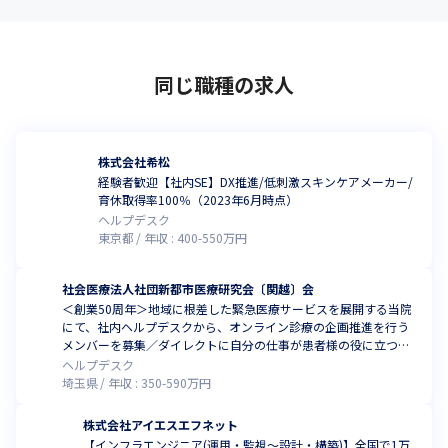
同じ職種の求人
株式会社希松
経験者歓迎【社内SE】DX推進/低刺激スキンケアメーカー/
育休取得率100％（2023年6月時点）
ヘルプデスク
東京都
年収 :
400
-
550
万円
社会医療法人社団新都市医療研究会〔関越〕会
＜創業50周年＞地域に根差した緊急医療サービスを展開する当院
にて、社内ヘルプデスクから、オンライン診療の企画推進を行う
メンバーを募集／ダイレクトに自分の仕事が患者様の役に立つ、
やりがいのあるポジション
ヘルプデスク
埼玉県
年収 :
350
-
590
万円
株式会社アイエスエフネット
【インフラエンジニア(運用・監視～設計・構築)】全国で1万