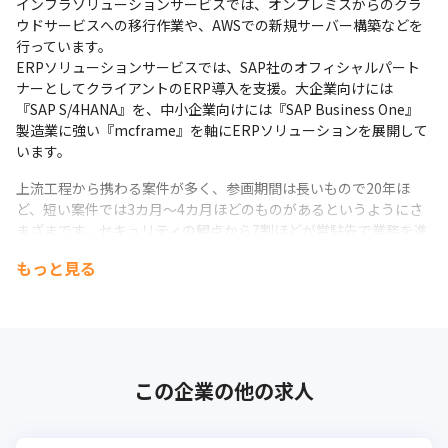
インフラソリューションサービスでは、オンプレミスからのクラ
ウドサービスへの移行作業や、AWSでの新規サーバー構築などを
行っています。

ERPソリューションサービスでは、SAP社のオフィシャルパート
ナーとしてクライアントのERP導入を支援。大企業向けには
『SAP S/4HANA』を、中小企業向けには『SAP Business One』
製造業に強い『mcframe』を軸にERPソリューションを展開して
います。
上流工程から携わる案件が多く、参画期間は長いもので20年ほ
ど、短い案件では3カ月～4カ月ほどのものがあるというようにさ
まざまです。セキュリティの観点から7割ほどが常駐先で業務を進
めます（2023年6月時点）。
もっと見る
当社は1981年の創業から40年以上経っており、IT業界の中でも老
舗といえるポジションにあります。これまで資金面で困窮したこ
とがなく、東証スタンダード市場に上場したことでさらなる安定
した経営基盤を築いているのが魅力です。
この企業の他の求人