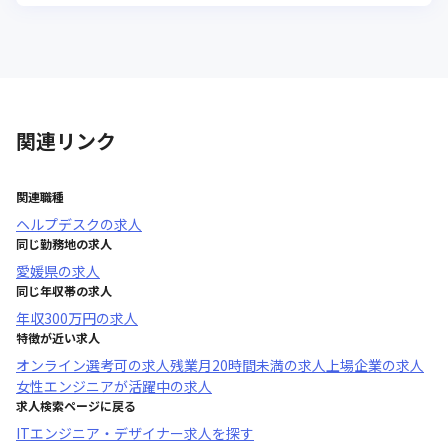
関連リンク
関連職種
ヘルプデスク
の求人
同じ勤務地の求人
愛媛県
の求人
同じ年収帯の求人
年収
300万円
の求人
特徴が近い求人
オンライン選考可
の求人
残業月20時間未満
の求人
上場企業
の求人
女性エンジニアが活躍中
の求人
求人検索ページに戻る
ITエンジニア・デザイナー求人を探す