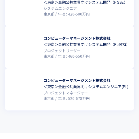
今後は海外進出を視野に入れており、特にグローバル対応してい
＜東京＞金融公共業界向けシステム開発（PGSE）
るERPパッケージソリューションを主軸としたアジア拠点開拓を
システムエンジニア
予定しています。

東京都
年収 :
420
-
500
万円
さらなる事業拡大に向けて、M&Aにも注力。5~6年後を目安に、
売上100億を目指しています。
コンピューターマネージメント株式会社
＜東京＞金融公共業界向けシステム開発（PL候補）
プロジェクトリーダー
東京都
年収 :
460
-
550
万円
コンピューターマネージメント株式会社
＜東京＞金融公共業界向けシステムエンジニア(PL)
プロジェクトマネージャー
東京都
年収 :
520
-
678
万円