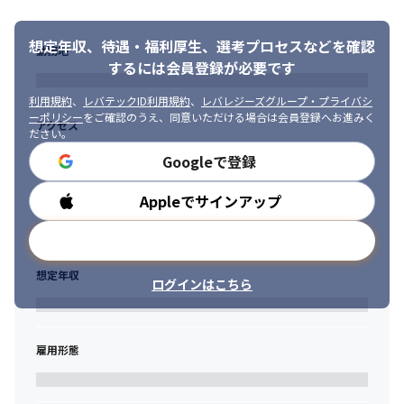
想定年収、待遇・福利厚生、
選考プロセスなどを確認
勤務地
するには会員登録が必要です
利用規約
、
レバテックID利用規約
、
レバレジーズグループ・プライバシ
ーポリシー
をご確認のうえ、同意いただける場合は会員登録へお進みく
アクセス
ださい。
Googleで登録
Appleでサインアップ
勤務時間
メールアドレスで登録
想定年収
ログインはこちら
雇用形態