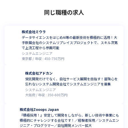
同じ職種の求人
株式会社ミウラ
データサイエンスをはじめAI等の最新技術を積極的に活用！大
手鉄鋼会社のシステムリプレイスプロジェクトで、スキル次第
で上流工程から参画可能
システムエンジニア
東京都
年収 :
450
-
750
万円
株式会社アドカン
受託開発だけでなく、自社サービス展開を目指す！冒険心を
忘れないシステム開発会社でシステムエンジニアを募集
システムエンジニア
大阪府
年収 :
350
-
600
万円
株式会社Zooops Japan
『積極採用！』安定して開発をしながら、新しい技術や事業にも
積極的にチャレンジする会社です！／経験者採用／システムエン
ジニア・プログラマー／自社開発メンバー拡大