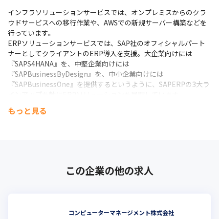
インフラソリューションサービスでは、オンプレミスからのクラ
ウドサービスへの移行作業や、AWSでの新規サーバー構築などを
行っています。

ERPソリューションサービスでは、SAP社のオフィシャルパート
ナーとしてクライアントのERP導入を支援。大企業向けには
『SAPS4HANA』を、中堅企業向けには
『SAPBusinessByDesign』を、中小企業向けには
『SAPBusinessOne』を提供するというように、SAPERPの3大ラ
インアップを軸にERPソリューションを展開しています。
もっと見る
受注する案件はプライムが5割で、残りは大手メーカーやSIerから
の案件が占めています。上流工程から携わる案件が多く、参画期
間は長いもので20年ほど、短い案件では3~4ヶ月ほどのものがあ
るというようにさまざまです。セキュリティの観点から7割ほどが
常駐先で業務を進めます。
この企業の他の求人
当社は創業から40年以上経っており、IT業界の中でも老舗といえ
るポジションにあります。これまで資金面で困窮したことがな
く、東証スタンダード市場に上場したことでさらなる安定した経
営基盤を築いているのが魅力です。
コンピューターマネージメント株式会社