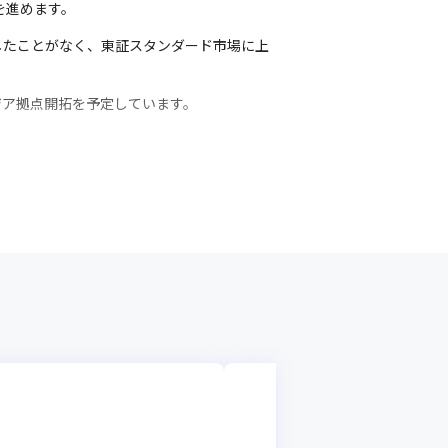
を進めます。
したことがなく、東証スタンダード市場に上
ア拠点開拓を予定しています。

コンピューターマ
【東京】インフラ
インフラエンジニ