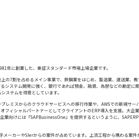
981年に創業した、東証スタンダード市場上場企業です。
売上の7割を占めるメイン事業で、鉄鋼業をはじめ、製造業、運送業、教
けるシステム開発に強く、銀行であれば預金、融資、為替などの勘定に
系システムを得意としています。
プレミスからのクラウドサービスへの移行作業や、AWSでの新規サーバ
のオフィシャルパートナーとしてクライアントのERP導入を支援。大企業向
を、中小企業向けには『SAPBusinessOne』を提供するというように、SA
手メーカーやSIerからの案件が占めています。上流工程から携わる案件