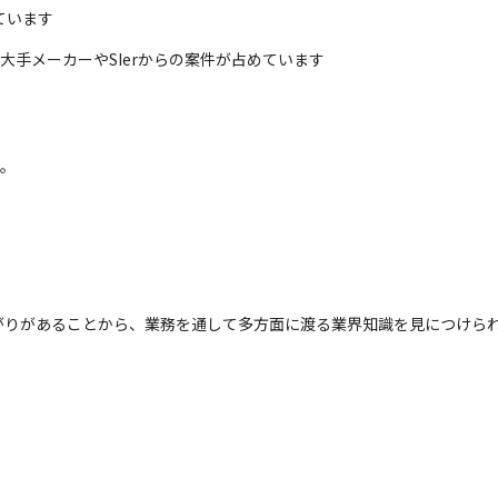
ています
大手メーカーやSIerからの案件が占めています
。

がりがあることから、業務を通して多方面に渡る業界知識を見につけら