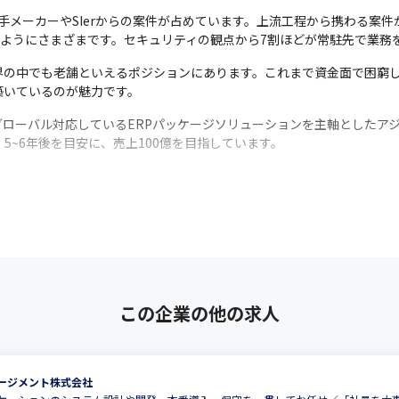
手メーカーやSIerからの案件が占めています。上流工程から携わる案件
うようにさまざまです。セキュリティの観点から7割ほどが常駐先で業務
業界の中でも老舗といえるポジションにあります。これまで資金面で困窮
築いているのが魅力です。
ローバル対応しているERPパッケージソリューションを主軸としたアジ
5~6年後を目安に、売上100億を目指しています。
この企業の他の求人
ージメント株式会社