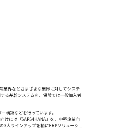
育業界などさまざまな業界に対してシステ
関する基幹システムを、保険では一般加入者
ー構築などを行っています。

けには『SAPS4HANA』を、中堅企業向
PERPの3大ラインアップを軸にERPソリューショ