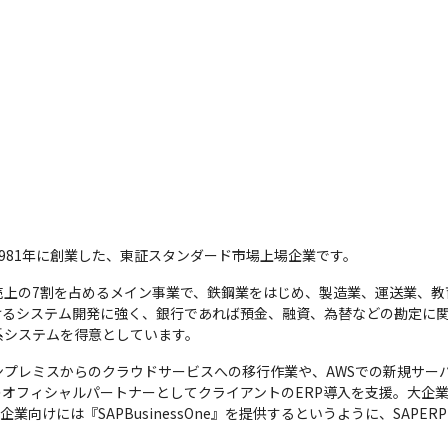
981年に創業した、東証スタンダード市場上場企業です。
売上の7割を占めるメイン事業で、鉄鋼業をはじめ、製造業、運送業、教
けるシステム開発に強く、銀行であれば預金、融資、為替などの勘定に
系システムを得意としています。
プレミスからのクラウドサービスへの移行作業や、AWSでの新規サーバ
のオフィシャルパートナーとしてクライアントのERP導入を支援。大企業向
を、中小企業向けには『SAPBusinessOne』を提供するというように、SA