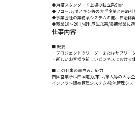
◆東証スタンダード上場の独立系SIer 

◆ワコール/ダスキン等の大手企業と直取引を
◆事業会社の業務系システムの他、自治体向
◆残業10～20H/福利厚生充実/長期就業に
仕事内容
■ 概要

・プロジェクトのリーダーまたはサブリーダ
・新しいお客様や新しいビジネスにおける
■ この仕事の面白み、魅力

四国営業所は四国電力/東レ/帝人等の大手企
インフラ～販売管理システム/物流管理システ