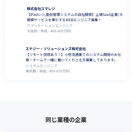
株式会社スマレジ
【iPadレジ,勤怠管理システムの自社開発】上場SaaS企業/大
規模サービスを牽引するWEBエンジニア募集！
アプリケーションエンジニア
大阪府
年収 :
400
-
800
万円
エナジー・ソリューションズ株式会社
【リモート併用あり！】小売流通業でのシステム開発のお仕
事！チームで一緒に働いてくださる方募集しております。
システムエンジニア
東京都
年収 :
400
-
650
万円
同じ業種の企業