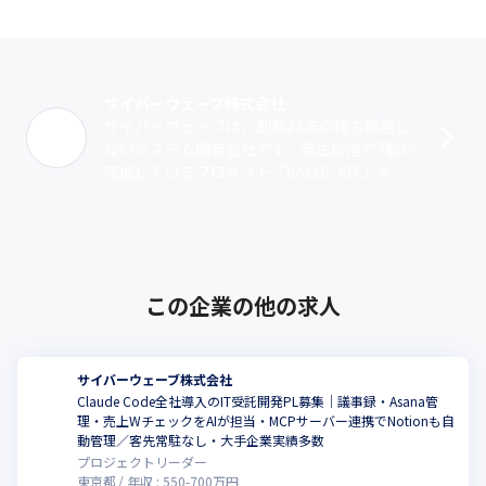
・M&Aのマッチングプラットフォーム

・大手ガス会社のポイント交換サイト

・大手クレジットカードのポータルサイト
サイバーウェーブは受託開発の会社ですが、お客様とは対等なパ
サイバーウェーブ株式会社
ートナーとして、ともにサービスを作ります。

サイバーウェーブは、創業24年の極力開発し
VALUE KITはRuby on Railsがベースになっており、Railsのコア部
ないシステム開発会社です。発注段階で7割が
分を含めたアーキテクトの設計や実装も行います。
完成しているプロダクト「VALUE KIT」を元
に、お客様のDX支援をしています。VALUE KI
Tは、多くのWeb･･･
この企業の他の求人
サイバーウェーブ株式会社
Claude Code全社導入のIT受託開発PL募集｜議事録・Asana管
理・売上WチェックをAIが担当・MCPサーバー連携でNotionも自
動管理／客先常駐なし・大手企業実績多数
プロジェクトリーダー
東京都
年収 :
550
-
700
万円