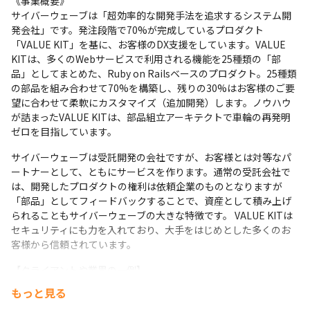
《事業概要》

サイバーウェーブは「超効率的な開発手法を追求するシステム開
発会社」です。発注段階で70%が完成しているプロダクト
「VALUE KIT」を基に、お客様のDX支援をしています。VALUE 
KITは、多くのWebサービスで利用される機能を25種類の「部
品」としてまとめた、Ruby on Railsベースのプロダクト。25種類
の部品を組み合わせて70%を構築し、残りの30%はお客様のご要
望に合わせて柔軟にカスタマイズ（追加開発）します。ノウハウ
が詰まったVALUE KITは、部品組立アーキテクトで車輪の再発明
ゼロを目指しています。
サイバーウェーブは受託開発の会社ですが、お客様とは対等なパ
ートナーとして、ともにサービスを作ります。通常の受託会社で
は、開発したプロダクトの権利は依頼企業のものとなりますが
「部品」としてフィードバックすることで、資産として積み上げ
られることもサイバーウェーブの大きな特徴です。 VALUE KITは
セキュリティにも力を入れており、大手をはじめとした多くのお
客様から信頼されています。 
【クライアントや業界の一例】

・全日空商事様（航空会社）

もっと見る
・富士フイルム様（メーカー）
