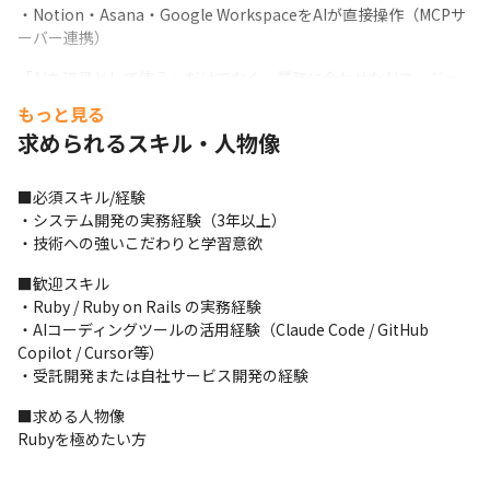
・Notion・Asana・Google WorkspaceをAIが直接操作（MCPサ
ーバー連携）
「AIを道具として使う」だけでなく、業務に合わせたAIエージェ
ントを自分たちで作り、改善しながら運用する文化です。現場の
もっと見る
知見は即ルール化され、全社員のAI環境に自動配信されます。
求められるスキル・人物像
■必須スキル/経験

・システム開発の実務経験（3年以上）

・技術への強いこだわりと学習意欲
■歓迎スキル

・Ruby / Ruby on Rails の実務経験

・AIコーディングツールの活用経験（Claude Code / GitHub 
Copilot / Cursor等）

・受託開発または自社サービス開発の経験
■求める人物像

Rubyを極めたい方