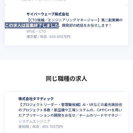
サイバーウェーブ株式会社
【CTO候補／エンジニアリングマネージャー】第二創業期の
この求人は募集終了しました
テックカンパニーで、開発部の統括をお任せします！
VPoE・CTO
東京都
年収 :
650
-
800
万円
同じ職種の求人
株式会社タマディック
【プロジェクトリーダー・管理職候補】AI・VRなどの最先端技術
のプロジェクト多数！航空機や工場システムの、C#やC++を用い
たアプリケーションの開発をお任せ／チームのリードやマネジメ
ントにも貢献できます
システムエンジニア
愛知県
年収 :
400
-
700
万円