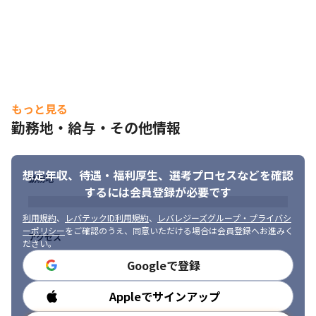
もっと見る
勤務地・給与・その他情報
想定年収、待遇・福利厚生、
選考プロセスなどを確認
勤務地
するには会員登録が必要です
利用規約
、
レバテックID利用規約
、
レバレジーズグループ・プライバシ
ーポリシー
をご確認のうえ、同意いただける場合は会員登録へお進みく
アクセス
ださい。
Googleで登録
Appleでサインアップ
勤務時間