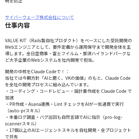
明を防止
サイバーウェーブ株式会社について
仕事内容
VALUE KIT（Rails製自社プロダクト）をベースにした受託開発の
Webエンジニアとして、要件定義から運用保守まで開発全体を主
導します。全日空商事・富士フイルム・那須ハイランドパークな
ど大手企業のWebシステムを社内開発で担当。
開発の中核をClaude Codeで！：

当社では今期方針「AIと磨く、VKの価値」のもと、Claude Code
を全社の開発プロセスに組み込んでいます。

・コーディング・コードレビュー・設計書作成を Claude Code で
加速

・PR作成・Asana連携・Lint チェックをAIが一気通貫で実行
（auto-prスキル）

・本番ログ調査・バグ巡回も自然言語でAIに指示（pro-log-
scannerスキル）

・17個以上のAIエージェントスキルを自社開発・全プロジェクト
で共有
