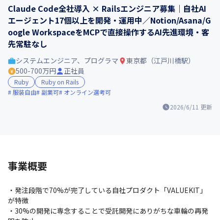
Claude Code全社導入 × Railsエンジニア募集｜自社AI
エージェント17個以上を開発・運用中／Notion/Asana/G
oogle WorkspaceをMCPで直接操作するAI先進環境・客
先常駐なし
システムエンジニア、プログラマ
東京都（江戸川橋駅）
500-700万円
正社員
Ruby
Ruby on Rails
服装自由
副業可
オンライン選考可
2026/6/11
更新
事業概要
・発注段階で70%が完了している自社プロダクト「VALUEKIT」
が特徴

・30%の開発に専念することで受託開発にありがちな車輪の再発