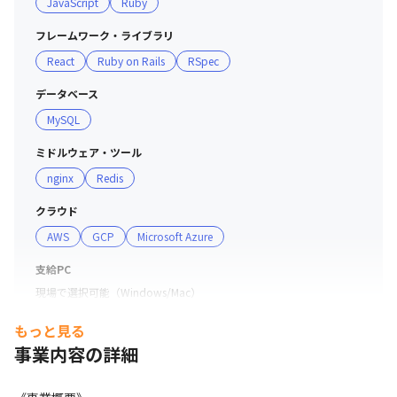
JavaScript
Ruby
なく、シンプルできれいなソースコードを書くことができ
ます。

フレームワーク・ライブラリ
React
Ruby on Rails
RSpec
【配属】

開発部 VKインテグレートチームの配属となります。メン
データベース
バー構成は、社員6名（20代,30代）とインターン3名（20
MySQL
代）です。先輩や上司などは関係なく、誰でも主義主張で
きる環境です。システムとしての正しさを追求し、良いア
ミドルウェア・ツール
イデアはつねに取り入れています。

nginx
Redis
クラウド
・客先常駐なし（新宿本社での社内受託開発）

AWS
GCP
Microsoft Azure
・Claude Codeを全社で共有・改善するAI知識管理システ
ム（dotclaude）を運用

支給PC
・副業可・服装自由・オンライン選考可
現場で選択可能（Windows/Mac）
もっと見る
事業内容の詳細